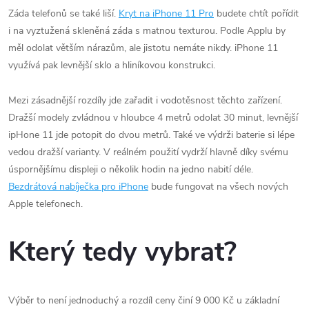
Záda telefonů se také liší.
Kryt na iPhone 11 Pro
budete chtít pořídit
i na vyztužená skleněná záda s matnou texturou. Podle Applu by
měl odolat větším nárazům, ale jistotu nemáte nikdy. iPhone 11
využívá pak levnější sklo a hliníkovou konstrukci.
Mezi zásadnější rozdíly jde zařadit i vodotěsnost těchto zařízení.
Dražší modely zvládnou v hloubce 4 metrů odolat 30 minut, levnější
ipHone 11 jde potopit do dvou metrů. Také ve výdrži baterie si lépe
vedou dražší varianty. V reálném použití vydrží hlavně díky svému
úspornějšímu displeji o několik hodin na jedno nabití déle.
Bezdrátová nabíječka pro iPhone
bude fungovat na všech nových
Apple telefonech.
Který tedy vybrat?
Výběr to není jednoduchý a rozdíl ceny činí 9 000 Kč u základní