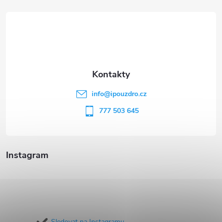
á
p
a
t
info
@
ipouzdro.cz
í
777 503 645
Instagram
Sledovat na Instagramu