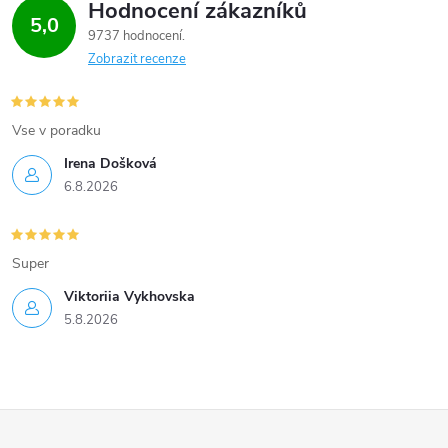
Hodnocení zákazníků
5,0
9737 hodnocení
Zobrazit recenze
Vse v poradku
Irena Došková
6.8.2026
Super
Viktoriia Vykhovska
5.8.2026
Z