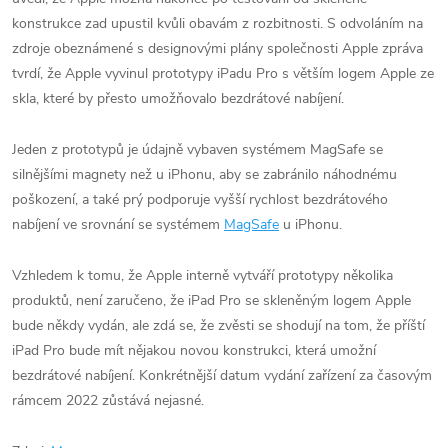
konstrukce zad upustil kvůli obavám z rozbitnosti. S odvoláním na
zdroje obeznámené s designovými plány společnosti Apple zpráva
tvrdí, že Apple vyvinul prototypy iPadu Pro s větším logem Apple ze
skla, které by přesto umožňovalo bezdrátové nabíjení.
Jeden z prototypů je údajně vybaven systémem MagSafe se
silnějšími magnety než u iPhonu, aby se zabránilo náhodnému
poškození, a také prý podporuje vyšší rychlost bezdrátového
nabíjení ve srovnání se systémem
MagSafe
u iPhonu.
Vzhledem k tomu, že Apple interně vytváří prototypy několika
produktů, není zaručeno, že iPad Pro se skleněným logem Apple
bude někdy vydán, ale zdá se, že zvěsti se shodují na tom, že příští
iPad Pro bude mít nějakou novou konstrukci, která umožní
bezdrátové nabíjení. Konkrétnější datum vydání zařízení za časovým
rámcem 2022 zůstává nejasné.