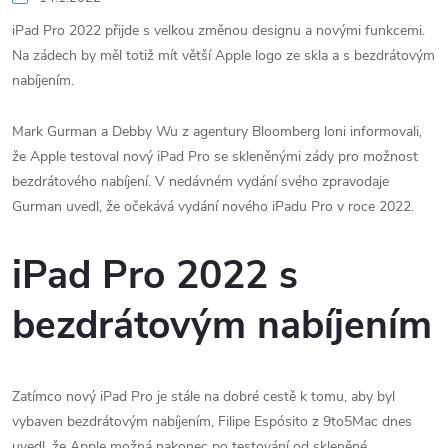
iPad Pro 2022 přijde s velkou změnou designu a novými funkcemi.
Na zádech by měl totiž mít větší Apple logo ze skla a s bezdrátovým
nabíjením.
Mark Gurman a Debby Wu z agentury Bloomberg loni informovali,
že Apple testoval nový iPad Pro se skleněnými zády pro možnost
bezdrátového nabíjení. V nedávném vydání svého zpravodaje
Gurman uvedl, že očekává vydání nového iPadu Pro v roce 2022.
iPad Pro 2022 s
bezdrátovým nabíjením
Zatímco nový iPad Pro je stále na dobré cestě k tomu, aby byl
vybaven bezdrátovým nabíjením, Filipe Espósito z 9to5Mac dnes
uvedl, že Apple možná nakonec po testování od skleněné