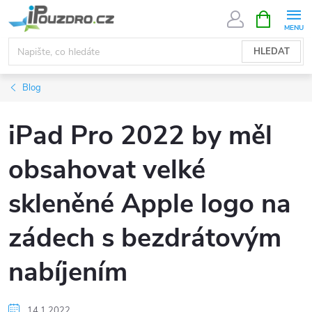
Přejít
NÁKUPNÍ
KOŠÍK
na
obsah
HLEDAT
Blog
iPad Pro 2022 by měl
obsahovat velké
skleněné Apple logo na
zádech s bezdrátovým
nabíjením
14.1.2022