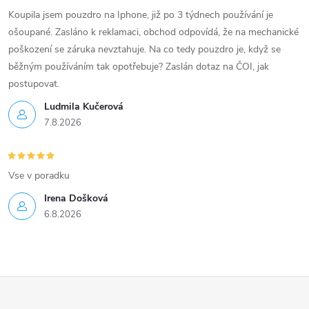
Koupila jsem pouzdro na Iphone, již po 3 týdnech používání je
ošoupané. Zasláno k reklamaci, obchod odpovídá, že na mechanické
poškození se záruka nevztahuje. Na co tedy pouzdro je, když se
běžným používáním tak opotřebuje? Zaslán dotaz na ČOI, jak
postupovat.
Ludmila Kučerová
7.8.2026
Vse v poradku
Irena Došková
6.8.2026
Z