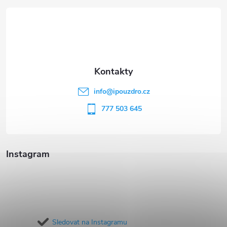
á
p
a
t
info
@
ipouzdro.cz
í
777 503 645
Instagram
Sledovat na Instagramu