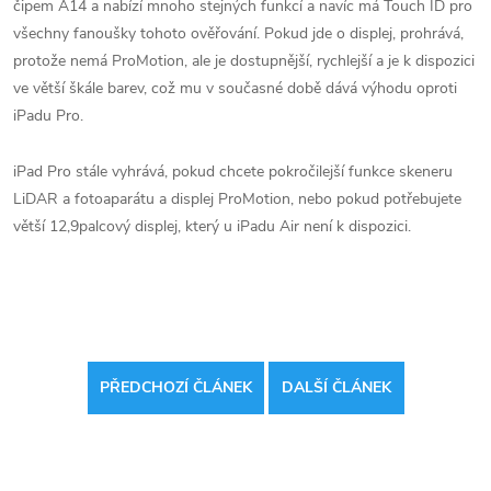
čipem A14 a nabízí mnoho stejných funkcí a navíc má ‌Touch ID‌ pro
všechny fanoušky tohoto ověřování‌.
Pokud jde o displej, prohrává,
protože nemá ProMotion, ale je dostupnější, rychlejší a je k dispozici
ve větší škále barev, což mu v současné době dává výhodu oproti
iPadu Pro‌.
‌iPad Pro‌ stále vyhrává, pokud chcete pokročilejší funkce skeneru
LiDAR a fotoaparátu a displej ProMotion, nebo pokud potřebujete
větší 12,9palcový displej, který u ‌iPadu Air‌ není k dispozici.
PŘEDCHOZÍ ČLÁNEK
DALŠÍ ČLÁNEK