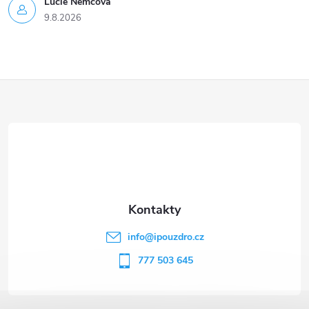
Lucie Nĕmcová
9.8.2026
Z
á
p
a
t
info
@
ipouzdro.cz
í
777 503 645