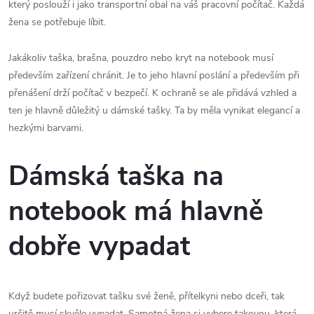
který poslouží i jako transportní obal na váš pracovní počítač. Každá
žena se potřebuje líbit.
Jakákoliv taška, brašna, pouzdro nebo kryt na notebook musí
především zařízení chránit. Je to jeho hlavní poslání a především při
přenášení drží počítač v bezpečí. K ochraně se ale přidává vzhled a
ten je hlavně důležitý u dámské tašky. Ta by měla vynikat elegancí a
hezkými barvami.
Dámská taška na
notebook má hlavně
dobře vypadat
Když budete pořizovat tašku své ženě, přítelkyni nebo dceři, tak
určitě musí skvěle vypadat. Samotná žena si vybere takovou, která