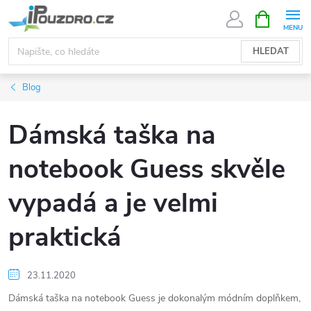
Přejít
NÁKUPNÍ
KOŠÍK
na
obsah
HLEDAT
Blog
Dámská taška na
notebook Guess skvěle
vypadá a je velmi
praktická
23.11.2020
Dámská taška na notebook Guess je dokonalým módním doplňkem,