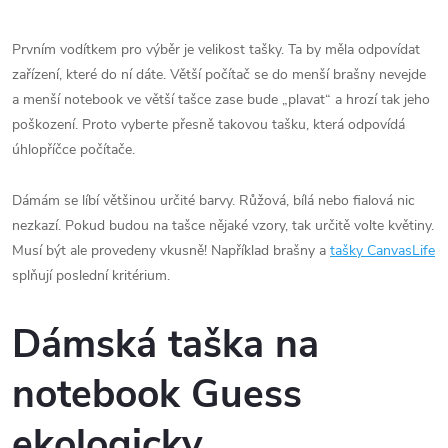
Prvním vodítkem pro výběr je velikost tašky. Ta by měla odpovídat
zařízení, které do ní dáte. Větší počítač se do menší brašny nevejde
a menší notebook ve větší tašce zase bude „plavat“ a hrozí tak jeho
poškození. Proto vyberte přesně takovou tašku, která odpovídá
úhlopříčce počítače.
Dámám se líbí většinou určité barvy. Růžová, bílá nebo fialová nic
nezkazí. Pokud budou na tašce nějaké vzory, tak určitě volte květiny.
Musí být ale provedeny vkusně! Například brašny a
tašky CanvasLife
splňují poslední kritérium.
Dámská taška na
notebook Guess
ekologicky