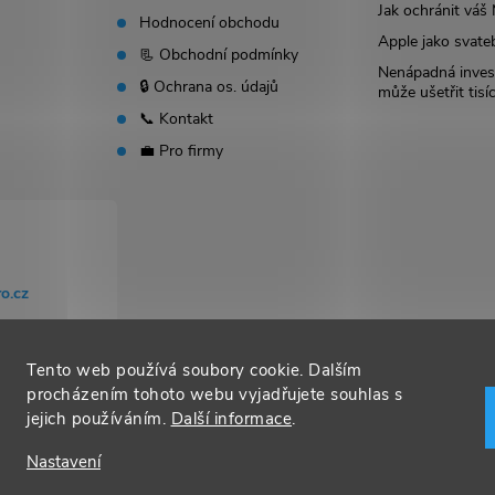
Jak ochránit vá
Hodnocení obchodu
Apple jako svate
📃 Obchodní podmínky
Nenápadná invest
🔒 Ochrana os. údajů
může ušetřit tisí
📞 Kontakt
💼 Pro firmy
o.cz
Tento web používá soubory cookie. Dalším
procházením tohoto webu vyjadřujete souhlas s
jejich používáním.
Další informace
.
Nastavení
t nastavení cookies