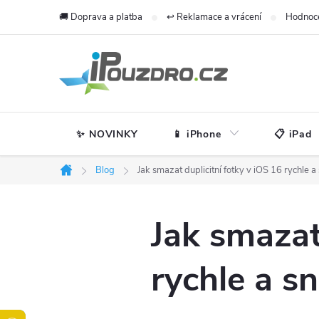
Přejít
🚚 Doprava a platba
↩️ Reklamace a vrácení
Hodnoc
na
obsah
✨ NOVINKY
📱 iPhone
📋 iPad
Blog
Jak smazat duplicitní fotky v iOS 16 rychle 
Domů
Jak smazat
rychle a s