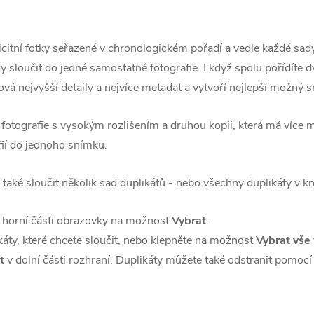
icitní fotky seřazené v chronologickém pořadí a vedle každé sady
dy sloučit do jedné samostatné fotografie. I když spolu pořídíte 
ová nejvyšší detaily a nejvíce metadat a vytvoří nejlepší možný 
fotografie s vysokým rozlišením a druhou kopii, která má více m
fií do jednoho snímku.
také sloučit několik sad duplikátů - nebo všechny duplikáty v kn
 horní části obrazovky na možnost
Vybrat
.
káty, které chcete sloučit, nebo klepněte na možnost
Vybrat vše
t
v dolní části rozhraní. Duplikáty můžete také odstranit pomoc