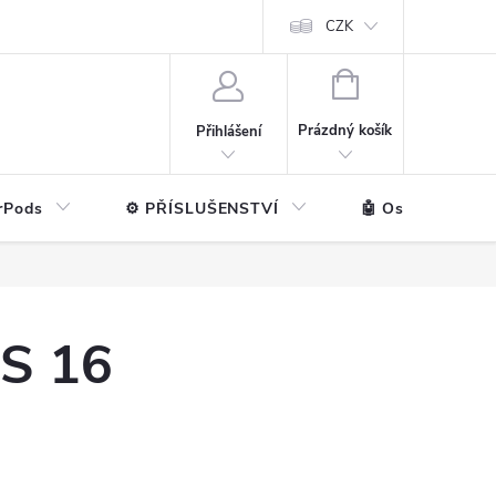
ntakt
💼 Pro firmy
CZK
NÁKUPNÍ
KOŠÍK
Prázdný košík
Přihlášení
rPods
⚙️ PŘÍSLUŠENSTVÍ
🤖 Ostatní značk
OS 16