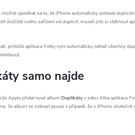
možné spoléhat na to, že iPhone automaticky vyhledá duplicitní
stit úložiště svého zařízení od duplicit, museli jste si stáhnout apl
atí, protože aplikace Fotky nyní automaticky odhalí všechny dupli
ohlédnout.
káty samo najde
otože Apple přidal nové album
Duplikáty
v sekci Alba aplikace Fot
e, že album se zobrazí pouze v případě, že v iPhonu skutečně m