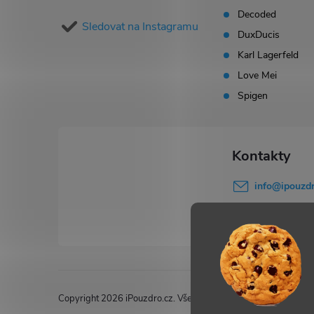
a
Decoded
Sledovat na Instagramu
t
DuxDucis
Karl Lagerfeld
í
Love Mei
Spigen
info
@
ipouzdr
777 503 645
Copyright 2026
iPouzdro.cz
. Všechna práva vyhrazena.
Upravi