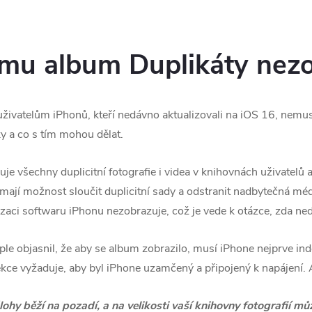
mu album Duplikáty nezo
 uživatelům iPhonů, kteří nedávno aktualizovali na iOS 16, nem
ky a co s tím mohou dělat.
je všechny duplicitní fotografie i videa v knihovnách uživatelů 
 mají možnost sloučit duplicitní sady a odstranit nadbytečná mé
izaci softwaru iPhonu nezobrazuje, což je vede k otázce, zda ned
objasnil, že aby se album zobrazilo, musí iPhone nejprve index
tekce vyžaduje, aby byl iPhone uzamčený a připojený k napájení.
úlohy běží na pozadí, a na velikosti vaší knihovny fotografií 