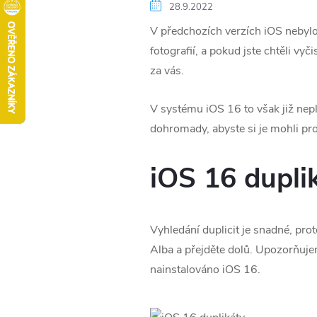
28.9.2022
V předchozích verzích iOS nebylo 
fotografií, a pokud jste chtěli vyči
za vás.
V systému iOS 16 to však již nepl
dohromady, abyste si je mohli pr
iOS 16 dupli
Vyhledání duplicit je snadné, pr
Alba a přejděte dolů. Upozorňujem
nainstalováno iOS 16.