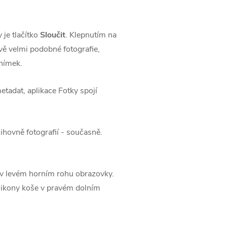
 je tlačítko
Sloučit
. Klepnutím na
dvě velmi podobné fotografie,
snímek.
etadat, aplikace Fotky spojí
ihovně fotografií - současně.
v levém horním rohu obrazovky.
í ikony koše v pravém dolním