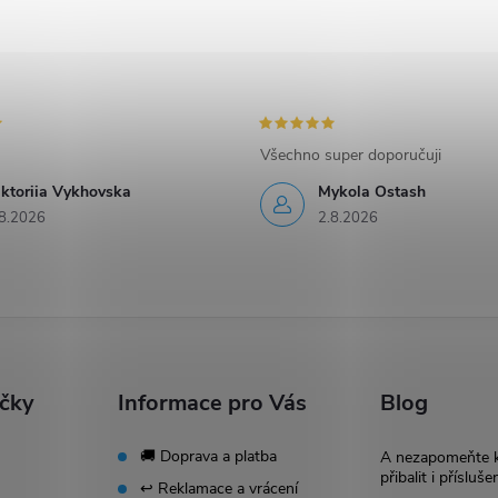
Všechno super doporučuji
iktoriia Vykhovska
Mykola Ostash
8.2026
2.8.2026
ačky
Informace pro Vás
Blog
🚚 Doprava a platba
A nezapomeňte 
přibalit i přísluše
↩️ Reklamace a vrácení