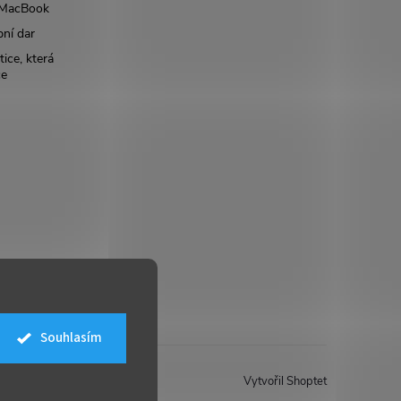
š MacBook
bní dar
ice, která
ce
Souhlasím
Vytvořil Shoptet