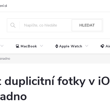
ení obchodu
📃 Obchodní podmínky
🔒 Ochrana os. údajů
📞 Ko
HLEDAT
💻 MacBook
⌚ Apple Watch
🎧 Ai
a snadno
 duplicitní fotky v i
nadno