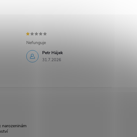
Nefunguje
Petr Hájek
31.7.2026
k narozeninám
nství