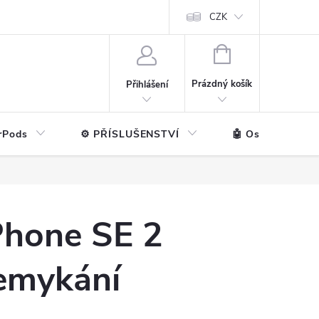
ntakt
💼 Pro firmy
CZK
NÁKUPNÍ
KOŠÍK
Prázdný košík
Přihlášení
rPods
⚙️ PŘÍSLUŠENSTVÍ
🤖 Ostatní značk
iPhone SE 2
emykání