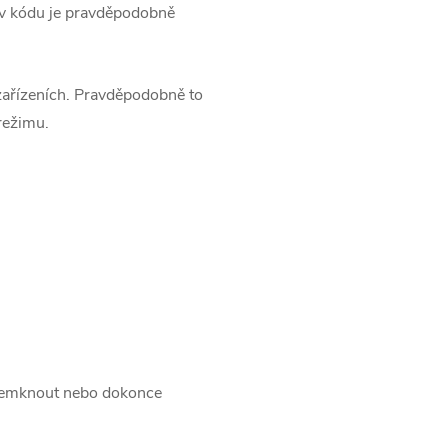
 v kódu je pravděpodobně
zařízeních. Pravděpodobně to
režimu.
odemknout nebo dokonce