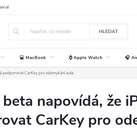
ení obchodu
📃 Obchodní podmínky
🔒 Ochrana os. údajů
📞 Ko
HLEDAT
💻 MacBook
⌚ Apple Watch
🎧 Ai
má podporovat CarKey pro odemykání auta
 beta napovídá, že 
ovat CarKey pro od