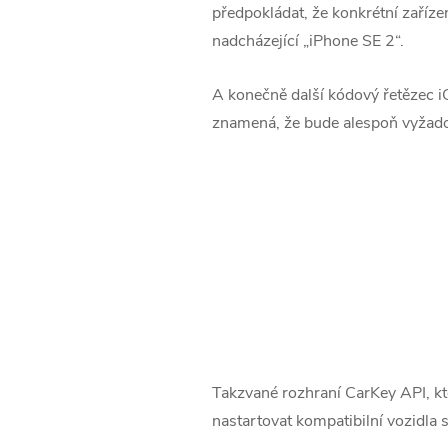
předpokládat, že konkrétní zaří
nadcházející „iPhone SE 2“.
A konečně další kódový řetězec i
znamená, že bude alespoň vyžado
Takzvané rozhraní CarKey API, k
nastartovat kompatibilní vozidla 