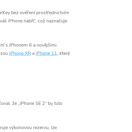
rKey bez ověření prostřednictvím
váš iPhone nabít“, což naznačuje
lní s iPhonem 6 a novějšími.
 jsou
iPhone XR
a
iPhone 11
, které
oval, že „iPhone SE 2“ by tuto
uje výkonovou rezervu, lze