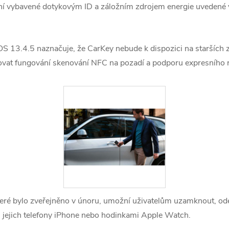
zení vybavené dotykovým ID a záložním zdrojem energie uvedené
OS 13.4.5 naznačuje, že CarKey nebude k dispozici na starších 
vat fungování skenování NFC na pozadí a podporu expresního 
teré bylo zveřejněno v únoru, umožní uživatelům uzamknout, 
s jejich telefony iPhone nebo hodinkami Apple Watch.