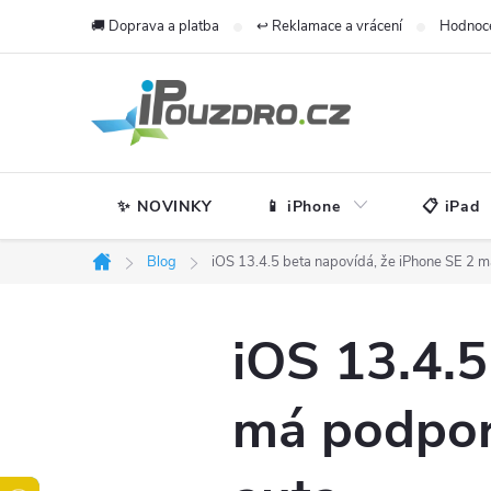
Přejít
🚚 Doprava a platba
↩️ Reklamace a vrácení
Hodnoc
na
obsah
✨ NOVINKY
📱 iPhone
📋 iPad
Blog
iOS 13.4.5 beta napovídá, že iPhone SE 2 
Domů
iOS 13.4.5
má podpor