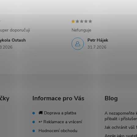
uper doporučuji
Nefunguje
ykola Ostash
Petr Hájek
8.2026
31.7.2026
ačky
Informace pro Vás
Blog
🚚 Doprava a platba
A nezapomeňte 
přibalit i přísluše
↩️ Reklamace a vrácení
Jak ochránit vá
Hodnocení obchodu
Apple jako svate