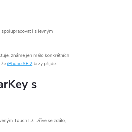
o spolupracovat i s levným
stuje, známe jen málo konkrétních
, že
iPhone SE 2
brzy přijde.
arKey s
aveným Touch ID. Dříve se zdálo,