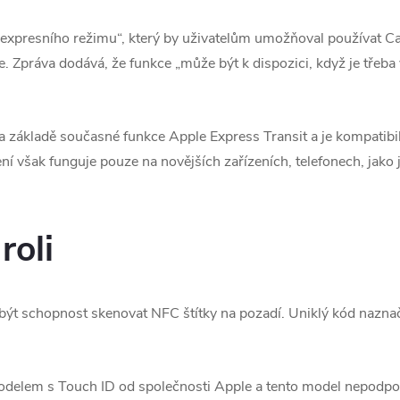
expresního režimu“, který by uživatelům umožňoval používat Ca
 Zpráva dodává, že funkce „může být k dispozici, když je třeba 
a základě současné funkce Apple Express Transit a je kompatibi
ení však funguje pouze na novějších zařízeních, telefonech, jako
roli
ýt schopnost skenovat NFC štítky na pozadí. Uniklý kód naznač
elem s Touch ID od společnosti Apple a tento model nepodpor