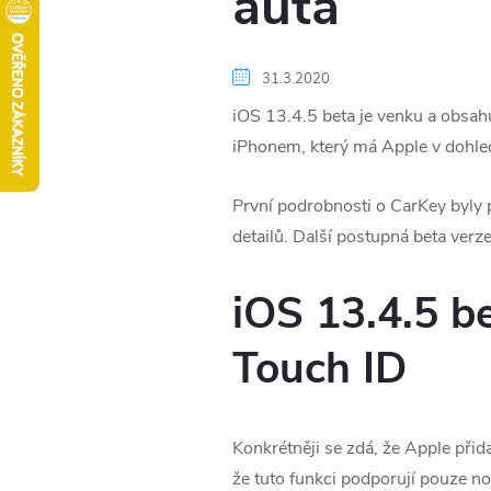
auta
31.3.2020
iOS 13.4.5 beta je venku a obsahu
iPhonem, který má Apple v dohle
První podrobnosti o CarKey byly p
detailů. Další postupná beta verz
iOS 13.4.5 b
Touch ID
Konkrétněji se zdá, že Apple při
že tuto funkci podporují pouze nov