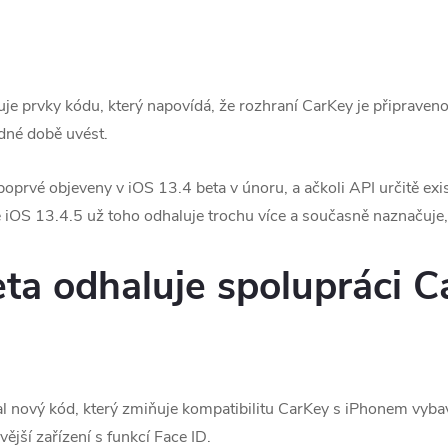
je prvky kódu, který napovídá, že rozhraní CarKey je připraven
dné době uvést.
oprvé objeveny v iOS 13.4 beta v únoru, a ačkoli API určitě exi
e iOS 13.4.5 už toho odhaluje trochu více a současně naznačuje
eta odhaluje spolupráci C
dal nový kód, který zmiňuje kompatibilitu CarKey s iPhonem vyb
ější zařízení s funkcí Face ID.