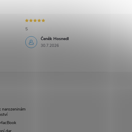
5
Čeněk Hosnedl
30.7.2026
k narozeninám
nství
š MacBook
bní dar