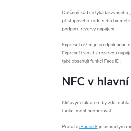
Dotčený kód se týká takzvaného „
přístupového kódu nebo biometrie.
podporu rezervy napájení.
Expresní režim je předpokládán n
Expresní tranzit s rezervou napáj
také obsahují funkci Face ID.
NFC v hlavní 
Klíčovým faktorem by zde mohla b
funkci mohl podporovat.
Protože
iPhone 8
je osamělým mod