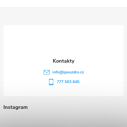
Z
á
p
a
t
info
@
ipouzdro.cz
í
777 503 645
Instagram