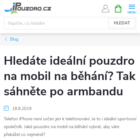
Přejít
NÁKUPNÍ
KOŠÍK
na
obsah
HLEDAT
Blog
Hledáte ideální pouzdro
na mobil na běhání? Tak
sáhněte po armbandu
18.8.2019
Telefon iPhone není určen jen k telefonování. Je to i ideální sportovní
společník. Jaké pouzdro na mobil na běhání vybrat, aby vám
překážel co nejméně?