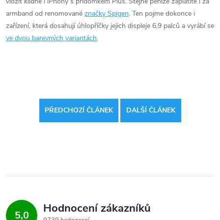
vložit klidně i iPhony s přídomkem Plus. Stejné peníze zaplatíte i za
armband od renomované
značky Spigen
. Ten pojme dokonce i
zařízení, která dosahují úhlopříčky jejich displeje 6,9 palců a vyrábí se
ve dvou barevných variantách
.
PŘEDCHOZÍ ČLÁNEK
DALŠÍ ČLÁNEK
Hodnocení zákazníků
5,0