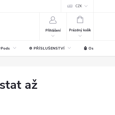
ntakt
💼 Pro firmy
CZK
NÁKUPNÍ
KOŠÍK
Prázdný košík
Přihlášení
rPods
⚙️ PŘÍSLUŠENSTVÍ
🤖 Ostatní značk
stat až