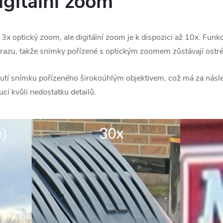
igitální zoom
 3x optický zoom, ale digitální zoom je k dispozici až 10x. Fun
brazu, takže snímky pořízené s optickým zoomem zůstávají ostré
nutí snímku pořízeného širokoúhlým objektivem, což má za násle
cí kvůli nedostatku detailů.