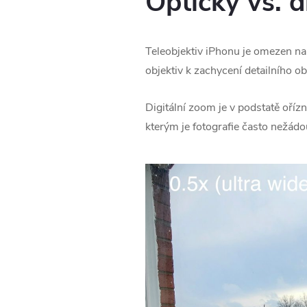
Optický vs. d
Teleobjektiv iPhonu je omezen na
objektiv k zachycení detailního o
Digitální zoom je v podstatě oříz
kterým je fotografie často nežádou