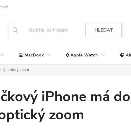
ení obchodu
📃 Obchodní podmínky
🔒 Ochrana os. údajů
📞 Ko
HLEDAT
💻 MacBook
⌚ Apple Watch
🎧 Ai
obný optický zoom
ičkový iPhone má do
optický zoom