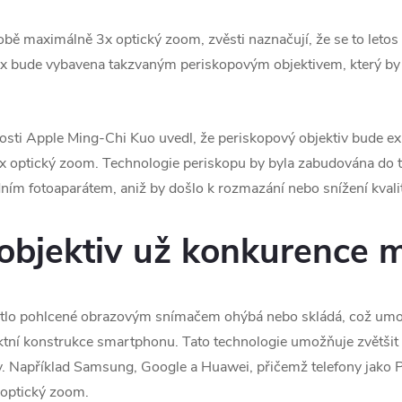
ě maximálně 3x optický zoom, zvěsti naznačují, že se to letos
ax bude vybavena takzvaným periskopovým objektivem, který by
osti Apple Ming-Chi Kuo uvedl, že periskopový objektiv bude ex
 optický zoom. Technologie periskopu by byla zabudována do t
adním fotoaparátem, aniž by došlo k rozmazání nebo snížení kvali
objektiv už konkurence 
ětlo pohlcené obrazovým snímačem ohýbá nebo skládá, což umož
ní konstrukce smartphonu. Tato technologie umožňuje zvětšit op
y. Například Samsung, Google a Huawei, přičemž telefony jako P
optický zoom.