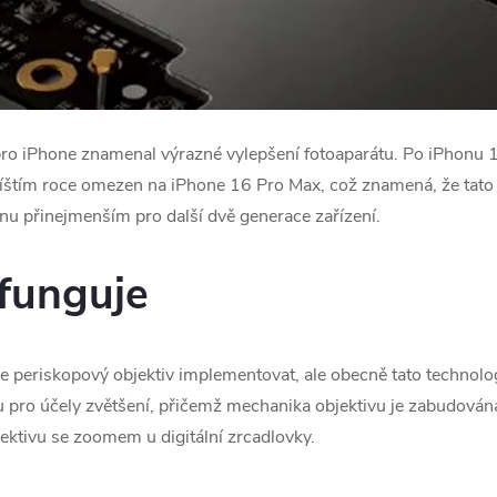
ro iPhone znamenal výrazné vylepšení fotoaparátu. Po iPhonu 
říštím roce omezen na iPhone 16 Pro Max, což znamená, že tato 
u přinejmenším pro další dvě generace zařízení.
 funguje
e periskopový objektiv implementovat, ale obecně tato technolo
vu pro účely zvětšení, přičemž mechanika objektivu je zabudová
jektivu se zoomem u digitální zrcadlovky.