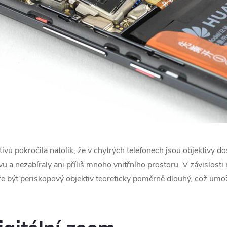
vů pokročila natolik, že v chytrých telefonech jsou objektivy d
u a nezabíraly ani příliš mnoho vnitřního prostoru. V závislosti 
může být periskopový objektiv teoreticky poměrně dlouhý, což um