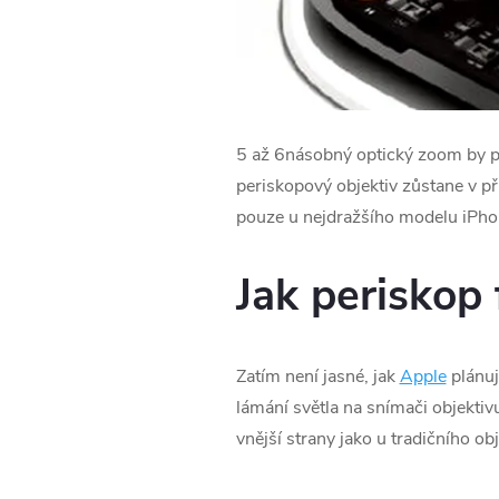
5 až 6násobný optický zoom by p
periskopový objektiv zůstane v p
pouze u nejdražšího modelu iPhon
Jak periskop
Zatím není jasné, jak
Apple
plánuj
lámání světla na snímači objekti
vnější strany jako u tradičního ob