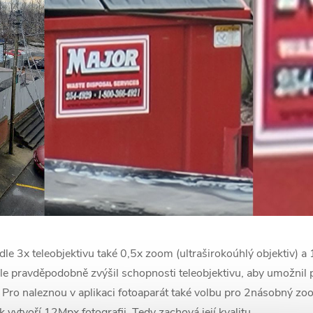
dle 3x teleobjektivu také 0,5x zoom (ultraširokoúhlý objektiv) a 
 pravděpodobně zvýšil schopnosti teleobjektivu, aby umožnil př
Pro naleznou v aplikaci fotoaparát také volbu pro 2násobný zoo
vytvoří 12Mpx fotografii. Tedy zachová její kvalitu.