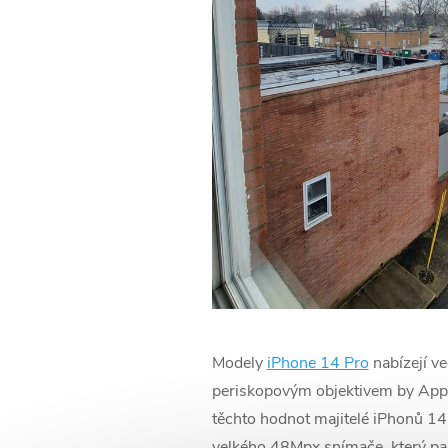
Modely
iPhone 14 Pro
nabízejí ve
periskopovým objektivem by Apple
těchto hodnot majitelé iPhonů 14 
velkého 48Mpx snímače, který pak 