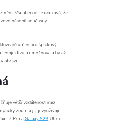
 změní. Všeobecně se očekává, že
 zdvojnásobil současný
kluzivně určen pro špičkový
eleobjektivu a umožňovala by až
ty obrazu.
má
ňuje větší vzdálenost mezi
tický zoom a již ji využívají
ixel 7 Pro a
Galaxy S23
Ultra