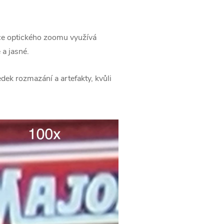
kce optického zoomu využívá
 a jasné.
dek rozmazání a artefakty, kvůli