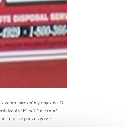
1x zoom (širokoúhlý objektiv). S
iblížení větší než 3x. Kromě
m. To je ale pouze výřez z