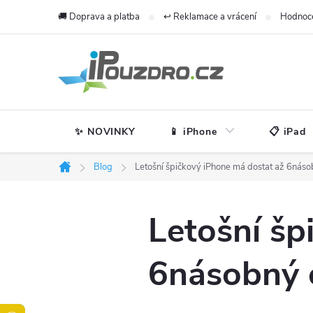
Přejít
🚚 Doprava a platba
↩️ Reklamace a vrácení
Hodnoc
na
obsah
✨ NOVINKY
📱 iPhone
📋 iPad
Blog
Letošní špičkový iPhone má dostat až 6nás
Domů
Letošní šp
6násobný 