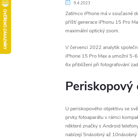
9.4.2023
Zatímco iPhone má v současné dob
příští generace iPhonu 15 Pro M
maximální optický zoom.
V červenci 2022 analytik společn
iPhone 15 Pro Max a umožní 5-6x
6x přiblížení při fotografování z
Periskopový 
U periskopového objektivu se sv
prvky fotoaparátu v rámci kompakt
některé značky s Android telefon
nabízejí 5násobný až 10násobný 