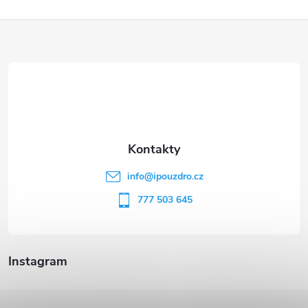
Z
á
p
a
t
info
@
ipouzdro.cz
í
777 503 645
Instagram