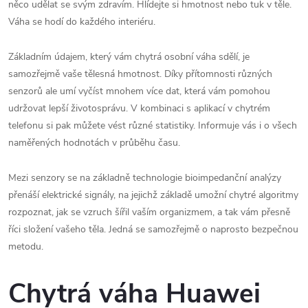
něco udělat se svým zdravím. Hlídejte si hmotnost nebo tuk v těle.
Váha se hodí do každého interiéru.
Základním údajem, který vám chytrá osobní váha sdělí, je
samozřejmě vaše tělesná hmotnost. Díky přítomnosti různých
senzorů ale umí vyčíst mnohem více dat, která vám pomohou
udržovat lepší životosprávu. V kombinaci s aplikací v chytrém
telefonu si pak můžete vést různé statistiky. Informuje vás i o všech
naměřených hodnotách v průběhu času.
Mezi senzory se na základně technologie bioimpedanční analýzy
přenáší elektrické signály, na jejichž základě umožní chytré algoritmy
rozpoznat, jak se vzruch šířil vaším organizmem, a tak vám přesně
říci složení vašeho těla. Jedná se samozřejmě o naprosto bezpečnou
metodu.
Chytrá váha Huawei