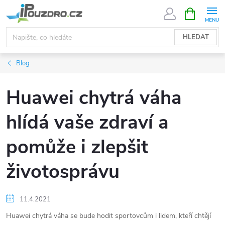
Přejít
NÁKUPNÍ
KOŠÍK
na
obsah
HLEDAT
Blog
Huawei chytrá váha
hlídá vaše zdraví a
pomůže i zlepšit
životosprávu
11.4.2021
Huawei chytrá váha se bude hodit sportovcům i lidem, kteří chtějí