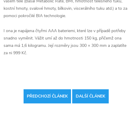
vašem těle (Basal Metabolic Rate, BMI, hmotnost tělesného tuku,
kostní hmoty, svalové hmoty, bílkovin, viscerálního tuku atd.) a to za
pomoci pokročilé BIA technologie.
I ona je napájena čtyřmi AAA bateriemi, které lze v případě potřeby
snadno vyměnit. Vážit umí až do hmotnosti 150 kg, přičemž ona
sama má 1,6 kilogramu. Její rozměry jsou 300 × 300 mm a zaplatíte
za ni 999 Kč.
PŘEDCHOZÍ ČLÁNEK
DALŠÍ ČLÁNEK