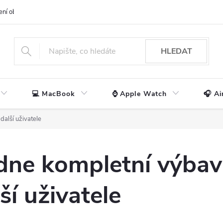
ení obchodu
📃 Obchodní podmínky
🔒 Ochrana os. údajů
📞 Ko
HLEDAT
💻 MacBook
⌚ Apple Watch
🎧 Ai
alší uživatele
dne kompletní výbav
ší uživatele