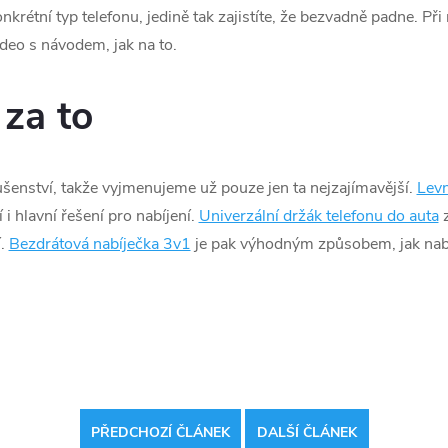
nkrétní typ telefonu, jedině tak zajistíte, že bezvadně padne. Při
deo s návodem, jak na to.
 za to
ušenství, takže vyjmenujeme už pouze jen ta nejzajímavější.
Levn
 i hlavní řešení pro nabíjení.
Univerzální držák telefonu do auta
z
í.
Bezdrátová nabíječka 3v1
je pak výhodným způsobem, jak nab
PŘEDCHOZÍ ČLÁNEK
DALŠÍ ČLÁNEK