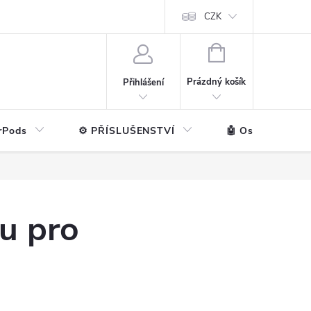
ntakt
💼 Pro firmy
CZK
NÁKUPNÍ
KOŠÍK
Prázdný košík
Přihlášení
rPods
⚙️ PŘÍSLUŠENSTVÍ
🤖 Ostatní značk
u pro