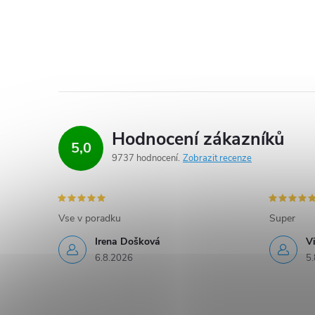
Hodnocení zákazníků
5,0
9737 hodnocení
Zobrazit recenze
Vse v poradku
Super
Irena Došková
V
6.8.2026
5.