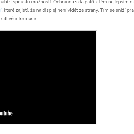
abízí spoustu možností. Ochranná skla patří k těm nejlepším na
í
, které zajistí, že na displej není vidět ze strany. Tím se sníží
citlivé informace.