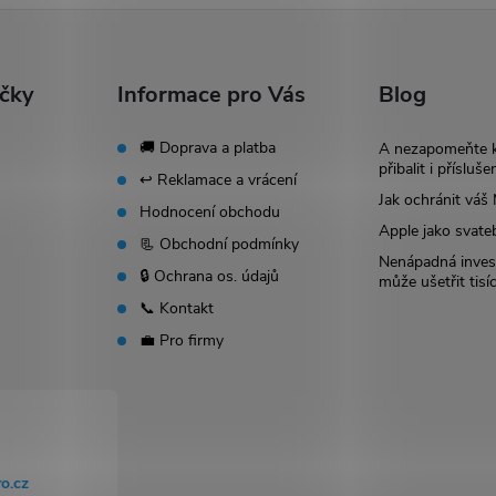
ačky
Informace pro Vás
Blog
🚚 Doprava a platba
A nezapomeňte 
přibalit i přísluše
↩️ Reklamace a vrácení
Jak ochránit vá
Hodnocení obchodu
Apple jako svate
📃 Obchodní podmínky
Nenápadná invest
🔒 Ochrana os. údajů
může ušetřit tisí
📞 Kontakt
💼 Pro firmy
o.cz