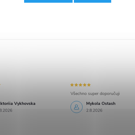
Všechno super doporučuji
iktoriia Vykhovska
Mykola Ostash
8.2026
2.8.2026