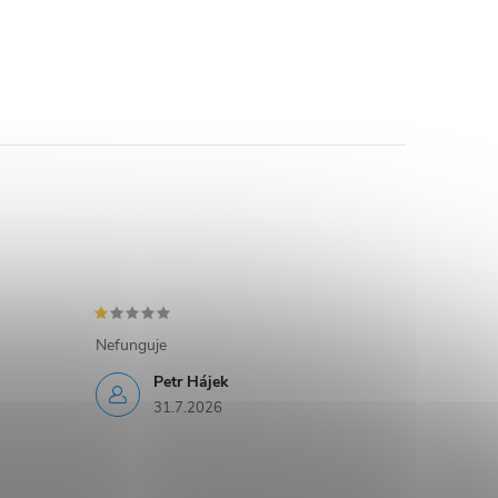
Nefunguje
Petr Hájek
31.7.2026