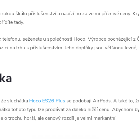
irokou škálu příslušenství a nabízí ho za velmi příznivé ceny. Kry
řídíte tady.
e k telefonu, seženete u společnosti Hoco. Výrobce pocházející z
ici na trhu s příslušenstvím. Jeho doplňky jsou většinou levné, a
ka
 že sluchátka
Hoco ES26 Plus
se podobají AirPods. A také to, že
hátka tohoto typu lze prodávat za daleko nižší cenu. Abychom byl
je o trochu horší, ale cenový rozdíl je velmi markantní.