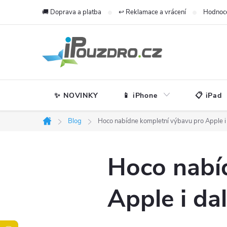
Přejít
🚚 Doprava a platba
↩️ Reklamace a vrácení
Hodnoc
na
obsah
✨ NOVINKY
📱 iPhone
📋 iPad
Blog
Hoco nabídne kompletní výbavu pro Apple i d
Domů
Hoco nabí
Apple i dal