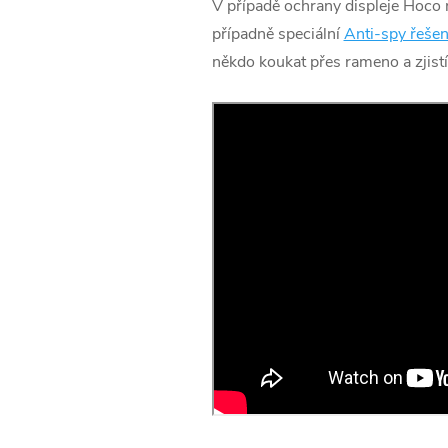
V případě ochrany displeje Hoco n
případně speciální
Anti-spy řešen
někdo koukat přes rameno a zjistí 