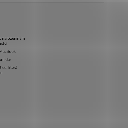
k narozeninám
nství
š MacBook
bní dar
ice, která
ce