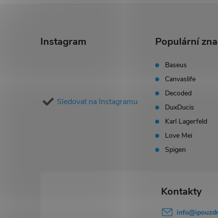
Z
á
Instagram
Populární zn
p
Baseus
Canvaslife
a
Decoded
Sledovat na Instagramu
t
DuxDucis
Karl Lagerfeld
í
Love Mei
Spigen
info
@
ipouzdr