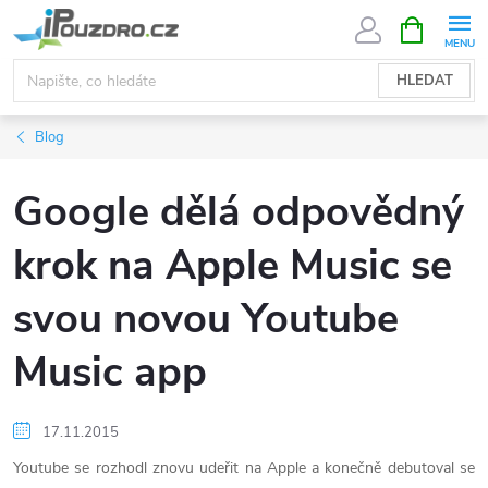
Přejít
NÁKUPNÍ
KOŠÍK
na
obsah
HLEDAT
Blog
Google dělá odpovědný
krok na Apple Music se
svou novou Youtube
Music app
17.11.2015
Youtube se rozhodl znovu udeřit na Apple a konečně debutoval se