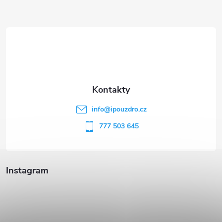
Z
á
p
a
t
info
@
ipouzdro.cz
í
777 503 645
Instagram