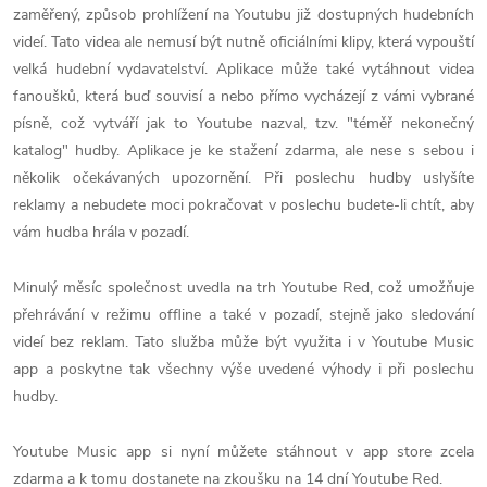
zaměřený, způsob prohlížení na Youtubu již dostupných hudebních
videí. Tato videa ale nemusí být nutně oficiálními klipy, která vypouští
velká hudební vydavatelství. Aplikace může také vytáhnout videa
fanoušků, která buď souvisí a nebo přímo vycházejí z vámi vybrané
písně, což vytváří jak to Youtube nazval, tzv. "téměř nekonečný
katalog" hudby. Aplikace je ke stažení zdarma, ale nese s sebou i
několik očekávaných upozornění. Při poslechu hudby uslyšíte
reklamy a nebudete moci pokračovat v poslechu budete-li chtít, aby
vám hudba hrála v pozadí.
Minulý měsíc společnost uvedla na trh Youtube Red, což umožňuje
přehrávání v režimu offline a také v pozadí, stejně jako sledování
videí bez reklam. Tato služba může být využita i v Youtube Music
app a poskytne tak všechny výše uvedené výhody i při poslechu
hudby.
Youtube Music app si nyní můžete stáhnout v app store zcela
zdarma a k tomu dostanete na zkoušku na 14 dní Youtube Red.