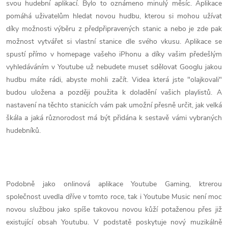
svou hudební aplikací. Bylo to oznámeno minulý měsíc. Aplikace
pomáhá uživatelům hledat novou hudbu, kterou si mohou užívat
díky možnosti výběru z předpřipravených stanic a nebo je zde pak
možnost vytvářet si vlastní stanice dle svého vkusu. Aplikace se
spustí přímo v homepage vašeho iPhonu a díky vašim předešlým
vyhledáváním v Youtube už nebudete muset sdělovat Googlu jakou
hudbu máte rádi, abyste mohli začít. Videa která jste "olajkovali"
budou uložena a později použita k doladění vašich playlistů. A
nastavení na těchto stanicích vám pak umožní přesně určit, jak velká
škála a jaká různorodost má být přidána k sestavě vámi vybraných
hudebníků.
Podobně jako onlinová aplikace Youtube Gaming, ktrerou
společnost uvedla dříve v tomto roce, tak i Youtube Music není moc
novou službou jako spíše takovou novou kůží potaženou přes již
existující obsah Youtubu. V podstatě poskytuje nový muzikálně