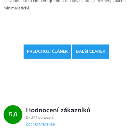
její váhou, která činí 450 gramů a to i když jsou její rozměry značně
minimalistické.
PŘEDCHOZÍ ČLÁNEK
DALŠÍ ČLÁNEK
Hodnocení zákazníků
5,0
9737 hodnocení
Zobrazit recenze