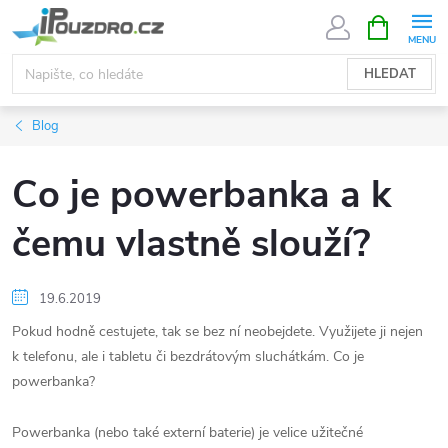
Přejít
NÁKUPNÍ
KOŠÍK
na
obsah
HLEDAT
Blog
Co je powerbanka a k
čemu vlastně slouží?
19.6.2019
Pokud hodně cestujete, tak se bez ní neobejdete. Využijete ji nejen
k telefonu, ale i tabletu či bezdrátovým sluchátkám. Co je
powerbanka?
Powerbanka (nebo také externí baterie) je velice užitečné