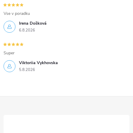
Vse v poradku
Irena Došková
6.8.2026
Super
Viktoriia Vykhovska
5.8.2026
Z
á
p