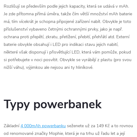
Rozlišují se především podle jejich kapacity, která se udává v mAh.
Je zde přítomna přímá úměra, takže čím větší množství mAh baterie
má, tím vícekrát je schopna připojené zařízení nabít. Obvykle je toto
příslušenství vybaveno četnými ochrannými prvky, jako je např.
ochrana proti přepětí, zkratu, přetížení, přebití, přehřátí atd. Externí
baterie obvykle obsahují i LED pro indikaci stavu jejich nabití,
některé však disponují i přisvětlující LED, která vám pomůže, pokud
si potřebujete v noci posvítit. Obvykle se vyrábějí z plastu (pro svou
nižší váhu), výjimkou ale nejsou ani ty hliníkové.
Typy powerbanek
Základní
4 000mAh powerbanku
seženete už za 149 Kč a to rovnou
od renomované značky Mophie, která je na trhu už řadu let a její