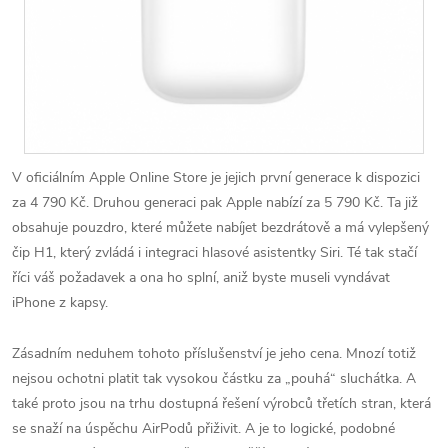
V oficiálním Apple Online Store je jejich první generace k dispozici
za 4 790 Kč. Druhou generaci pak Apple nabízí za 5 790 Kč. Ta již
obsahuje pouzdro, které můžete nabíjet bezdrátově a má vylepšený
čip H1, který zvládá i integraci hlasové asistentky Siri. Té tak stačí
říci váš požadavek a ona ho splní, aniž byste museli vyndávat
iPhone z kapsy.
Zásadním neduhem tohoto příslušenství je jeho cena. Mnozí totiž
nejsou ochotni platit tak vysokou částku za „pouhá“ sluchátka. A
také proto jsou na trhu dostupná řešení výrobců třetích stran, která
se snaží na úspěchu AirPodů přiživit. A je to logické, podobné