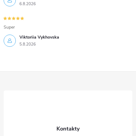
6.8.2026
Super
Viktoriia Vykhovska
5.8.2026
Z
á
p
a