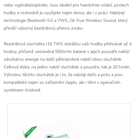
nebo vypínáte/zapínáte. Jsou ideální pro handsfree volání, poslech
hudby a rozhodně je využijete nejen doma, ale i v práci. Nabízejí
technologie Bluetooth 5.0 a TWS, čili True Wireless Sound, který
přináší výborný bezdrátový přenos zvuku.
Bezdrátová sluchátka I16 TWS dokážou vaši hudbu přehrávat až 4
hodiny, přičemž vestavěná 500mAh baterie v jejich pouzdře nabízí
zásobárnu energie na další pětinásobné nabití obou sluchátek.
Celková doba, na jedno nabití sluchátek a pouzdra, tak je 20 hodin.
Výhodou těchto sluchátek je i to, že odolají dešti a potu a jsou
kompatibilní nejen se zařízeními Applu, ale i těmi s operačním
systémem Android.