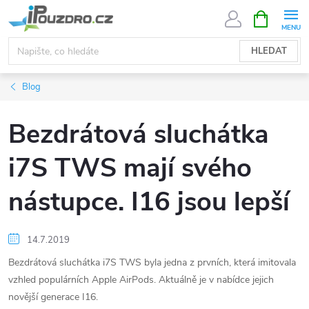
Přejít
NÁKUPNÍ
KOŠÍK
na
obsah
HLEDAT
Blog
Bezdrátová sluchátka
i7S TWS mají svého
nástupce. I16 jsou lepší
14.7.2019
Bezdrátová sluchátka i7S TWS byla jedna z prvních, která imitovala
vzhled populárních Apple AirPods. Aktuálně je v nabídce jejich
novější generace I16.