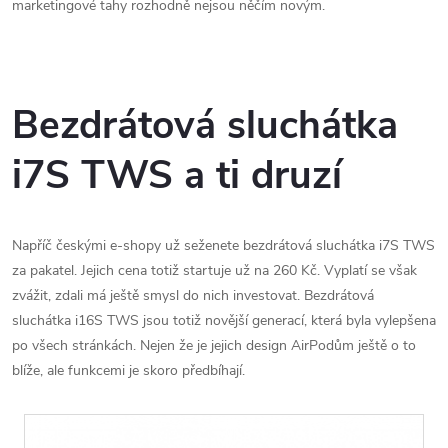
marketingové tahy rozhodně nejsou něčím novým.
Bezdrátová sluchátka
i7S TWS a ti druzí
Napříč českými e-shopy už seženete bezdrátová sluchátka i7S TWS
za pakatel. Jejich cena totiž startuje už na 260 Kč. Vyplatí se však
zvážit, zdali má ještě smysl do nich investovat. Bezdrátová
sluchátka i16S TWS jsou totiž novější generací, která byla vylepšena
po všech stránkách. Nejen že je jejich design AirPodům ještě o to
blíže, ale funkcemi je skoro předbíhají.