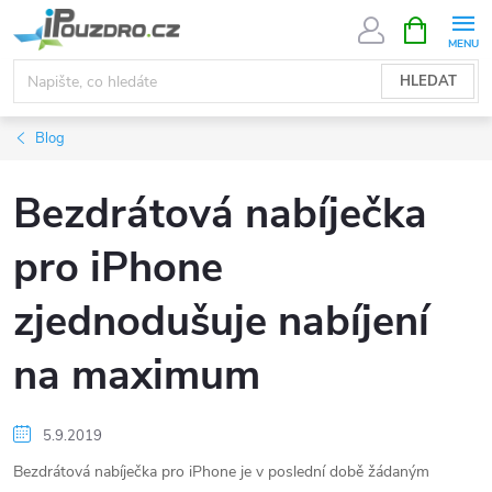
Přejít
NÁKUPNÍ
KOŠÍK
na
obsah
HLEDAT
Blog
Bezdrátová nabíječka
pro iPhone
zjednodušuje nabíjení
na maximum
5.9.2019
Bezdrátová nabíječka pro iPhone je v poslední době žádaným