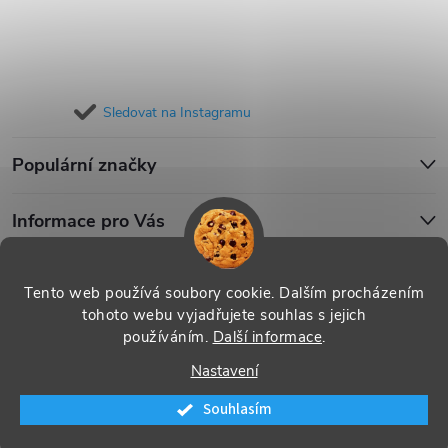
Sledovat na Instagramu
Populární značky
Informace pro Vás
Blog
Tento web používá soubory cookie. Dalším procházením
tohoto webu vyjadřujete souhlas s jejich
používáním.
Další informace
.
Copyright 2026
iPouzdro.cz
. Všechna práva vyhrazena.
Upravit
Nastavení
nastavení cookies
Souhlasím
Vytvořil Shoptet