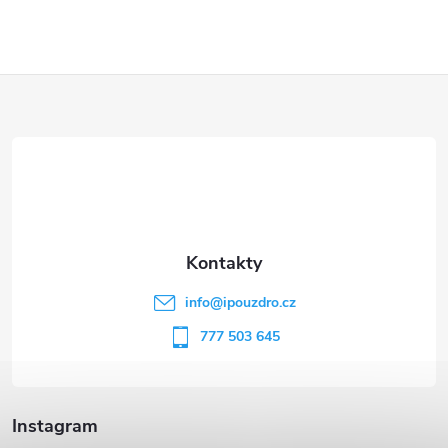
Z
á
p
a
t
info
@
ipouzdro.cz
í
777 503 645
Instagram