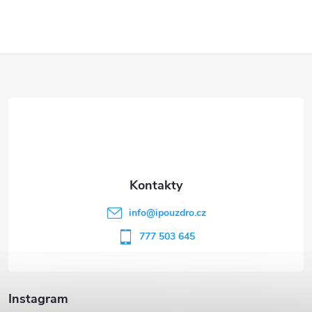
Z
á
p
a
t
info
@
ipouzdro.cz
í
777 503 645
Instagram