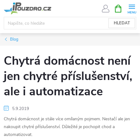
Přejít
NÁKUPNÍ
KOŠÍK
na
obsah
HLEDAT
Blog
Chytrá domácnost není
jen chytré příslušenství,
ale i automatizace
5.9.2019
Chytrá domácnost je stále více omílaným pojmem. Nestačí ale jen
nakoupit chytré příslušenství. Důležité je pochopit chod a
automatizovat.