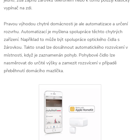
jedno, zda zapnu žárovku telefonem nebo k tomu použiji klasický
vypínač na zdi.
Pravou výhodou chytré domácnosti je ale automatizace a určení
rozvrhu. Automatizací je myšlena spolupráce těchto chytrých
zařízení. Například to může být spolupráce optického čidla s
žárovkou. Takto snad lze dosáhnout automatického rozsvícení v
místnosti, když je zaznamenán pohyb. Pohybové čidlo lze
nasměrovat do určité výšky a zamezit rozsvícení v případě
přeběhnutí domácího mazlíčka.