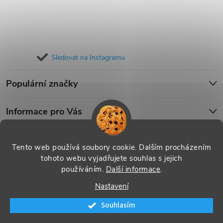
Sledovat na Instagramu
Populární značky
Informace pro Vás
Blog
Tento web používá soubory cookie. Dalším procházením
tohoto webu vyjadřujete souhlas s jejich
používáním.
Další informace
.
Copyright 2026
iPouzdro.cz
. Všechna práva vyhrazena.
Upravit
Nastavení
nastavení cookies
Souhlasím
Vytvořil Shoptet