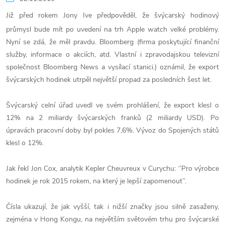
Již před rokem Jony Ive předpověděl, že švýcarský hodinový
průmysl bude mít po uvedení na trh Apple watch velké problémy.
Nyní se zdá, že měl pravdu. Bloomberg (firma poskytující finanční
služby, informace o akciích, atd. Vlastní i zpravodajskou televizní
společnost Bloomberg News a vysílací stanici.) oznámil, že export
švýcarských hodinek utrpěl největší propad za posledních šest let.
Švýcarský celní úřad uvedl ve svém prohlášení, že export klesl o
12% na 2 miliardy švýcarských franků (2 miliardy USD). Po
úpravách pracovní doby byl pokles 7,6%. Vývoz do Spojených států
klesl o 12%.
Jak řekl Jon Cox, analytik Kepler Cheuvreux v Curychu: ‘’Pro výrobce
hodinek je rok 2015 rokem, na který je lepší zapomenout’’.
Čísla ukazují, že jak vyšší, tak i nižší značky jsou silně zasaženy,
zejména v Hong Kongu, na největším světovém trhu pro švýcarské