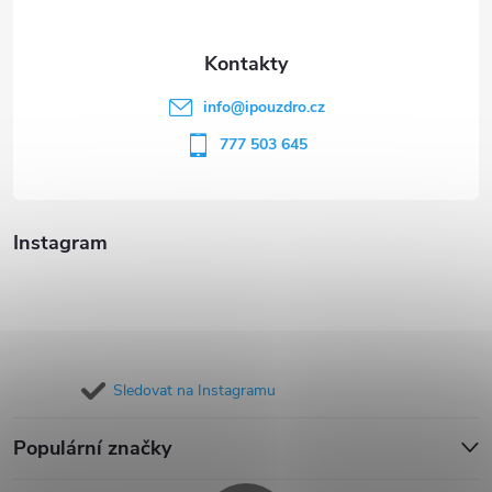
a
t
info
@
ipouzdro.cz
í
777 503 645
Instagram
Sledovat na Instagramu
Populární značky