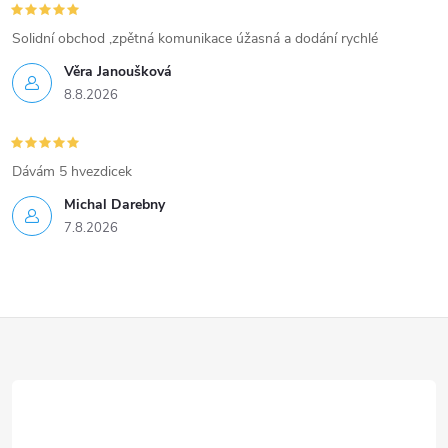
Solidní obchod ,zpětná komunikace úžasná a dodání rychlé
Věra Janoušková
8.8.2026
Dávám 5 hvezdicek
Michal Darebny
7.8.2026
Z
á
p