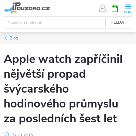
Přejít
NÁKUPNÍ
KOŠÍK
na
obsah
HLEDAT
Blog
Apple watch zapříčinil
nějvětší propad
švýcarského
hodinového průmyslu
za posledních šest let
22.11.2015