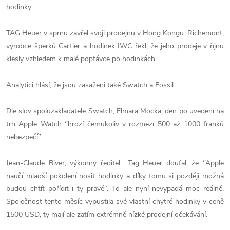
hodinky.
TAG Heuer v sprnu zavřel svoji prodejnu v Hong Kongu. Richemont,
výrobce šperků Cartier a hodinek IWC řekl, že jeho prodeje v říjnu
klesly vzhledem k malé poptávce po hodinkách.
Analytici hlásí, že jsou zasaženi také Swatch a Fossil.
Dle slov spoluzakladatele Swatch, Elmara Mocka, den po uvedení na
trh Apple Watch ‘’hrozí čemukoliv v rozmezí 500 až 1000 franků
nebezpečí’’.
Jean-Claude Biver, výkonný ředitel Tag Heuer doufal, že ‘’Apple
naučí mladší pokolení nosit hodinky a díky tomu si později možná
budou chtít pořídit i ty pravé’’. To ale nyní nevypadá moc reálně.
Společnost tento měsíc vypustila své vlastní chytré hodinky v ceně
1500 USD, ty mají ale zatím extrémně nízké prodejní očekávání.