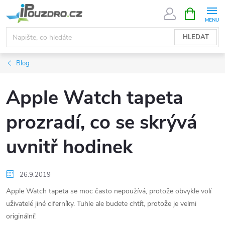
Přejít
NÁKUPNÍ
KOŠÍK
na
obsah
HLEDAT
Blog
Apple Watch tapeta
prozradí, co se skrývá
uvnitř hodinek
26.9.2019
Apple Watch tapeta se moc často nepoužívá, protože obvykle volí
uživatelé jiné ciferníky. Tuhle ale budete chtít, protože je velmi
originální!