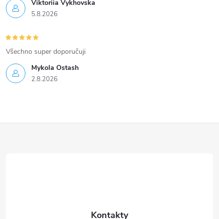
Viktoriia Vykhovska
5.8.2026
Všechno super doporučuji
Mykola Ostash
2.8.2026
Z
á
p
a