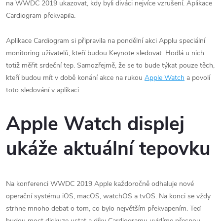
na WWDC 2019 ukazovat, kdy byli diváci nejvíce vzrušení. Aplikace
Cardiogram překvapila.
Aplikace Cardiogram si připravila na pondělní akci Applu speciální
monitoring uživatelů, kteří budou Keynote sledovat. Hodlá u nich
totiž měřit srdeční tep. Samozřejmě, že se to bude týkat pouze těch,
kteří budou mít v době konání akce na rukou
Apple Watch
a povolí
toto sledování v aplikaci.
Apple Watch displej
ukáže aktuální tepovku
Na konferenci WWDC 2019 Apple každoročně odhaluje nové
operační systému iOS, macOS, watchOS a tvOS. Na konci se vždy
strhne mnoho debat o tom, co bylo největším překvapením. Teď
budou moct diskuze ustat a díky Cardiogramu uvidíme přesnou