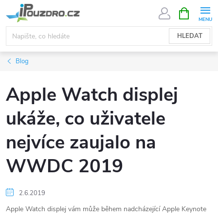
Přejít
NÁKUPNÍ
KOŠÍK
na
obsah
HLEDAT
Blog
Apple Watch displej
ukáže, co uživatele
nejvíce zaujalo na
WWDC 2019
2.6.2019
Apple Watch displej vám může během nadcházející Apple Keynote