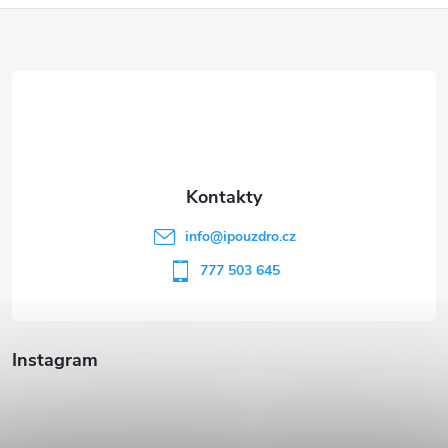
Z
á
p
a
t
info
@
ipouzdro.cz
í
777 503 645
Instagram