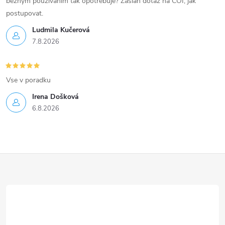
běžným používáním tak opotřebuje? Zaslán dotaz na ČOI, jak
postupovat.
Ludmila Kučerová
7.8.2026
Vse v poradku
Irena Došková
6.8.2026
Z
á
p