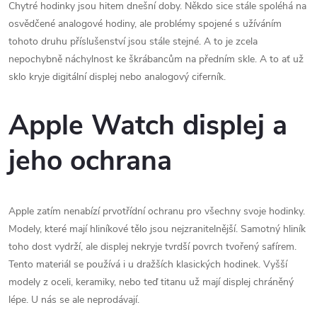
Chytré hodinky jsou hitem dnešní doby. Někdo sice stále spoléhá na
osvědčené analogové hodiny, ale problémy spojené s užíváním
tohoto druhu příslušenství jsou stále stejné. A to je zcela
nepochybně náchylnost ke škrábancům na předním skle. A to ať už
sklo kryje digitální displej nebo analogový ciferník.
Apple Watch displej a
jeho ochrana
Apple zatím nenabízí prvotřídní ochranu pro všechny svoje hodinky.
Modely, které mají hliníkové tělo jsou nejzranitelnější. Samotný hliník
toho dost vydrží, ale displej nekryje tvrdší povrch tvořený safírem.
Tento materiál se používá i u dražších klasických hodinek. Vyšší
modely z oceli, keramiky, nebo teď titanu už mají displej chráněný
lépe. U nás se ale neprodávají.