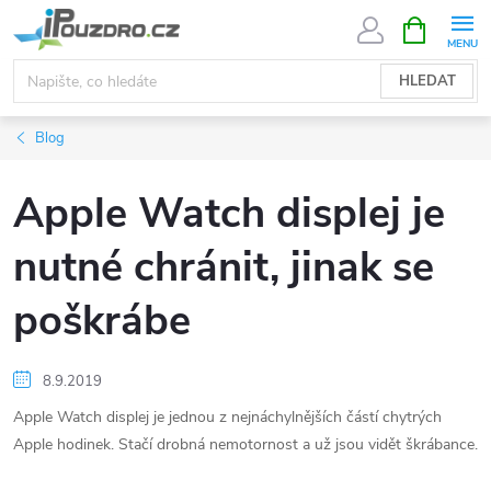
Přejít
NÁKUPNÍ
KOŠÍK
na
obsah
HLEDAT
Blog
Apple Watch displej je
nutné chránit, jinak se
poškrábe
8.9.2019
Apple Watch displej je jednou z nejnáchylnějších částí chytrých
Apple hodinek. Stačí drobná nemotornost a už jsou vidět škrábance.