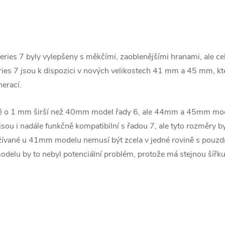
Series 7‌ byly vylepšeny s měkčími, zaoblenějšími hranami, ale c
ries 7‌ jsou k dispozici v nových velikostech 41 mm a 45 mm, k
erací.
é o 1 mm širší než 40mm model řady 6, ale 44mm a 45mm mode
sou i nadále funkčně kompatibilní s řadou 7, ale tyto rozměry b
né u 41mm modelu nemusí být zcela v jedné rovině s pouzdrem
delu by to nebyl potenciální problém, protože má stejnou šíř