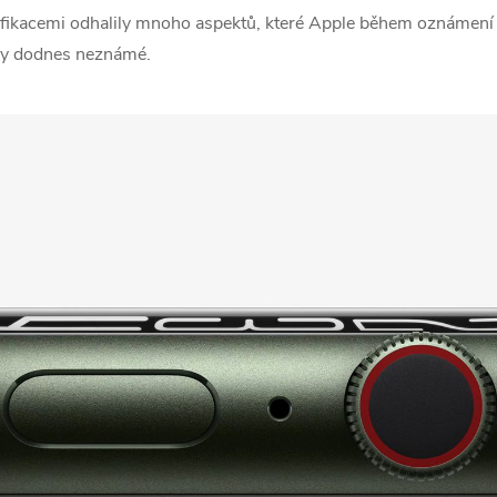
ikacemi odhalily mnoho aspektů, které Apple během oznámení zař
yly dodnes neznámé.