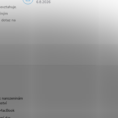
6.8.2026
evztahuje.
ěžným
n dotaz na
k narozeninám
nství
š MacBook
bní dar