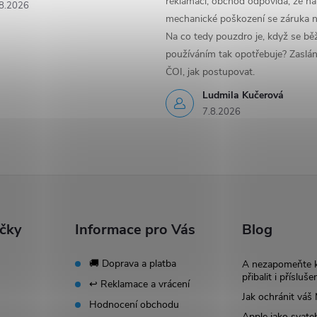
reklamaci, obchod odpovídá, že na
8.2026
mechanické poškození se záruka n
Na co tedy pouzdro je, když se b
používáním tak opotřebuje? Zaslá
ČOI, jak postupovat.
Ludmila Kučerová
7.8.2026
ačky
Informace pro Vás
Blog
🚚 Doprava a platba
A nezapomeňte 
přibalit i přísluše
↩️ Reklamace a vrácení
Jak ochránit vá
Hodnocení obchodu
Apple jako svate