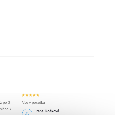
iž po 3
Vse v poradku
sláno k
Irena Došková