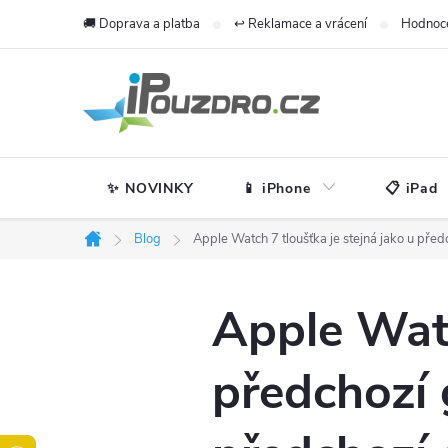
Přejít
🚚 Doprava a platba
↩️ Reklamace a vrácení
Hodnoc
na
obsah
✨ NOVINKY
📱 iPhone
📋 iPad
Blog
Apple Watch 7 tloušťka je stejná jako u před
Domů
Apple Watc
předchozí 