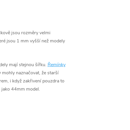
elkově jsou rozměry velmi
teré jsou 1 mm vyšší než modely
ly mají stejnou šířku.
Řemínky
y mohly naznačovat, že starší
, i když zakřivení pouzdra to
ku jako 44mm model.