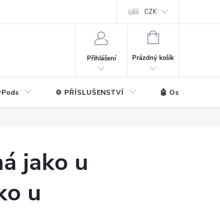
ntakt
💼 Pro firmy
CZK
NÁKUPNÍ
KOŠÍK
Prázdný košík
Přihlášení
rPods
⚙️ PŘÍSLUŠENSTVÍ
🤖 Ostatní značk
ná jako u
ko u