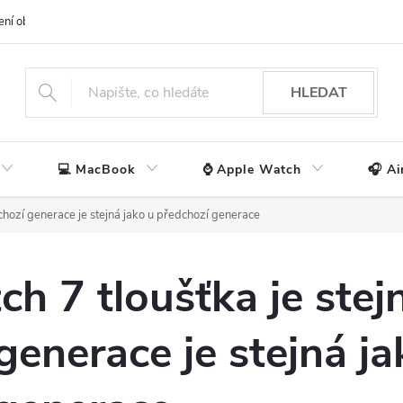
ení obchodu
📃 Obchodní podmínky
🔒 Ochrana os. údajů
📞 Ko
HLEDAT
💻 MacBook
⌚ Apple Watch
🎧 Ai
chozí generace je stejná jako u předchozí generace
h 7 tloušťka je stej
generace je stejná ja