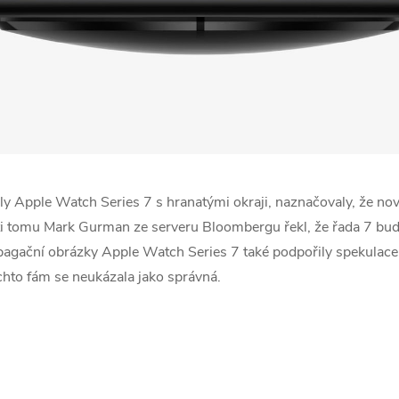
y ‌Apple Watch Series 7‌ s hranatými okraji, naznačovaly, že n
 tomu Mark Gurman ze serveru Bloombergu řekl, že řada 7 bude 
pagační obrázky ‌Apple Watch Series 7‌ také podpořily spekulac
ěchto fám se neukázala jako správná.