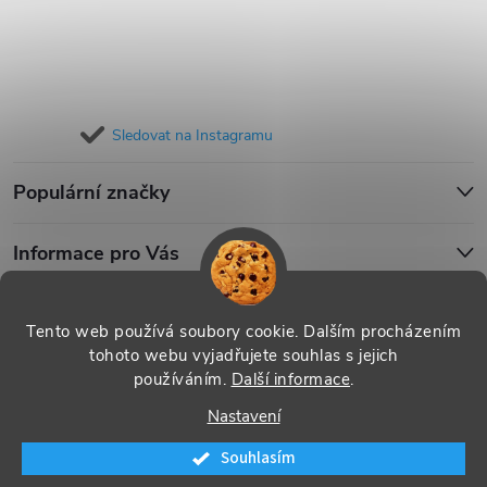
Sledovat na Instagramu
Populární značky
Informace pro Vás
Blog
Tento web používá soubory cookie. Dalším procházením
tohoto webu vyjadřujete souhlas s jejich
používáním.
Další informace
.
Copyright 2026
iPouzdro.cz
. Všechna práva vyhrazena.
Upravit
Nastavení
nastavení cookies
Souhlasím
Vytvořil Shoptet