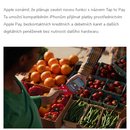
Apple oznámil, že plánuje zavést novou funkci s názvem Tap to Pay.
Ta umožní kompatibilním iPhonům přijímat platby prostřednictvím
Apple Pay, bezkontaktních kreditních a debetních karet a dalších
digitálních peněženek bez nutnosti dalšího hardwaru.