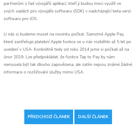
partnerům z řad vývojářů aplikací, kteří ji budou moci využít ve
svých sadách pro vývojáře softwaru (SDK) v nadcházející beta verzi
softwaru pro iOS.
U nás si budeme muset na novinku počkat. Samotné Apple Pay,
které zastřešuje platební Apple funkce se u nás rozběhlo až 5 let po
uvedení v USA. Konkrétně tedy od roku 2014 jsme si počkali až na
únor 2019. Lze předpokládat, že funkce Tap to Pay by nám
nemusela být tak dlouho zapovězena, ale zatím nejsou známé žádné
informace o rozšiřování služby mimo USA.
PŘEDCHOZÍ ČLÁNEK
DALŠÍ ČLÁNEK