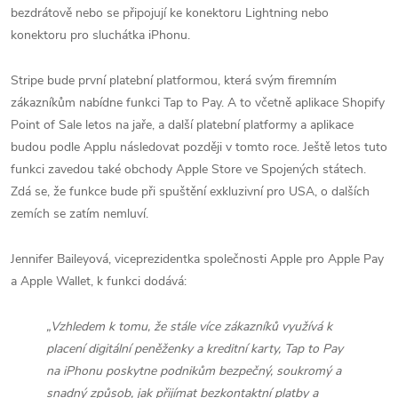
bezdrátově nebo se připojují ke konektoru Lightning nebo
konektoru pro sluchátka iPhonu.
Stripe bude první platební platformou, která svým firemním
zákazníkům nabídne funkci Tap to Pay. A to včetně aplikace Shopify
Point of Sale letos na jaře, a další platební platformy a aplikace
budou podle Applu následovat později v tomto roce. Ještě letos tuto
funkci zavedou také obchody Apple Store ve Spojených státech.
Zdá se, že funkce bude při spuštění exkluzivní pro USA, o dalších
zemích se zatím nemluví.
Jennifer Baileyová, viceprezidentka společnosti Apple pro Apple Pay
a Apple Wallet, k funkci dodává:
„Vzhledem k tomu, že stále více zákazníků využívá k
placení digitální peněženky a kreditní karty, Tap to Pay
na iPhonu poskytne podnikům bezpečný, soukromý a
snadný způsob, jak přijímat bezkontaktní platby a