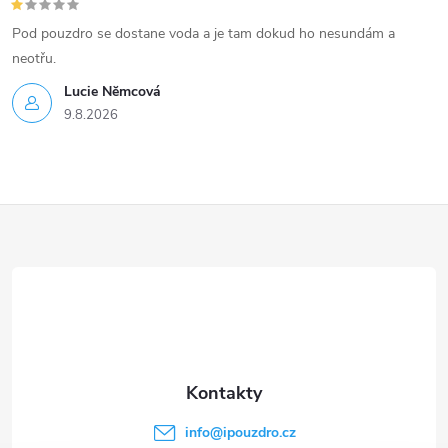
Pod pouzdro se dostane voda a je tam dokud ho nesundám a
neotřu.
Lucie Nĕmcová
9.8.2026
Z
á
p
a
t
info
@
ipouzdro.cz