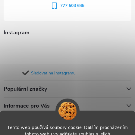
í
777 503 645
Instagram
Sledovat na Instagramu
Populární značky
Informace pro Vás
Blog
Tento web používá soubory cookie. Dalším procházením
tohoto webu vyjadřujete souhlas s jejich