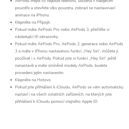
AirPods mějte co nejblíže telefonu, uložená v nabíjecím
pouzdře a otevřete víko pouzdra, zobrazí se nastavovací
animace na iPhonu.
Klepněte na Připojit.
Pokud máte AirPods Pro nebo AirPods 3, přečtěte si
následující tři obrazovky.
Pokud máte AirPods Pro, AirPods 2. generace nebo AirPods
3 a máte v iPhonu nastavenou funkci „Hey Siri“, můžete ji
používat i s AirPody. Pokud jste si funkci „Hey Siri“ ještě
nenastavili a máte zmíněné modely AirPods, budete
provedeni jejím nastavením.
Klepněte na Hotovo.
Pokud jste přihlášení k iCloudu, AirPods se vám automaticky
nastaví i na všech ostatních zařízeních, na kterých jste
přihlášení k iCloudu pomocí stejného Apple ID.