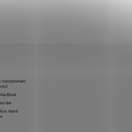
k narozeninám
nství
š MacBook
bní dar
ice, která
ce