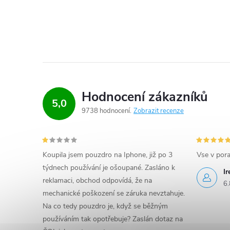
Hodnocení zákazníků
5,0
9738 hodnocení
Zobrazit recenze
Koupila jsem pouzdro na Iphone, již po 3
Vse v por
týdnech používání je ošoupané. Zasláno k
I
reklamaci, obchod odpovídá, že na
6.
mechanické poškození se záruka nevztahuje.
Na co tedy pouzdro je, když se běžným
používáním tak opotřebuje? Zaslán dotaz na