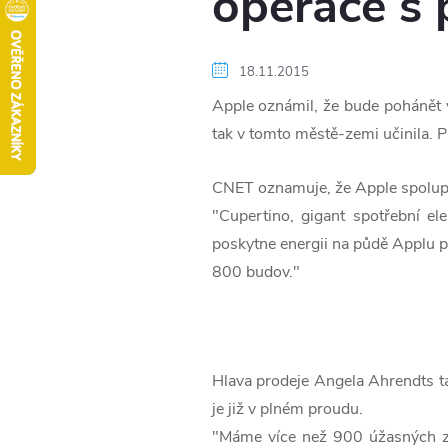
operace s 
18.11.2015
Apple oznámil, že bude pohánět v
tak v tomto městě-zemi učinila. 
CNET oznamuje, že Apple spolupr
"Cupertino, gigant spotřební el
poskytne energii na půdě Applu pr
800 budov."
Hlava prodeje Angela Ahrendts ta
je již v plném proudu.
"Máme více než 900 úžasných za