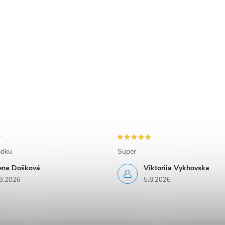
adku
Super
rena Došková
Viktoriia Vykhovska
8.2026
5.8.2026