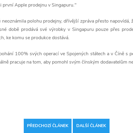
ǎsi první Apple prodejnu v Singapuru."
ě neoznámila polohu prodejny, dřívější zpráva přesto napovídá,
sné době prodává své výrobky v Singapuru pouze přes prodejc
ích, ke komu se produkce dostává.
pohání 100% svých operací ve Spojených státech a v Číně s p
álně pracuje na tom, aby pomohl svým čínským dodavatelům nev
PŘEDCHOZÍ ČLÁNEK
DALŠÍ ČLÁNEK