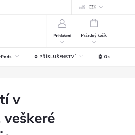
ntakt
💼 Pro firmy
CZK
NÁKUPNÍ
KOŠÍK
Prázdný košík
Přihlášení
rPods
⚙️ PŘÍSLUŠENSTVÍ
🤖 Ostatní značk
tí v
 veškeré