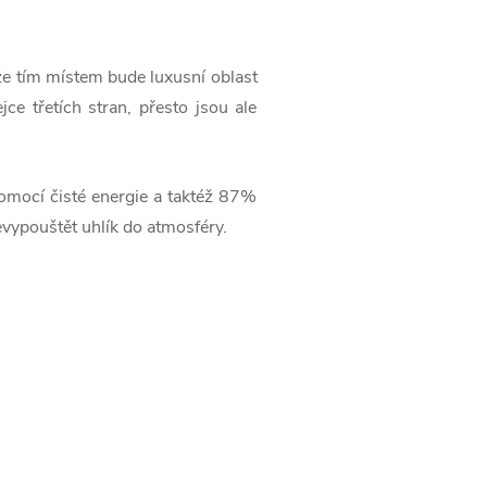
 že tím místem bude luxusní oblast
e třetích stran, přesto jsou ale
omocí čisté energie a taktéž 87%
ypouštět uhlík do atmosféry.