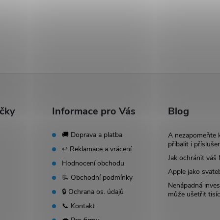
ačky
Informace pro Vás
Blog
🚚 Doprava a platba
A nezapomeňte 
přibalit i přísluše
↩️ Reklamace a vrácení
Jak ochránit vá
Hodnocení obchodu
Apple jako svate
📃 Obchodní podmínky
Nenápadná invest
🔒 Ochrana os. údajů
může ušetřit tisí
📞 Kontakt