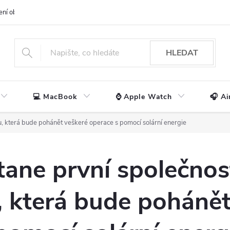
ení obchodu
📃 Obchodní podmínky
🔒 Ochrana os. údajů
📞 Ko
HLEDAT
💻 MacBook
⌚ Apple Watch
🎧 Ai
u, která bude pohánět veškeré operace s pomocí solární energie
tane první společnos
 která bude pohánět