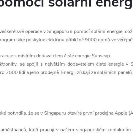
pomocí solární energ
eškeré své operace v Singapuru s pomocí solární energie, což z
Program také poskytne elektřinu přibližně 9000 domů ve veřejném
acuje s místním dodavatelem čisté energie Sunseap.
ektroniky, se spojil s největším dodavatelem čisté energie v
o 2500 lidí a jeho prodejně. Energii získají ze solárních panelů
ké potvrdila, že se v Singapuru otevírá první prodejna Apple 
městnanců, kteří pracují v našem singapurském kontaktním 