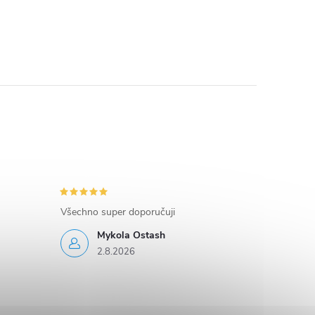
Všechno super doporučuji
Mykola Ostash
2.8.2026