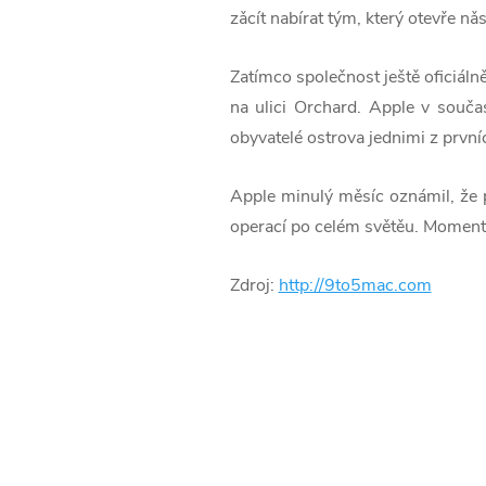
zǎcít nabírat tým, který otevře n
Zatímco společnost ještě oficiáln
na ulici Orchard. Apple v souča
obyvatelé ostrova jednimi z prvn
Apple minulý měsíc oznámil, že 
operací po celém světěu. Moment
Zdroj:
http://9to5mac.com