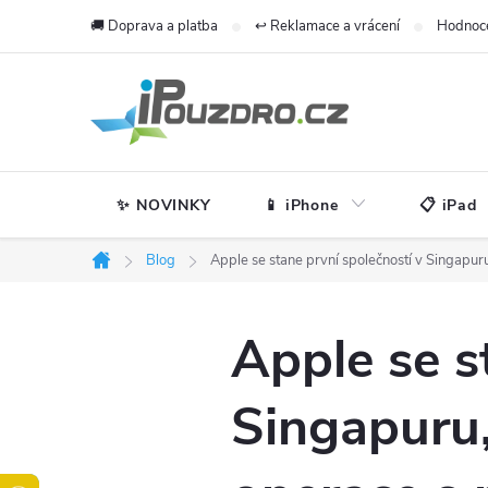
Přejít
🚚 Doprava a platba
↩️ Reklamace a vrácení
Hodnoc
na
obsah
✨ NOVINKY
📱 iPhone
📋 iPad
Blog
Apple se stane první společností v Singapur
Domů
Apple se s
Singapuru,