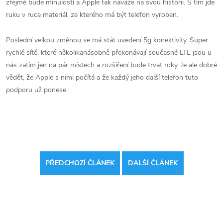
zřejmě bude minulostí a Apple tak naváže na svou historii. S tím jde
ruku v ruce materiál, ze kterého má být telefon vyroben.
Poslední velkou změnou se má stát uvedení 5g konektivity. Super
rychlé sítě, které několikanásobně překonávají současné LTE jsou u
nás zatím jen na pár místech a rozšíření bude trvat roky. Je ale dobré
vědět, že Apple s nimi počítá a že každý jeho další telefon tuto
podporu už ponese.
PŘEDCHOZÍ ČLÁNEK
DALŠÍ ČLÁNEK