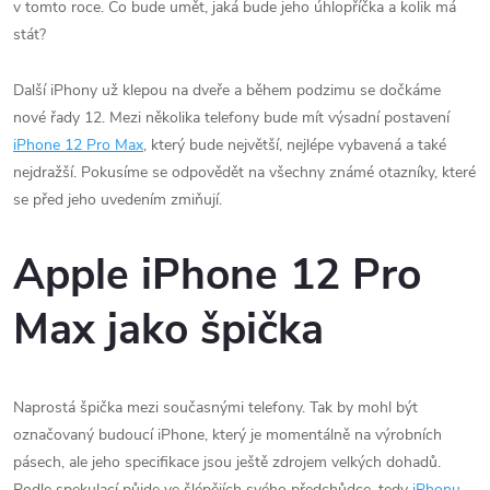
v tomto roce. Co bude umět, jaká bude jeho úhlopříčka a kolik má
stát?
Další iPhony už klepou na dveře a během podzimu se dočkáme
nové řady 12. Mezi několika telefony bude mít výsadní postavení
iPhone 12 Pro Max
, který bude největší, nejlépe vybavená a také
nejdražší. Pokusíme se odpovědět na všechny známé otazníky, které
se před jeho uvedením zmiňují.
Apple iPhone 12 Pro
Max jako špička
Naprostá špička mezi současnými telefony. Tak by mohl být
označovaný budoucí iPhone, který je momentálně na výrobních
pásech, ale jeho specifikace jsou ještě zdrojem velkých dohadů.
Podle spekulací půjde ve šlépějích svého předchůdce, tedy
iPhonu