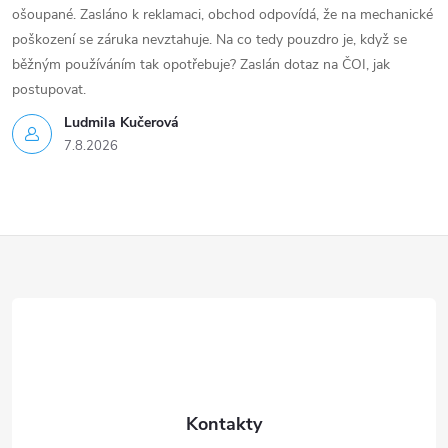
ošoupané. Zasláno k reklamaci, obchod odpovídá, že na mechanické
poškození se záruka nevztahuje. Na co tedy pouzdro je, když se
běžným používáním tak opotřebuje? Zaslán dotaz na ČOI, jak
postupovat.
Ludmila Kučerová
7.8.2026
Z
á
p
a