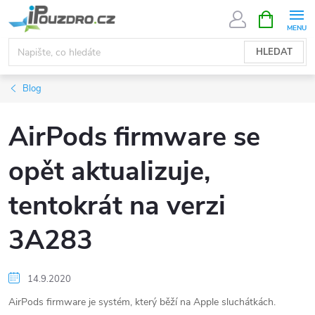
Přejít
NÁKUPNÍ
KOŠÍK
na
obsah
HLEDAT
Blog
AirPods firmware se
opět aktualizuje,
tentokrát na verzi
3A283
14.9.2020
AirPods firmware je systém, který běží na Apple sluchátkách.