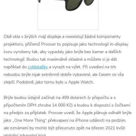
Obě skla v brýlích mají displeje a neexistují žádné komponenty
projektoru, přičemž Prosser to popisuje jako technologii in-display.
Jsou vyrobeny tak, aby vypadaly jako brýle bez kamer a dalších
technologií. Budou tak maximálně skladné a můžete si je dát
například do
cyklotašky
a vyrazit na výlet. Při uvedení na trh
nebudou brýle nijak extrémně dobře vybavené, ale časem se vše
zlepší. Podobně, jako tomu bylo u Apple Watch.
Brýle budou údajně začínat na 499 dolarech (v přepočtu a s
připočtením DPH zhruba 14 000 Kč) a budou k dispozici s čočkami
na předpis za příplatek. Prosser uvedl, že Apple plánuje odhalit brýle
jako „One More Thing“ překvapení na iPhone události na podzim,
ale oznámení by mohlo být přesunuto zpět na březen 2021 kvůli
globální zdravotní krizi.