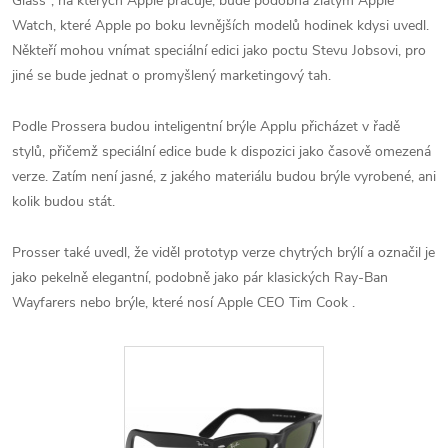
Glass“, na kterých Apple pracuje, bude podobná zlatým Apple
Watch, které Apple po boku levnějších modelů hodinek kdysi uvedl.
Někteří mohou vnímat speciální edici jako poctu Stevu Jobsovi, pro
jiné se bude jednat o promyšlený marketingový tah.
Podle Prossera budou inteligentní brýle Applu přicházet v řadě
stylů, přičemž speciální edice bude k dispozici jako časově omezená
verze. Zatím není jasné, z jakého materiálu budou brýle vyrobené, ani
kolik budou stát.
Prosser také uvedl, že viděl prototyp verze chytrých brýlí a označil je
jako pekelně elegantní, podobně jako pár klasických Ray-Ban
Wayfarers nebo brýle, které nosí Apple CEO Tim Cook .