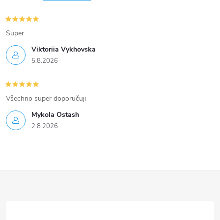
Super
Viktoriia Vykhovska
5.8.2026
Všechno super doporučuji
Mykola Ostash
2.8.2026
Z
á