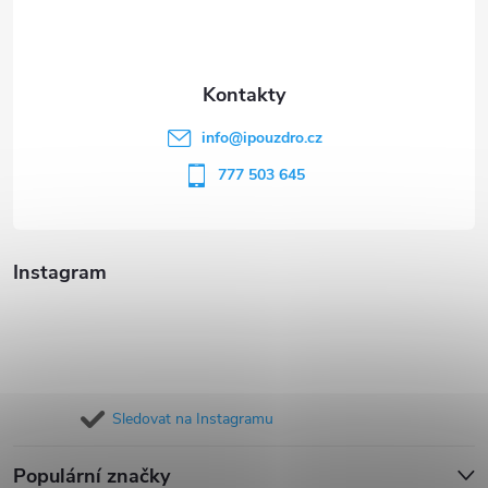
p
a
t
info
@
ipouzdro.cz
í
777 503 645
Instagram
Sledovat na Instagramu
Populární značky