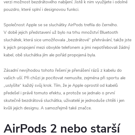
verzi možnost bezdrátového nabíjení. Jistě k nim využijete i odolné
pouzdro, které splní i designovou funkci.
Společnost Apple se se sluchátky AirPods trefila do černého.
V době jejich představení už bylo na trhu množství Bluetooth
sluchátek, která sice umožňovala „bezdrátové“ přehrávání, takže jste
k jejich propojení mezi obvykle telefonem a jimi nepotřebovali žádný
kabel, obě sluchátka jím ale pořád propojená byla.
Zásadní nevýhodou tohoto řešení je přenášení rázů z kabelu do
vašich uší. Při chůzi je pociťovat nemusíte, zejména při sportu ale
„uslyšíte“ každý svůj krok. Tím, že je Apple oprostil od kabelů
předešel i právě tomuto efektu, a protože se jednalo o první
skutečně bezdrátová sluchátka, uživatelé je jednoduše chtěli i jen
kvůli jejich designu. A samozřejmě také značce.
AirPods 2 nebo starší