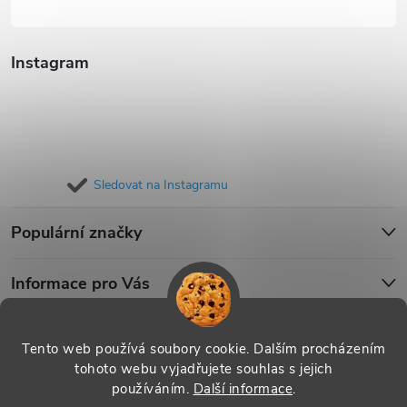
Instagram
Sledovat na Instagramu
Populární značky
Informace pro Vás
Blog
Tento web používá soubory cookie. Dalším procházením
tohoto webu vyjadřujete souhlas s jejich
používáním.
Další informace
.
Copyright 2026
iPouzdro.cz
. Všechna práva vyhrazena.
Upravit