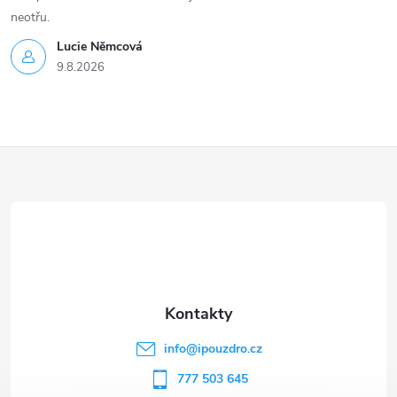
neotřu.
Lucie Nĕmcová
9.8.2026
Z
á
p
a
t
info
@
ipouzdro.cz
í
777 503 645