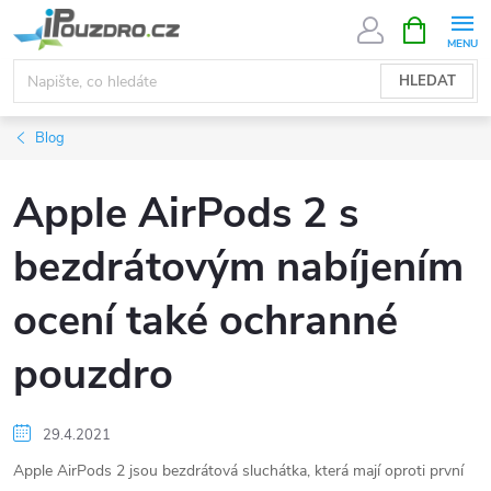
Přejít
NÁKUPNÍ
KOŠÍK
na
obsah
HLEDAT
Blog
Apple AirPods 2 s
bezdrátovým nabíjením
ocení také ochranné
pouzdro
29.4.2021
Apple AirPods 2 jsou bezdrátová sluchátka, která mají oproti první