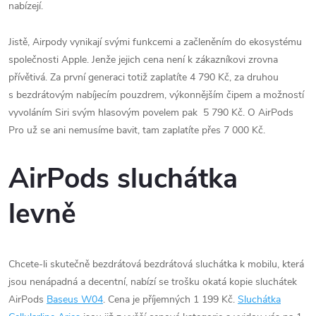
nabízejí.
Jistě, Airpody vynikají svými funkcemi a začleněním do ekosystému
společnosti Apple. Jenže jejich cena není k zákazníkovi zrovna
přívětivá. Za první generaci totiž zaplatíte 4 790 Kč, za druhou
s bezdrátovým nabíjecím pouzdrem, výkonnějším čipem a možností
vyvoláním Siri svým hlasovým povelem pak
5 790 Kč. O AirPods
Pro už se ani nemusíme bavit, tam zaplatíte přes 7 000 Kč.
AirPods sluchátka
levně
Chcete-li skutečně bezdrátová bezdrátová sluchátka k mobilu, která
jsou nenápadná a decentní, nabízí se trošku okatá kopie sluchátek
AirPods
Baseus W04
. Cena je příjemných 1 199 Kč.
Sluchátka