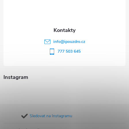
p
a
t
info
@
ipouzdro.cz
í
777 503 645
Instagram
Sledovat na Instagramu