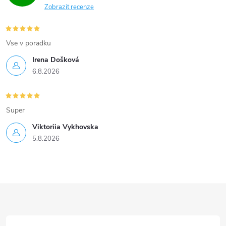
Zobrazit recenze
Vse v poradku
Irena Došková
6.8.2026
Super
Viktoriia Vykhovska
5.8.2026
Z
á