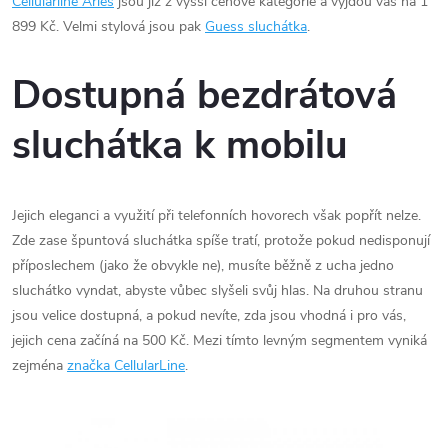
Cellularline Aries
jsou již z vyšší cenové kategorie a vyjdou vás na 1
899 Kč. Velmi stylová jsou pak
Guess sluchátka
.
Dostupná bezdrátová
sluchátka k mobilu
Jejich eleganci a využití při telefonních hovorech však popřít nelze.
Zde zase špuntová sluchátka spíše tratí, protože pokud nedisponují
příposlechem (jako že obvykle ne), musíte běžně z ucha jedno
sluchátko vyndat, abyste vůbec slyšeli svůj hlas. Na druhou stranu
jsou velice dostupná, a pokud nevíte, zda jsou vhodná i pro vás,
jejich cena začíná na 500 Kč. Mezi tímto levným segmentem vyniká
zejména
značka CellularLine
.