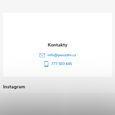
Z
á
p
a
t
info
@
ipouzdro.cz
í
777 503 645
Instagram