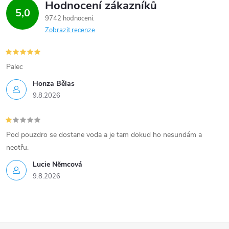
Hodnocení zákazníků
5,0
9742 hodnocení
Zobrazit recenze
Palec
Honza Bělas
9.8.2026
Pod pouzdro se dostane voda a je tam dokud ho nesundám a
neotřu.
Lucie Nĕmcová
9.8.2026