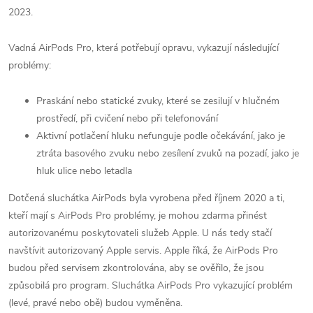
2023.
Vadná ‌AirPods Pro‌, která potřebují opravu, vykazují následující
problémy:
Praskání nebo statické zvuky, které se zesilují v hlučném
prostředí, při cvičení nebo při telefonování
Aktivní potlačení hluku nefunguje podle očekávání, jako je
ztráta basového zvuku nebo zesílení zvuků na pozadí, jako je
hluk ulice nebo letadla
Dotčená sluchátka AirPods byla vyrobena před říjnem 2020 a ti,
kteří mají s ‌AirPods Pro‌ problémy, je mohou zdarma přinést
autorizovanému poskytovateli služeb Apple. U nás tedy stačí
navštívit autorizovaný Apple servis. Apple říká, že AirPods Pro
budou před servisem zkontrolována, aby se ověřilo, že jsou
způsobilá pro program. Sluchátka AirPods Pro vykazující problém
(levé, pravé nebo obě) budou vyměněna.