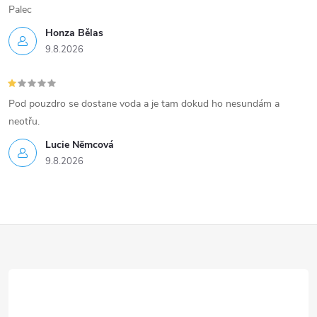
Palec
Honza Bělas
9.8.2026
Pod pouzdro se dostane voda a je tam dokud ho nesundám a
neotřu.
Lucie Nĕmcová
9.8.2026
Z
á
p