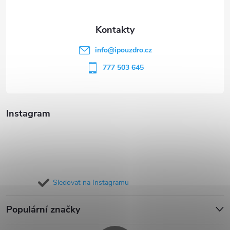
a
t
info
@
ipouzdro.cz
í
777 503 645
Instagram
Sledovat na Instagramu
Populární značky