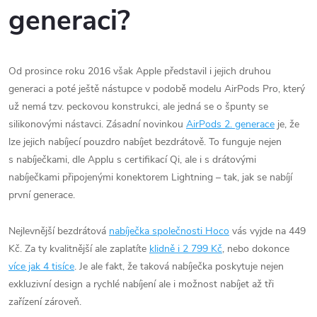
generaci?
Od prosince roku 2016 však Apple představil i jejich druhou
generaci a poté ještě nástupce v podobě modelu AirPods Pro, který
už nemá tzv. peckovou konstrukci, ale jedná se o špunty se
silikonovými nástavci. Zásadní novinkou
AirPods 2. generace
je, že
lze jejich nabíjecí pouzdro nabíjet bezdrátově. To funguje nejen
s nabíječkami, dle Applu s certifikací Qi, ale i s drátovými
nabíječkami připojenými konektorem Lightning – tak, jak se nabíjí
první generace.
Nejlevnější bezdrátová
nabíječka společnosti Hoco
vás vyjde na 449
Kč. Za ty kvalitnější ale zaplatíte
klidně i 2 799 Kč
, nebo dokonce
více jak 4 tisíce
. Je ale fakt, že taková nabíječka poskytuje nejen
exkluzivní design a rychlé nabíjení ale i možnost nabíjet až tři
zařízení zároveň.