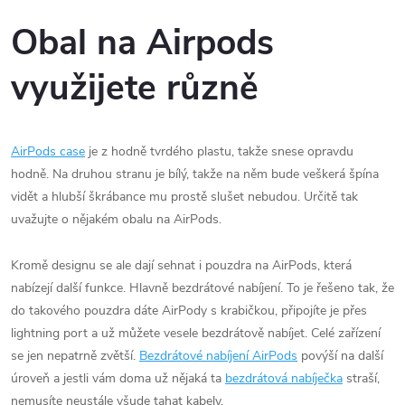
Obal na Airpods
využijete různě
AirPods case
je z hodně tvrdého plastu, takže snese opravdu
hodně. Na druhou stranu je bílý, takže na něm bude veškerá špína
vidět a hlubší škrábance mu prostě slušet nebudou. Určitě tak
uvažujte o nějakém obalu na AirPods.
Kromě designu se ale dají sehnat i pouzdra na AirPods, která
nabízejí další funkce. Hlavně bezdrátové nabíjení. To je řešeno tak, že
do takového pouzdra dáte AirPody s krabičkou, připojíte je přes
lightning port a už můžete vesele bezdrátově nabíjet. Celé zařízení
se jen nepatrně zvětší.
Bezdrátové nabíjení AirPods
povýší na další
úroveň a jestli vám doma už nějaká ta
bezdrátová nabíječka
straší,
nemusíte neustále všude tahat kabely.