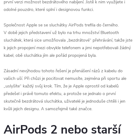
první verzi možnost bezdrátového nabíjení. Jistě k nim využijete i
odolné pouzdro, které splní i designovou funkci.
Společnost Apple se se sluchátky AirPods trefila do černého.
V době jejich představení už bylo na trhu množství Bluetooth
sluchátek, která sice umožňovala „bezdrátové“ přehrávání, takže jste
k jejich propojení mezi obvykle telefonem a jimi nepotřebovali žádný
kabel, obě sluchátka jím ale pořád propojená byla.
Zásadní nevýhodou tohoto řešení je přenášení rázů z kabelu do
vašich uší. Při chůzi je pociťovat nemusíte, zejména při sportu ale
„uslyšíte“ každý svůj krok. Tím, že je Apple oprostil od kabelů
předešel i právě tomuto efektu, a protože se jednalo o první
skutečně bezdrátová sluchátka, uživatelé je jednoduše chtěli i jen
kvůli jejich designu. A samozřejmě také značce.
AirPods 2 nebo starší