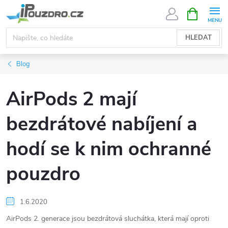
Přejít
NÁKUPNÍ
KOŠÍK
na
obsah
HLEDAT
Blog
AirPods 2 mají
bezdrátové nabíjení a
hodí se k nim ochranné
pouzdro
1.6.2020
AirPods 2. generace jsou bezdrátová sluchátka, která mají oproti