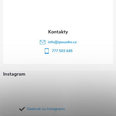
á
p
a
t
info
@
ipouzdro.cz
í
777 503 645
Instagram
Sledovat na Instagramu