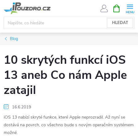
Přejít
NÁKUPNÍ
KOŠÍK
na
obsah
HLEDAT
Blog
10 skrytých funkcí iOS
13 aneb Co nám Apple
zatajil
16.6.2019
iOS 13 nabízí skryté funkce, které Apple neprozradil. Až nyní se
dostává na povrch, co všechno bude s novým operačním systémem
možné.