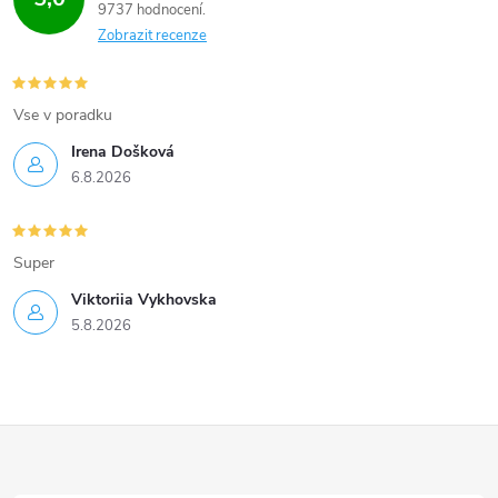
9737 hodnocení
Zobrazit recenze
Vse v poradku
Irena Došková
6.8.2026
Super
Viktoriia Vykhovska
5.8.2026
Z