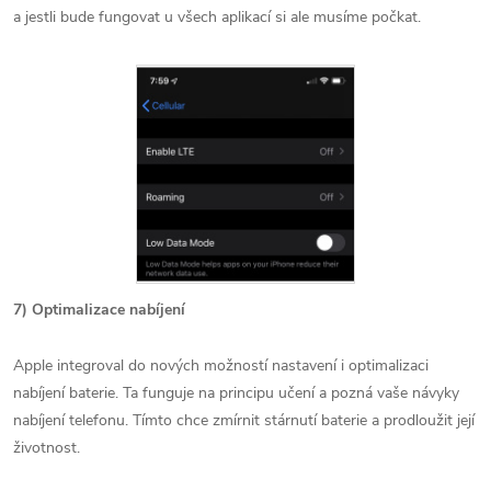
a jestli bude fungovat u všech aplikací si ale musíme počkat.
7) Optimalizace nabíjení
Apple integroval do nových možností nastavení i optimalizaci
nabíjení baterie. Ta funguje na principu učení a pozná vaše návyky
nabíjení telefonu. Tímto chce zmírnit stárnutí baterie a prodloužit její
životnost.