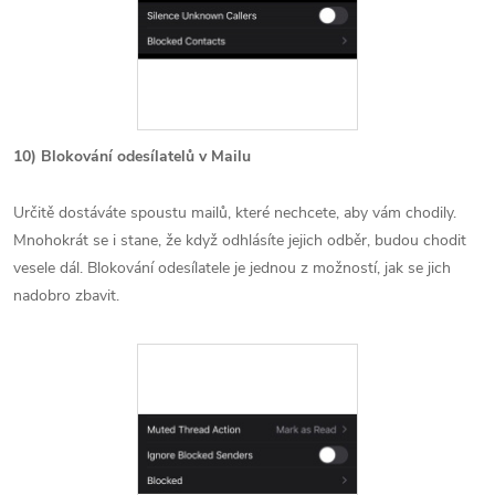
10) Blokování odesílatelů v Mailu
Určitě dostáváte spoustu mailů, které nechcete, aby vám chodily.
Mnohokrát se i stane, že když odhlásíte jejich odběr, budou chodit
vesele dál. Blokování odesílatele je jednou z možností, jak se jich
nadobro zbavit.