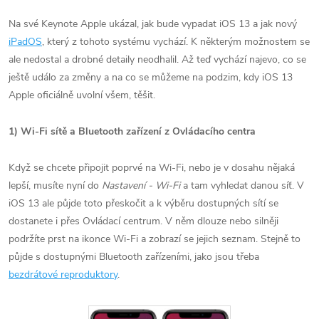
Na své Keynote Apple ukázal, jak bude vypadat iOS 13 a jak nový
iPadOS
, který z tohoto systému vychází. K některým možnostem se
ale nedostal a drobné detaily neodhalil. Až teď vychází najevo, co se
ještě událo za změny a na co se můžeme na podzim, kdy iOS 13
Apple oficiálně uvolní všem, těšit.
1) Wi-Fi sítě a Bluetooth zařízení z Ovládacího centra
Když se chcete připojit poprvé na Wi-Fi, nebo je v dosahu nějaká
lepší, musíte nyní do
Nastavení - Wi-Fi
a tam vyhledat danou síť. V
iOS 13 ale půjde toto přeskočit a k výběru dostupných sítí se
dostanete i přes Ovládací centrum. V něm dlouze nebo silněji
podržíte prst na ikonce Wi-Fi a zobrazí se jejich seznam. Stejně to
půjde s dostupnými Bluetooth zařízeními, jako jsou třeba
bezdrátové reproduktory
.