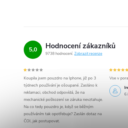
Hodnocení zákazníků
5,0
9738 hodnocení
Zobrazit recenze
Koupila jsem pouzdro na Iphone, již po 3
Vse v por
týdnech používání je ošoupané. Zasláno k
I
reklamaci, obchod odpovídá, že na
6.
mechanické poškození se záruka nevztahuje.
Na co tedy pouzdro je, když se běžným
používáním tak opotřebuje? Zaslán dotaz na
ČOI, jak postupovat.