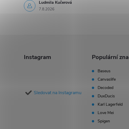
Ludmila Kučerová
7.8.2026
Z
á
Instagram
Populární zn
p
Baseus
Canvaslife
a
Decoded
Sledovat na Instagramu
t
DuxDucis
Karl Lagerfeld
í
Love Mei
Spigen