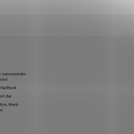
k narozeninám
nství
š MacBook
bní dar
ice, která
ce