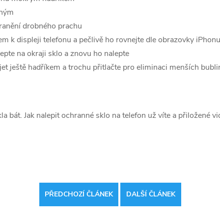
chým
tranění drobného prachu
em k displeji telefonu a pečlivě ho rovnejte dle obrazovky iPhon
epte na okraji sklo a znovu ho nalepte
et ještě hadříkem a trochu přitlačte pro eliminaci menších bubli
kla bát. Jak nalepit ochranné sklo na telefon už víte a přiložené 
PŘEDCHOZÍ ČLÁNEK
DALŠÍ ČLÁNEK