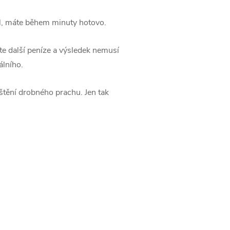
del, máte během minuty hotovo.
títe další peníze a výsledek nemusí
álního.
štění drobného prachu. Jen tak