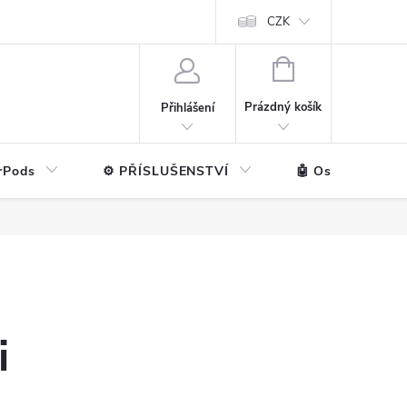
ntakt
💼 Pro firmy
CZK
NÁKUPNÍ
KOŠÍK
Prázdný košík
Přihlášení
rPods
⚙️ PŘÍSLUŠENSTVÍ
🤖 Ostatní značk
i