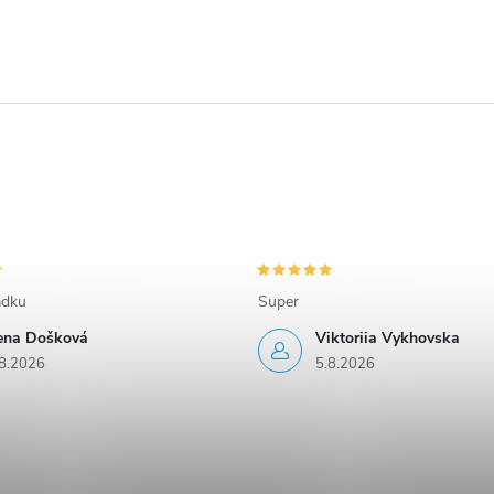
adku
Super
rena Došková
Viktoriia Vykhovska
8.2026
5.8.2026