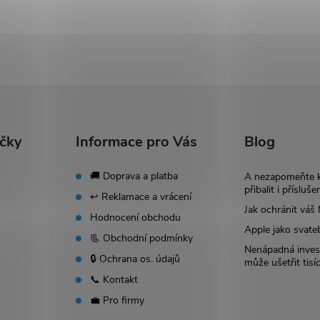
ačky
Informace pro Vás
Blog
🚚 Doprava a platba
A nezapomeňte 
přibalit i přísluše
↩️ Reklamace a vrácení
Jak ochránit vá
Hodnocení obchodu
Apple jako svate
📃 Obchodní podmínky
Nenápadná invest
🔒 Ochrana os. údajů
může ušetřit tisí
📞 Kontakt
💼 Pro firmy