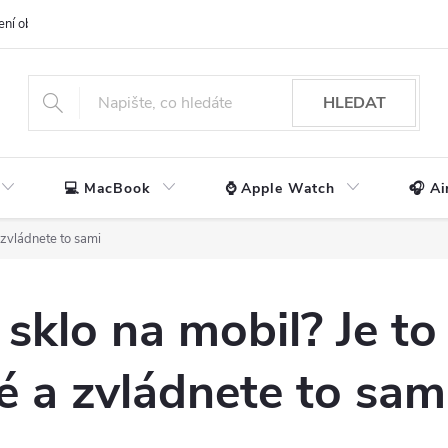
ení obchodu
📃 Obchodní podmínky
🔒 Ochrana os. údajů
📞 Ko
HLEDAT
💻 MacBook
⌚ Apple Watch
🎧 Ai
 zvládnete to sami
 sklo na mobil? Je to
 a zvládnete to sam