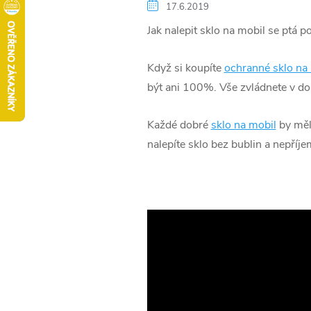
17.6.2019
Jak nalepit sklo na mobil se ptá 
Když si koupíte
ochranné sklo na
být ani 100%. Vše zvládnete v do
Každé dobré
sklo na mobil
by mělo
nalepíte sklo bez bublin a nepří