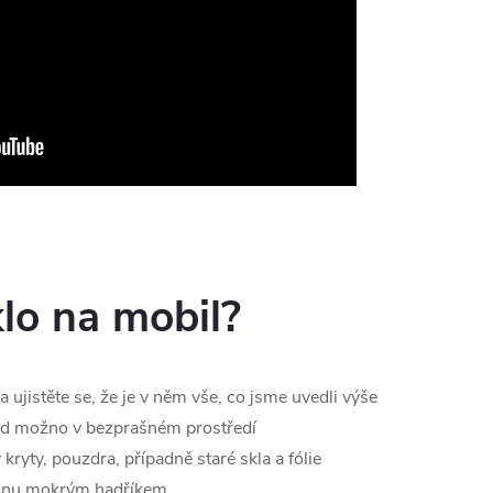
klo na mobil?
 ujistěte se, že je v něm vše, co jsme uvedli výše
ud možno v bezprašném prostředí
kryty, pouzdra, případně staré skla a fólie
efonu mokrým hadříkem