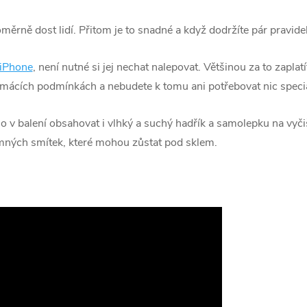
poměrně dost lidí. Přitom je to snadné a když dodržíte pár pravi
 iPhone
, není nutné si jej nechat nalepovat. Většinou za to zapla
mácích podmínkách a nebudete k tomu ani potřebovat nic speci
 v balení obsahovat i vlhký a suchý hadřík a samolepku na vyči
jemných smítek, které mohou zůstat pod sklem.