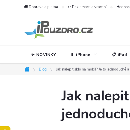
Přejít
🚚 Doprava a platba
↩️ Reklamace a vrácení
Hodnoc
na
obsah
✨ NOVINKY
📱 iPhone
📋 iPad
Blog
Jak nalepit sklo na mobil? Je to jednoduché a
Domů
Jak nalepit
jednoduché