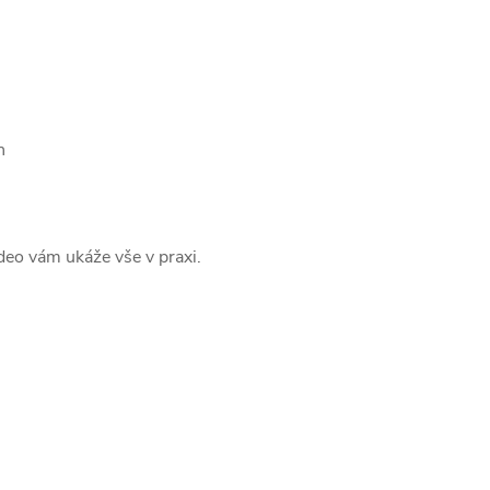
u
n
video vám ukáže vše v praxi.