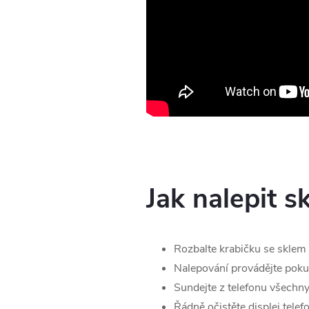
Jak nalepit s
Rozbalte krabičku se sklem a
Nalepování provádějte pok
Sundejte z telefonu všechny 
Řádně očistěte displej tel