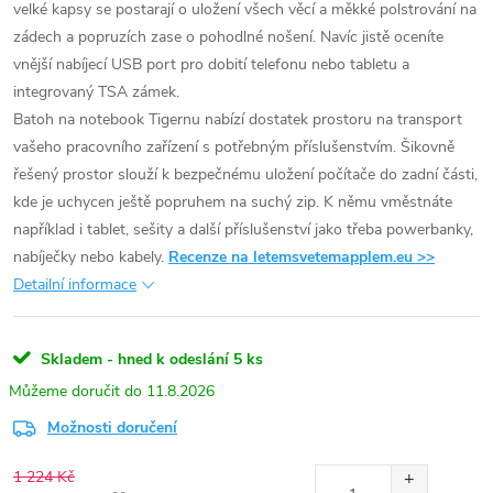
velké kapsy se postarají o uložení všech věcí a měkké polstrování na
zádech a popruzích zase o pohodlné nošení. Navíc jistě oceníte
vnější nabíjecí USB port pro dobití telefonu nebo tabletu a
integrovaný TSA zámek.
Batoh na notebook Tigernu nabízí dostatek prostoru na transport
vašeho pracovního zařízení s potřebným příslušenstvím. Šikovně
řešený prostor slouží k bezpečnému uložení počítače do zadní části,
kde je uchycen ještě popruhem na suchý zip. K němu vměstnáte
například i tablet, sešity a další příslušenství jako třeba powerbanky,
nabíječky nebo kabely.
Recenze na letemsvetemapplem.eu >>
Detailní informace
Skladem - hned k odeslání
5 ks
11.8.2026
Možnosti doručení
1 224 Kč