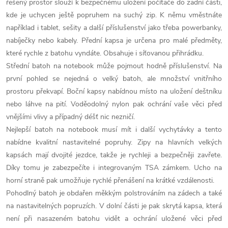
řešený prostor slouží k bezpečnému uložení počítače do zadní části,
kde je uchycen ještě popruhem na suchý zip. K němu vměstnáte
například i tablet, sešity a další příslušenství jako třeba powerbanky,
nabíječky nebo kabely. Přední kapsa je určena pro malé předměty,
které rychle z batohu vyndáte. Obsahuje i síťovanou přihrádku.
Střední batoh na notebook může pojmout hodně příslušenství. Na
první pohled se nejedná o velký batoh, ale množství vnitřního
prostoru překvapí. Boční kapsy nabídnou místo na uložení deštníku
nebo láhve na pití. Voděodolný nylon pak ochrání vaše věci před
vnějšími vlivy a případný déšť nic nezničí.
Nejlepší batoh na notebook musí mít i další vychytávky a tento
nabídne kvalitní nastavitelné popruhy. Zipy na hlavních velkých
kapsách mají dvojité jezdce, takže je rychleji a bezpečněji zavřete.
Díky tomu je zabezpečíte i integrovaným TSA zámkem. Ucho na
horní straně pak umožňuje rychlé přenášení na krátké vzdálenosti.
Pohodlný batoh je obdařen měkkým polstrováním na zádech a také
na nastavitelných popruzích. V dolní části je pak skrytá kapsa, která
není při nasazeném batohu vidět a ochrání uložené věci před