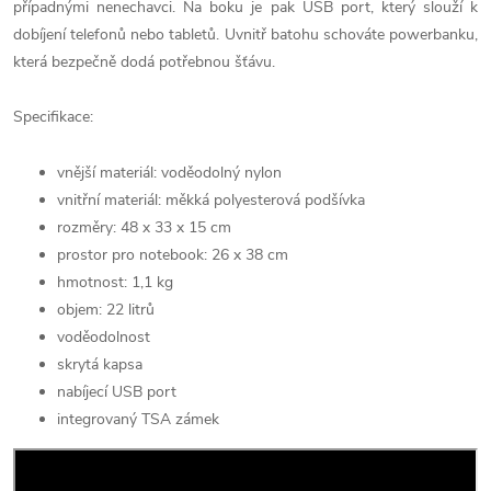
případnými nenechavci. Na boku je pak USB port, který slouží k
dobíjení telefonů nebo tabletů. Uvnitř batohu schováte powerbanku,
která bezpečně dodá potřebnou šťávu.
Specifikace:
vnější materiál: voděodolný nylon
vnitřní materiál: měkká polyesterová podšívka
rozměry: 48 x 33 x 15 cm
prostor pro notebook: 26 x 38 cm
hmotnost: 1,1 kg
objem: 22 litrů
voděodolnost
skrytá kapsa
nabíjecí USB port
integrovaný TSA zámek