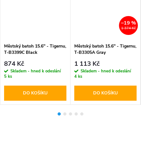
–19 %
1 374 Kč
Městský batoh 15.6'' - Tigernu,
Městský batoh 15.6'' - Tigernu,
T-B3399C Black
T-B3305A Gray
874 Kč
1 113 Kč
Skladem - hned k odeslání
Skladem - hned k odeslání
5 ks
4 ks
DO KOŠÍKU
DO KOŠÍKU