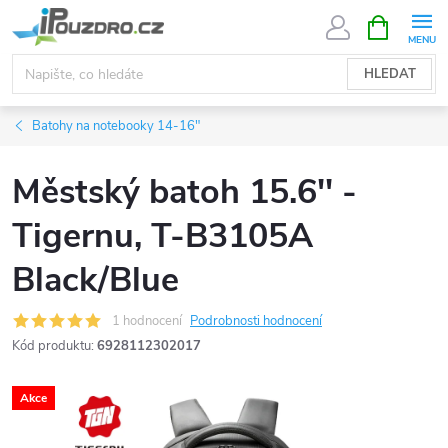
Přejít
NÁKUPNÍ
KOŠÍK
na
obsah
HLEDAT
Batohy na notebooky 14-16"
Městský batoh 15.6'' -
Tigernu, T-B3105A
Black/Blue
1 hodnocení
Podrobnosti hodnocení
Kód produktu:
6928112302017
Akce