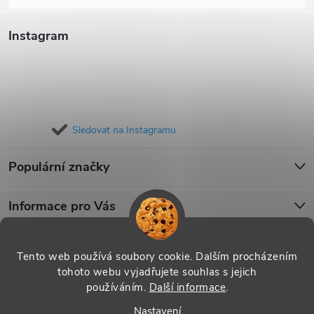
Instagram
Sledovat na Instagramu
Populární značky
Informace pro Vás
Blog
Tento web používá soubory cookie. Dalším procházením
tohoto webu vyjadřujete souhlas s jejich
používáním.
Další informace
.
Copyright 2026
iPouzdro.cz
. Všechna práva vyhrazena.
Upravit
Nastavení
nastavení cookies