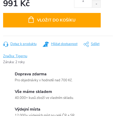
991 Kč
Měrná
cena:
VLOŽIT DO KOŠÍKU
Dotaz k produktu
Hlídat dostupnost
Sdílet
Značka:
Tigernu
Záruka
:
2 roky
Doprava zdarma
Pro objednávky v hodnotě nad 700 Kč.
Vše máme skladem
40.000+ kusů zboží ve vlastním skladu.
Výdejní místa
12.000+ výdejních míst po celé ČR a SR.