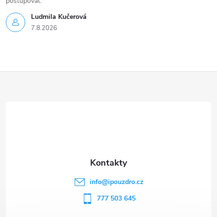
postupovat.
Ludmila Kučerová
7.8.2026
Z
á
p
a
t
info
@
ipouzdro.cz
í
777 503 645