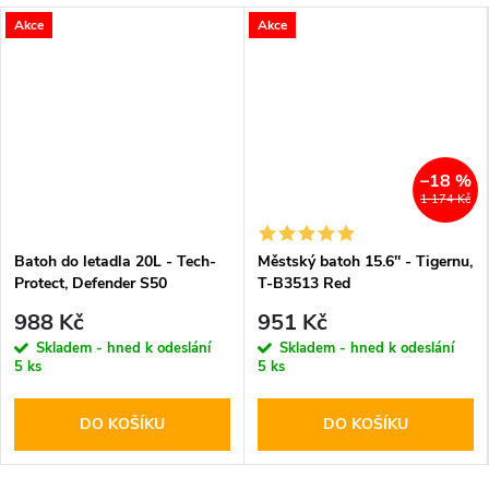
Akce
Akce
–18 %
1 174 Kč
Batoh do letadla 20L - Tech-
Městský batoh 15.6'' - Tigernu,
Protect, Defender S50
T-B3513 Red
40x20x25 (RYANAIR &
988 Kč
951 Kč
WIZZAIR) Black
Skladem - hned k odeslání
Skladem - hned k odeslání
5 ks
5 ks
DO KOŠÍKU
DO KOŠÍKU