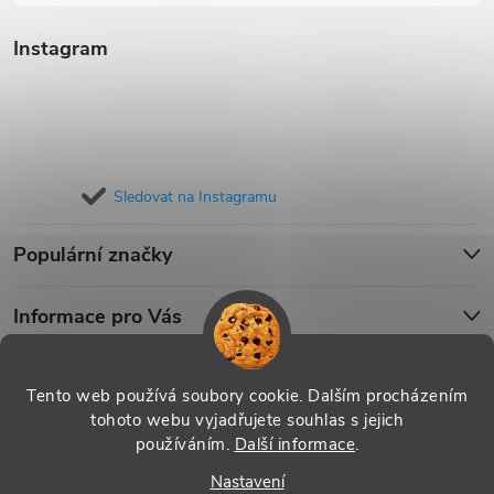
Instagram
Sledovat na Instagramu
Populární značky
Informace pro Vás
Blog
Tento web používá soubory cookie. Dalším procházením
tohoto webu vyjadřujete souhlas s jejich
používáním.
Další informace
.
Copyright 2026
iPouzdro.cz
. Všechna práva vyhrazena.
Upravit
Nastavení
nastavení cookies