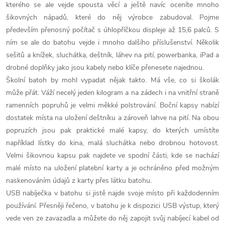
kterého se ale vejde spousta věcí a ještě navíc oceníte mnoho
šikovných nápadů, které do něj výrobce zabudoval. Pojme
především přenosný počítač s úhlopříčkou displeje až 15,6 palců. S
ním se ale do batohu vejde i mnoho dalšího příslušenství. Několik
sešitů a knížek, sluchátka, deštník, láhev na pití, powerbanka, iPad a
drobné doplňky jako jsou kabely nebo klíče přenesete najednou.
Školní batoh by mohl vypadat nějak takto. Má vše, co si školák
může přát. Váží necelý jeden kilogram a na zádech i na vnitřní straně
ramenních popruhů je velmi měkké polstrování. Boční kapsy nabízí
dostatek místa na uložení deštníku a zároveň lahve na pití. Na obou
popruzích jsou pak praktické malé kapsy, do kterých umístíte
například lístky do kina, malá sluchátka nebo drobnou hotovost.
Velmi šikovnou kapsu pak najdete ve spodní části, kde se nachází
malé místo na uložení platební karty a je ochráněno před možným
naskenováním údajů z karty přes látku batohu.
USB nabíječka v batohu si jistě najde svoje místo při každodenním
používání. Přesněji řečeno, v batohu je k dispozici USB výstup, který
vede ven ze zavazadla a můžete do něj zapojit svůj nabíjecí kabel od