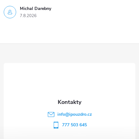
Michal Darebny
7.8.2026
Z
á
p
a
t
info
@
ipouzdro.cz
í
777 503 645