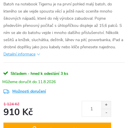
Batoh na notebook Tigernu je na první pohled malý batoh, do
kterého se ale vejde spousta věcí a ještě navíc oceníte mnoho
šikovných nápadů, které do něj výrobce zabudoval. Pojme
především přenosný počítač s úhlopříčkou displeje až 15,6 palců. S
ním se ale do batohu vejde i mnoho dalšího příslušenství. Několik
sešitů a knížek, sluchátka, deštník, láhev na pití, powerbanka, iPad a
drobné doplňky jako jsou kabely nebo klíče přenesete najednou.
Detailní informace
Skladem - hned k odeslání
3 ks
11.8.2026
Možnosti doručení
1 124 Kč
910 Kč
Měrná
cena: