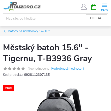
Přejít
NÁKUPNÍ
KOŠÍK
na
obsah
HLEDAT
Batohy na notebooky 14-16"
Městský batoh 15.6'' -
Tigernu, T-B3936 Gray
Neohodnoceno
Podrobnosti hodnocení
Kód produktu:
6928112307135
Akce