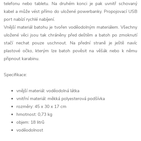
telefonu nebo tabletu. Na druhém konci je pak uvnitř schovaný
kabel a může vést přímo do uložené powerbanky. Propojovací USB
port nabízí rychlé nabíjení.
Vnější materiál batohu je tvořen voděodolným materiálem. Všechny
uložené věci jsou tak chráněny před deštěm a batoh po zmoknutí
stačí nechat pouze uschnout. Na přední straně je ještě navíc
plastové očko, kterým lze batoh pověsit na věšák nebo k němu
připnout karabinu.
Specifikace:
vnější materiál: voděodolná látka
vnitřní materiál: měkká polyesterová podšívka
rozměry: 45 x 30 x 17 cm
hmotnost: 0,73 kg
objem: 18 litrů
voděodolnost