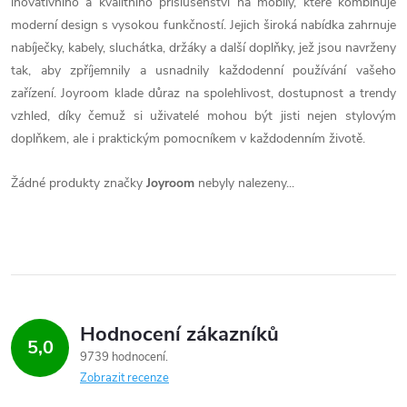
inovativního a kvalitního příslušenství na mobily, které kombinuje
moderní design s vysokou funkčností. Jejich široká nabídka zahrnuje
nabíječky, kabely, sluchátka, držáky a další doplňky, jež jsou navrženy
tak, aby zpříjemnily a usnadnily každodenní používání vašeho
zařízení. Joyroom klade důraz na spolehlivost, dostupnost a trendy
vzhled, díky čemuž si uživatelé mohou být jisti nejen stylovým
doplňkem, ale i praktickým pomocníkem v každodenním životě.
Žádné produkty značky
Joyroom
nebyly nalezeny...
Hodnocení zákazníků
5,0
9739 hodnocení
Zobrazit recenze