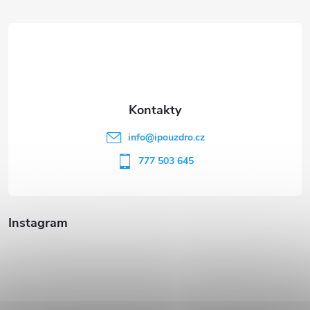
á
p
a
t
info
@
ipouzdro.cz
í
777 503 645
Instagram