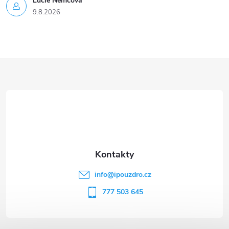
Lucie Nĕmcová
9.8.2026
Z
á
p
a
t
info
@
ipouzdro.cz
í
777 503 645