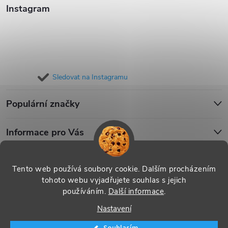
Instagram
Sledovat na Instagramu
Populární značky
Informace pro Vás
Blog
Tento web používá soubory cookie. Dalším procházením
tohoto webu vyjadřujete souhlas s jejich
používáním.
Další informace
.
Copyright 2026
iPouzdro.cz
. Všechna práva vyhrazena.
Upravit
Nastavení
nastavení cookies