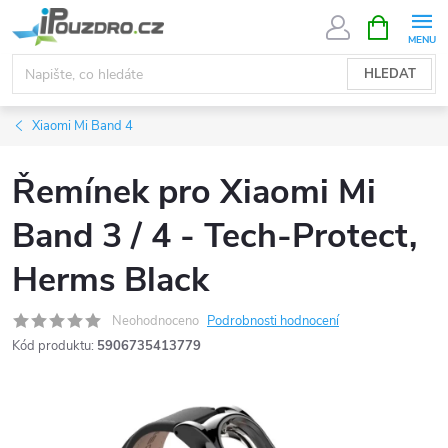
Přejít
NÁKUPNÍ
KOŠÍK
na
obsah
HLEDAT
Xiaomi Mi Band 4
Řemínek pro Xiaomi Mi
Band 3 / 4 - Tech-Protect,
Herms Black
Neohodnoceno
Podrobnosti hodnocení
Kód produktu:
5906735413779