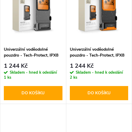
k
k
t
t
ů
ů
Univerzální voděodolné
Univerzální voděodolné
pouzdro - Tech-Protect, IPX8
pouzdro - Tech-Protect, IPX8
Pro Diving Waterproof Case
Pro Diving Waterproof Case
1 244 Kč
1 244 Kč
Gray
Orange
Skladem - hned k odeslání
Skladem - hned k odeslání
1 ks
2 ks
DO KOŠÍKU
DO KOŠÍKU