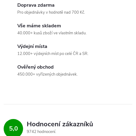
d
Doprava zdarma
a
Pro objednávky v hodnotě nad 700 Kč.
c
Vše máme skladem
40.000+ kusů zboží ve vlastním skladu.
í
Výdejní místa
p
12.000+ výdejních míst po celé ČR a SR.
r
Ověřený obchod
v
450.000+ vyřízených objednávek.
k
y
v
ý
Hodnocení zákazníků
5,0
9742 hodnocení
p