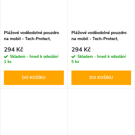
Plážové voděodolné pouzdro
Plážové voděodolné pouzdro
na mobil - Tech-Protect,
na mobil - Tech-Protect,
UWC7 Universal Black
UWC7 Universal Orange
294 Kč
294 Kč
Skladem - hned k odeslání
Skladem - hned k odeslání
1 ks
5 ks
DO KOŠÍKU
DO KOŠÍKU