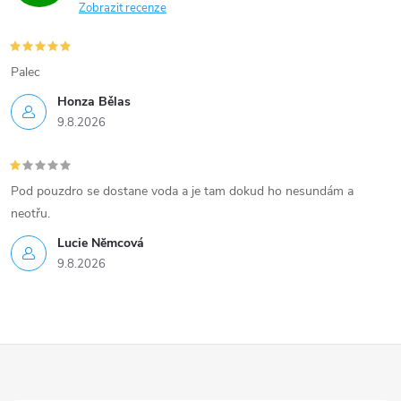
Zobrazit recenze
i
s
Palec
u
Honza Bělas
9.8.2026
Pod pouzdro se dostane voda a je tam dokud ho nesundám a
neotřu.
Lucie Nĕmcová
9.8.2026
Z