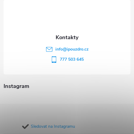
á
p
a
t
info
@
ipouzdro.cz
í
777 503 645
Instagram
Sledovat na Instagramu