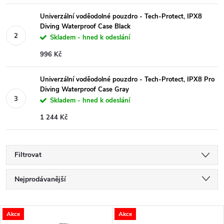
Univerzální voděodolné pouzdro - Tech-Protect, IPX8
Diving Waterproof Case Black
Skladem - hned k odeslání
996 Kč
Univerzální voděodolné pouzdro - Tech-Protect, IPX8 Pro
Diving Waterproof Case Gray
Skladem - hned k odeslání
1 244 Kč
Filtrovat
Ř
Nejprodávanější
a
Nejlevnější
V
Akce
Akce
Nejdražší