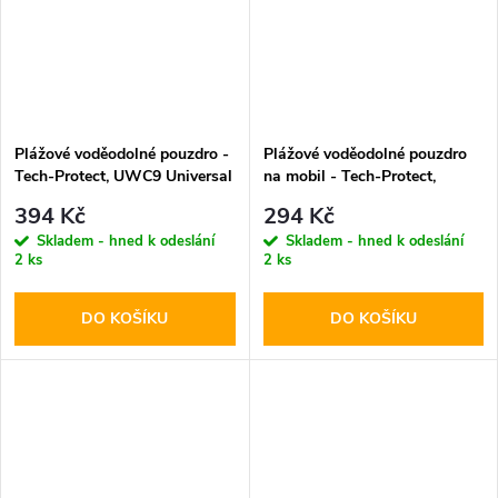
Plážové voděodolné pouzdro -
Plážové voděodolné pouzdro
Tech-Protect, UWC9 Universal
na mobil - Tech-Protect,
Orange
UWC7 Universal Pink
394 Kč
294 Kč
Skladem - hned k odeslání
Skladem - hned k odeslání
2 ks
2 ks
DO KOŠÍKU
DO KOŠÍKU