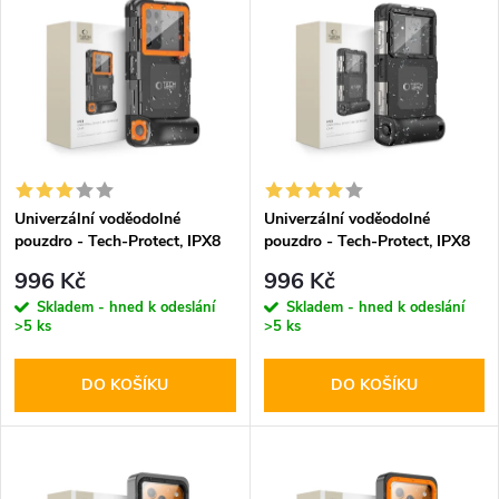
z
ý
Abecedně
e
p
n
i
í
s
p
Univerzální voděodolné
Univerzální voděodolné
pouzdro - Tech-Protect, IPX8
pouzdro - Tech-Protect, IPX8
p
Diving Waterproof Case
Diving Waterproof Case Black
r
996 Kč
996 Kč
Orange
r
Skladem - hned k odeslání
Skladem - hned k odeslání
>5 ks
>5 ks
o
o
DO KOŠÍKU
DO KOŠÍKU
d
d
u
u