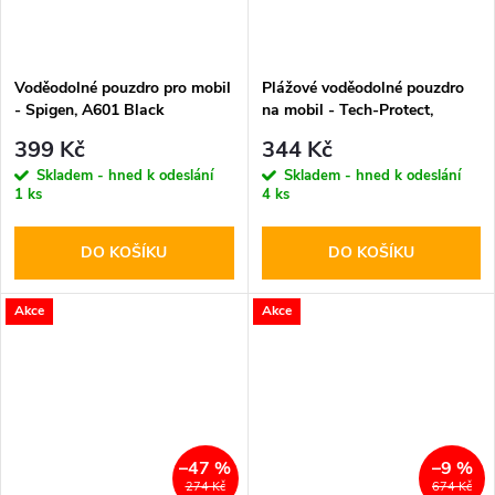
Voděodolné pouzdro pro mobil
Plážové voděodolné pouzdro
- Spigen, A601 Black
na mobil - Tech-Protect,
UWC7 Universal Floating
399 Kč
344 Kč
Skladem - hned k odeslání
Skladem - hned k odeslání
1 ks
4 ks
DO KOŠÍKU
DO KOŠÍKU
Akce
Akce
–47 %
–9 %
274 Kč
674 Kč