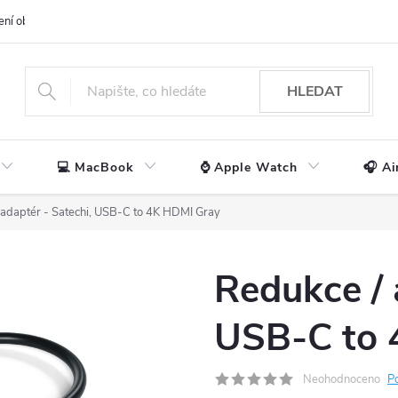
ení obchodu
📃 Obchodní podmínky
🔒 Ochrana os. údajů
📞 Ko
HLEDAT
💻 MacBook
⌚ Apple Watch
🎧 Ai
 adaptér - Satechi, USB-C to 4K HDMI Gray
Redukce / 
USB-C to 
Neohodnoceno
P