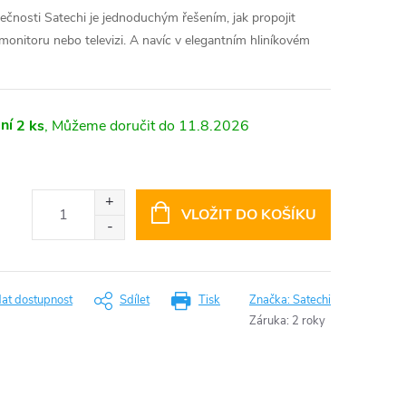
nosti Satechi je jednoduchým řešením, jak propojit
nitoru nebo televizi. A navíc v elegantním hliníkovém
ní
2 ks
11.8.2026
VLOŽIT DO KOŠÍKU
dat dostupnost
Sdílet
Tisk
Značka:
Satechi
Záruka
:
2 roky