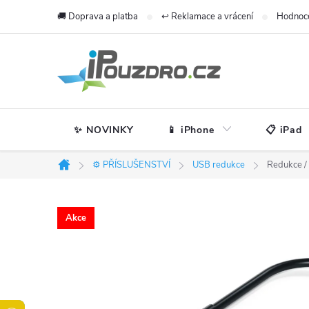
Přejít
🚚 Doprava a platba
↩️ Reklamace a vrácení
Hodnoc
na
obsah
✨ NOVINKY
📱 iPhone
📋 iPad
⚙️ PŘÍSLUŠENSTVÍ
USB redukce
Redukce /
Domů
Akce