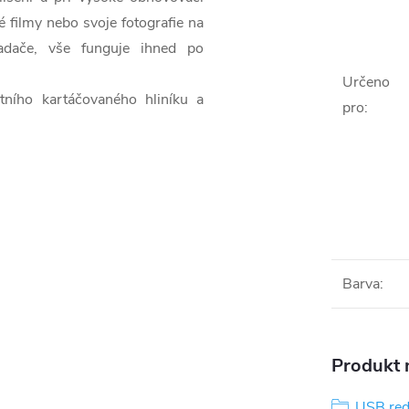
 filmy nebo svoje fotografie na
ladače, vše funguje ihned po
Určeno
ího kartáčovaného hliníku a
pro
:
Barva
:
Produkt n
USB re