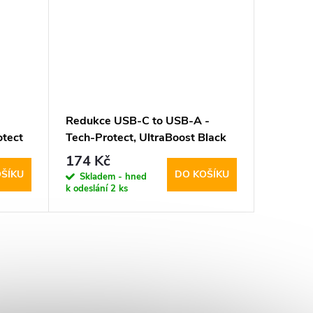
Redukce USB-C to USB-A -
Propojo
otect
Tech-Protect, UltraBoost Black
USB-C 
174 Kč
524 K
ŠÍKU
DO KOŠÍKU
Skladem - hned
Sklad
k odeslání
2 ks
k odeslán