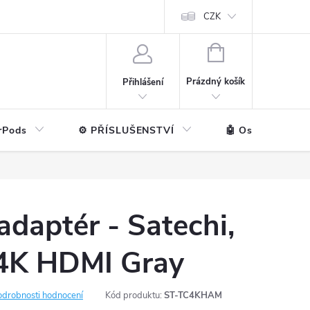
ntakt
💼 Pro firmy
CZK
NÁKUPNÍ
KOŠÍK
Prázdný košík
Přihlášení
rPods
⚙️ PŘÍSLUŠENSTVÍ
🤖 Ostatní značk
adaptér - Satechi,
4K HDMI Gray
odrobnosti hodnocení
Kód produktu:
ST-TC4KHAM