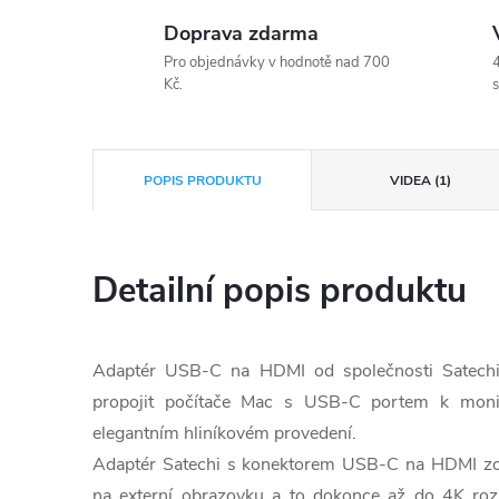
Doprava zdarma
Pro objednávky v hodnotě nad 700
4
Kč.
s
POPIS PRODUKTU
VIDEA (1)
Detailní popis produktu
Adaptér USB-C na HDMI od společnosti Satechi
propojit počítače Mac s USB-C portem k monit
elegantním hliníkovém provedení.
Adaptér Satechi s konektorem USB-C na HDMI zobr
na externí obrazovku a to dokonce až do 4K rozl