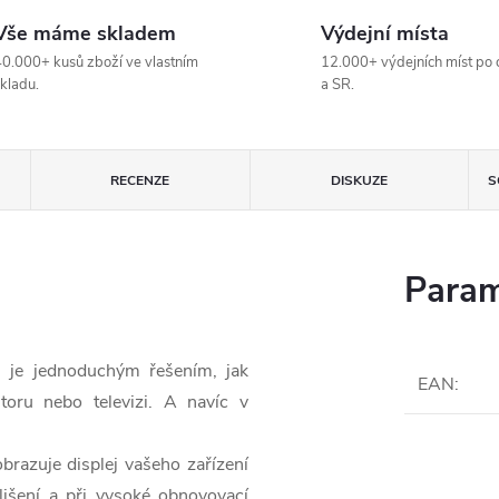
Vše máme skladem
Výdejní místa
0.000+ kusů zboží ve vlastním
12.000+ výdejních míst po 
kladu.
a SR.
RECENZE
DISKUZE
S
Param
 je jednoduchým řešením, jak
EAN
:
oru nebo televizi. A navíc v
azuje displej vašeho zařízení
išení a při vysoké obnovovací