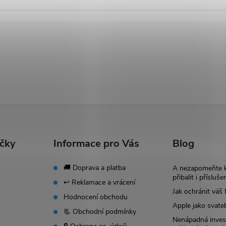
ačky
Informace pro Vás
Blog
🚚 Doprava a platba
A nezapomeňte 
přibalit i přísluše
↩️ Reklamace a vrácení
Jak ochránit vá
Hodnocení obchodu
Apple jako svate
📃 Obchodní podmínky
Nenápadná invest