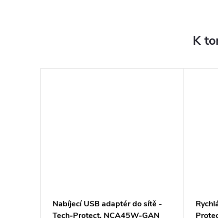
K to
sítě -
Nabíjecí USB adaptér do sítě -
Rychlá
Tech-Protect, NCA45W-GAN
Prot