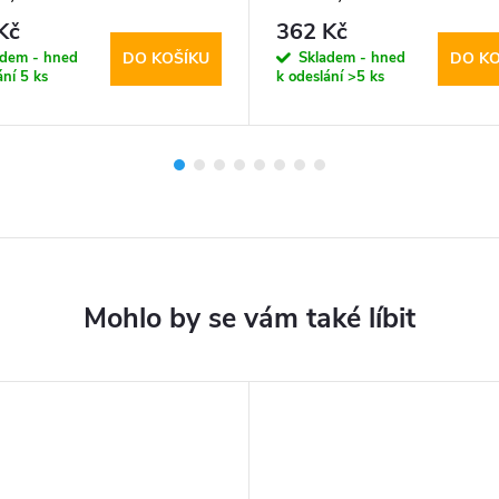
 kabel
Kč
362 Kč
adem - hned
Skladem - hned
DO KOŠÍKU
DO KO
ání
5 ks
k odeslání
>5 ks