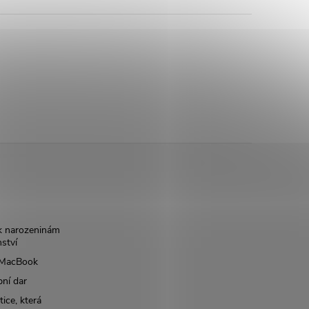
k narozeninám
nství
š MacBook
bní dar
ice, která