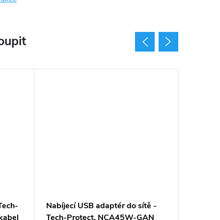
oupit
Tech-
Nabíjecí USB adaptér do sítě -
Nabíjecí
kabel
Tech-Protect, NCA45W-GAN
Tech-Pr