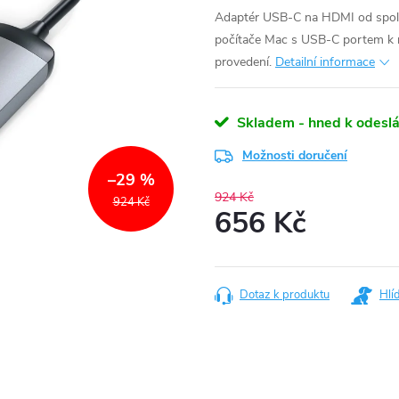
Adaptér USB-C na HDMI od společ
počítače Mac s USB-C portem k mo
provedení.
Detailní informace
Skladem - hned k odeslá
Možnosti doručení
–29 %
924 Kč
924 Kč
656 Kč
Měrná
cena:
Dotaz k produktu
Hlí