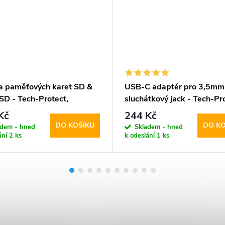
a paměťových karet SD &
USB-C adaptér pro 3,5mm
SD - Tech-Protect,
sluchátkový jack - Tech-Pr
Boost Black
Kč
244 Kč
DO KOŠÍKU
DO KO
adem - hned
Skladem - hned
ání
2 ks
k odeslání
1 ks