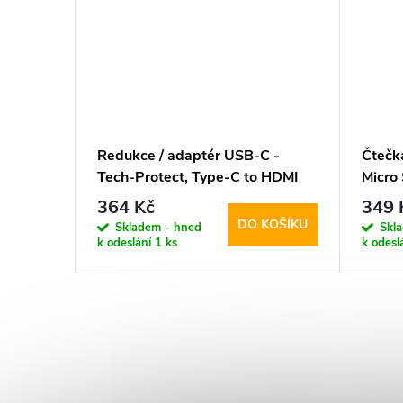
-
Redukce / adaptér USB-C -
Čtečk
C to
Tech-Protect, Type-C to HDMI
Micro 
Ultra
364 Kč
349 
KOŠÍKU
DO KOŠÍKU
Skladem - hned
Skl
k odeslání
1 ks
k odesl