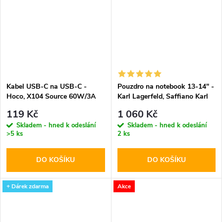
Kabel USB-C na USB-C -
Pouzdro na notebook 13-14" -
Hoco, X104 Source 60W/3A
Karl Lagerfeld, Saffiano Karl
200cm White
and Choupette NFT
119 Kč
1 060 Kč
Skladem - hned k odeslání
Skladem - hned k odeslání
>5 ks
2 ks
DO KOŠÍKU
DO KOŠÍKU
+ Dárek zdarma
Akce