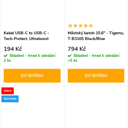
Kabel USB-C to USB-C -
Městský batoh 15.6'' - Tigernu,
Tech-Protect, Ultraboost
T-B3105 Black/Blue
PD60W/3A White 100cm
194 Kč
794 Kč
Skladem - hned k odeslání
Skladem - hned k odeslání
2 ks
>5 ks
DO KOŠÍKU
DO KOŠÍKU
Akce
Novinka