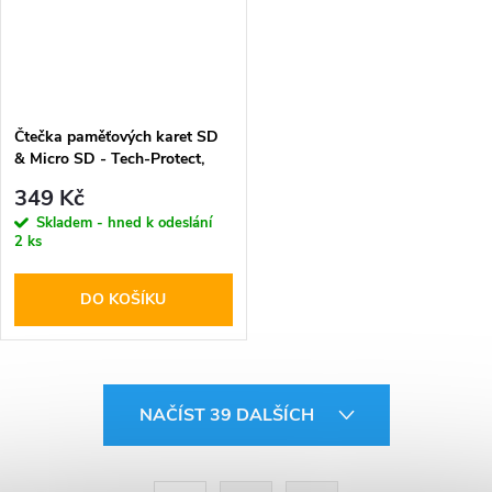
Čtečka paměťových karet SD
& Micro SD - Tech-Protect,
UltraBoost Black
349 Kč
Skladem - hned k odeslání
2 ks
DO KOŠÍKU
O
NAČÍST 39 DALŠÍCH
v