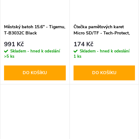
Městský batoh 15.6'' - Tigernu,
Čtečka paměťových karet
T-B3032C Black
Micro SD/TF - Tech-Protect,
UltraBoost Black
991 Kč
174 Kč
Skladem - hned k odeslání
Skladem - hned k odeslání
>5 ks
1 ks
DO KOŠÍKU
DO KOŠÍKU