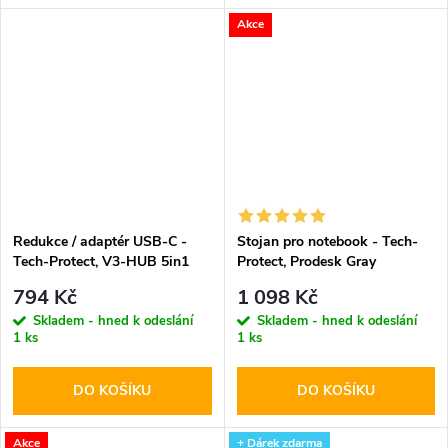
Akce
Redukce / adaptér USB-C -
Stojan pro notebook - Tech-
Tech-Protect, V3-HUB 5in1
Protect, Prodesk Gray
794 Kč
1 098 Kč
Skladem - hned k odeslání
Skladem - hned k odeslání
1 ks
1 ks
DO KOŠÍKU
DO KOŠÍKU
Akce
+ Dárek zdarma