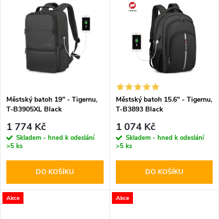
u
u
k
k
t
t
ů
ů
Městský batoh 19'' - Tigernu,
Městský batoh 15.6'' - Tigernu,
T-B3905XL Black
T-B3893 Black
1 774 Kč
1 074 Kč
Skladem - hned k odeslání
Skladem - hned k odeslání
>5 ks
>5 ks
DO KOŠÍKU
DO KOŠÍKU
Akce
Akce