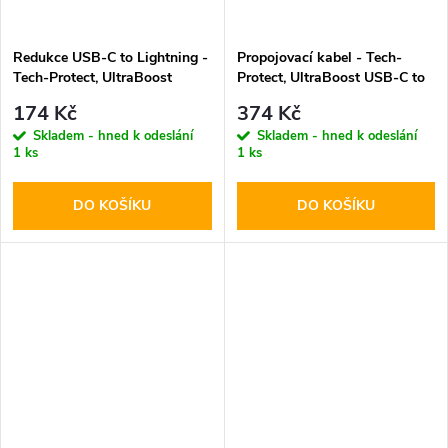
Redukce USB-C to Lightning -
Propojovací kabel - Tech-
Tech-Protect, UltraBoost
Protect, UltraBoost USB-C to
Black
HDMI
174 Kč
374 Kč
Skladem - hned k odeslání
Skladem - hned k odeslání
1 ks
1 ks
DO KOŠÍKU
DO KOŠÍKU