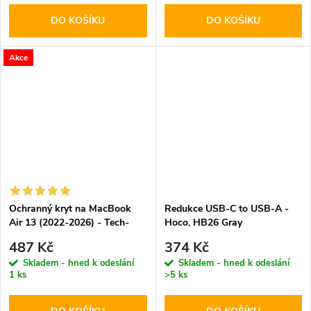
DO KOŠÍKU
DO KOŠÍKU
Akce
Ochranný kryt na MacBook
Redukce USB-C to USB-A -
Air 13 (2022-2026) - Tech-
Hoco, HB26 Gray
Protect, SmartShell Matte
487 Kč
374 Kč
Black
Skladem - hned k odeslání
Skladem - hned k odeslání
1 ks
>5 ks