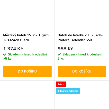
Městský batoh 15.6'' - Tigernu,
Batoh do letadla 20L - Tech-
T-B3242A Black
Protect, Defender S50
40x20x25 (RYANAIR &
1 374 Kč
988 Kč
WIZZAIR) Black
Skladem - hned k odeslání
Skladem - hned k odeslání
>5 ks
5 ks
DO KOŠÍKU
DO KOŠÍKU
Akce
+ Dárek zdarma