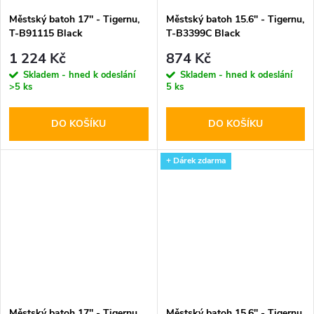
Městský batoh 17'' - Tigernu,
Městský batoh 15.6'' - Tigernu,
T-B91115 Black
T-B3399C Black
1 224 Kč
874 Kč
Skladem - hned k odeslání
Skladem - hned k odeslání
>5 ks
5 ks
DO KOŠÍKU
DO KOŠÍKU
+ Dárek zdarma
Městský batoh 17'' - Tigernu,
Městský batoh 15.6'' - Tigernu,