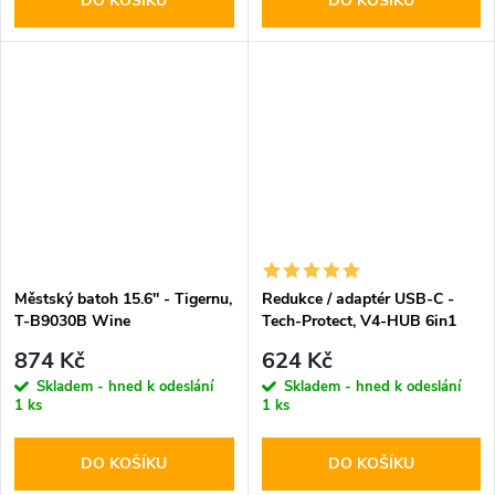
DO KOŠÍKU
DO KOŠÍKU
Městský batoh 15.6'' - Tigernu,
Redukce / adaptér USB-C -
T-B9030B Wine
Tech-Protect, V4-HUB 6in1
874 Kč
624 Kč
Skladem - hned k odeslání
Skladem - hned k odeslání
1 ks
1 ks
DO KOŠÍKU
DO KOŠÍKU