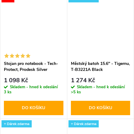
Stojan pro notebook - Tech-
Městský batoh 15.6'' - Tigernu,
Protect, Prodesk Silver
T-B3221A Black
1 098 Kč
1 274 Kč
Skladem - hned k odeslání
Skladem - hned k odeslání
3 ks
>5 ks
DO KOŠÍKU
DO KOŠÍKU
+ Dárek zdarma
+ Dárek zdarma