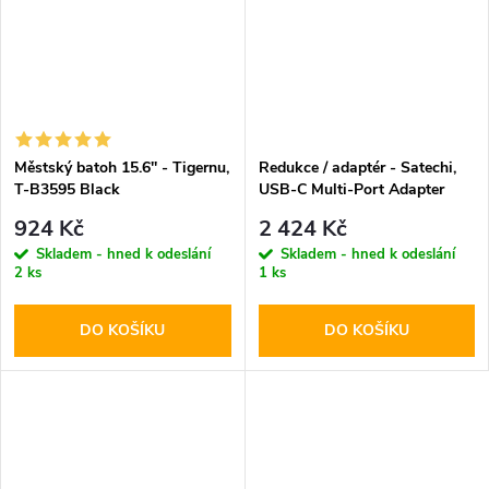
Městský batoh 15.6'' - Tigernu,
Redukce / adaptér - Satechi,
T-B3595 Black
USB-C Multi-Port Adapter
Silver
924 Kč
2 424 Kč
Skladem - hned k odeslání
Skladem - hned k odeslání
2 ks
1 ks
DO KOŠÍKU
DO KOŠÍKU