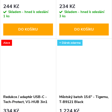
Protect
PD60W/3A Black 100cm
244 Kč
234 Kč
Skladem - hned k odeslání
Skladem - hned k odeslání
1 ks
3 ks
DO KOŠÍKU
DO KOŠÍKU
Akce
+ Dárek zdarma
Redukce / adaptér USB-C -
Městský batoh 15.6'' - Tigernu,
Tech-Protect, V1-HUB 3in1
T-B9121 Black
334 Kč
1 224 Kč