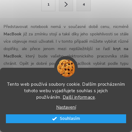
l
S
1
4
t
á
r
d
á
Představovat notebook nemá v současné době cenu, nicméně
a
n
MacBook
již za zmínku stojí a také díky jeho spolehlivosti se stále
k
více objevuje mezi uživateli. I v tomto případě můžete vybírat různé
c
o
doplňky, ale přece jenom mezi nejdůležitější se řadí
kryt na
í
MacBook
, který bude vašeho elektronického pracovníka stále
v
chránit. Opět je dobré pouzdro na MacBook vybírat podle typu
á
p
přenosného počítače, který vlastníte a není problém tak vyřešit
n
zabezpečení na cesty.
r
í
Tento web používá soubory cookie. Dalším procházením
tohoto webu vyjadřujete souhlas s jejich
v
používáním.
Další informace
.
k
Doprava zdarma
Nastavení
Pro objednávky v hodnotě nad 700 Kč.
y
Souhlasím
Vše máme skladem
v
40.000+ kusů zboží ve vlastním skladu.