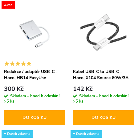
V
Akce
Nejdražší
z
ý
Abecedně
e
p
n
i
í
s
p
Redukce / adaptér USB-C -
Kabel USB-C to USB-C -
Hoco, HB14 EasyUse
Hoco, X104 Source 60W/3A
p
200cm Black
r
300 Kč
142 Kč
r
Skladem - hned k odeslání
Skladem - hned k odeslání
>5 ks
>5 ks
o
o
DO KOŠÍKU
DO KOŠÍKU
d
d
+ Dárek zdarma
+ Dárek zdarma