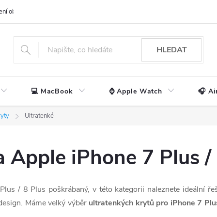
ení obchodu
📃 Obchodní podmínky
🔒 Ochrana os. údajů
📞 Ko
HLEDAT
💻 MacBook
⌚ Apple Watch
🎧 Ai
ryty
Ultratenké
a Apple iPhone 7 Plus /
us / 8 Plus poškrábaný, v této kategorii naleznete ideální ře
 design. Máme velký výběr
ultratenkých krytů pro iPhone 7 Plus