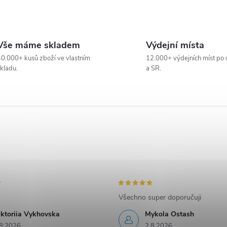
Vše máme skladem
Výdejní místa
0.000+ kusů zboží ve vlastním
12.000+ výdejních míst po 
kladu.
a SR.
Všechno super doporučuji
iktoriia Vykhovska
Mykola Ostash
8.2026
2.8.2026