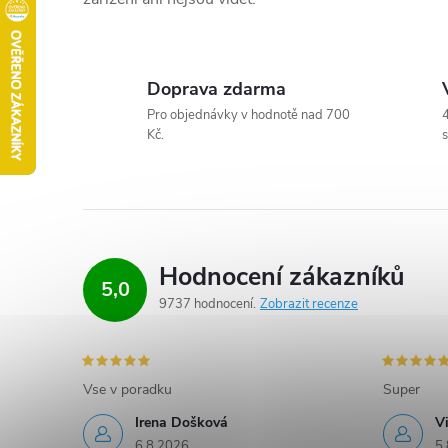
Doprava zdarma
Pro objednávky v hodnotě nad 700
4
Kč.
s
Hodnocení zákazníků
5,0
9737 hodnocení
Zobrazit recenze
Vse v poradku
Super
Irena Došková
V
6.8.2026
5.