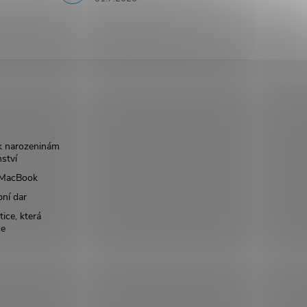
k narozeninám
nství
š MacBook
bní dar
ice, která
ce