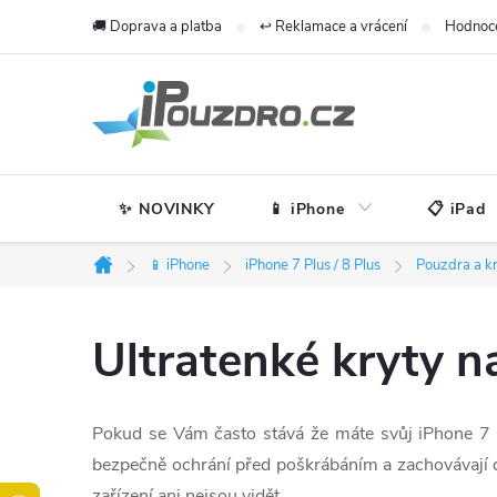
Přejít
🚚 Doprava a platba
↩️ Reklamace a vrácení
Hodnoc
na
obsah
✨ NOVINKY
📱 iPhone
📋 iPad
📱 iPhone
iPhone 7 Plus / 8 Plus
Pouzdra a k
Domů
Ultratenké kryty n
Pokud se Vám často stává že máte svůj iPhone 7 Pl
bezpečně ochrání před poškrábáním a zachovávají
zařízení ani nejsou vidět.