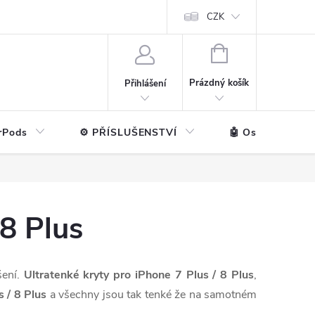
ntakt
💼 Pro firmy
CZK
NÁKUPNÍ
KOŠÍK
Prázdný košík
Přihlášení
rPods
⚙️ PŘÍSLUŠENSTVÍ
🤖 Ostatní značk
 8 Plus
šení.
Ultratenké kryty pro iPhone 7 Plus / 8 Plus
,
 / 8 Plus
a všechny jsou tak tenké že na samotném