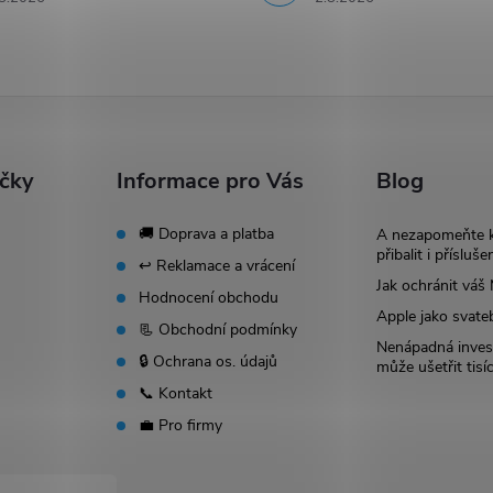
ačky
Informace pro Vás
Blog
🚚 Doprava a platba
A nezapomeňte 
přibalit i přísluše
↩️ Reklamace a vrácení
Jak ochránit vá
Hodnocení obchodu
Apple jako svate
📃 Obchodní podmínky
Nenápadná invest
🔒 Ochrana os. údajů
může ušetřit tisí
📞 Kontakt
💼 Pro firmy