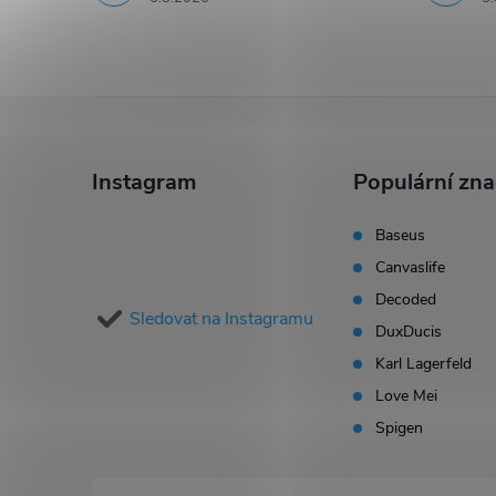
Z
á
Instagram
Populární zn
p
Baseus
Canvaslife
a
Decoded
Sledovat na Instagramu
t
DuxDucis
Karl Lagerfeld
í
Love Mei
Spigen