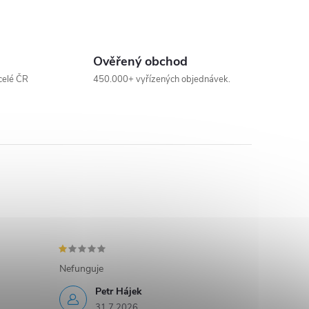
Ověřený obchod
celé ČR
450.000+ vyřízených objednávek.
Nefunguje
Petr Hájek
31.7.2026