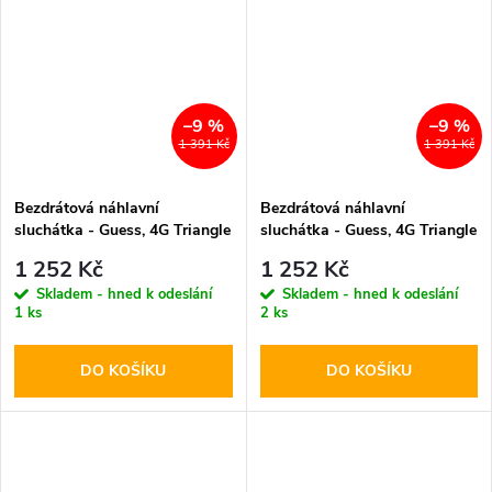
–9 %
–9 %
1 391 Kč
1 391 Kč
Bezdrátová náhlavní
Bezdrátová náhlavní
sluchátka - Guess, 4G Triangle
sluchátka - Guess, 4G Triangle
Logo ENC Black
Logo ENC Brown
1 252 Kč
1 252 Kč
Skladem - hned k odeslání
Skladem - hned k odeslání
1 ks
2 ks
DO KOŠÍKU
DO KOŠÍKU