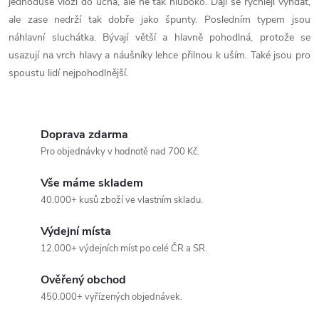
s
jednoduše vloží do ucha, ale ne tak hluboko. Dají se rychleji vyndat,
ale zase nedrží tak dobře jako špunty. Posledním typem jsou
u
náhlavní sluchátka. Bývají větší a hlavně pohodlná, protože se
usazují na vrch hlavy a náušníky lehce přilnou k uším. Také jsou pro
spoustu lidí nejpohodlnější.
Doprava zdarma
Pro objednávky v hodnotě nad 700 Kč.
Vše máme skladem
40.000+ kusů zboží ve vlastním skladu.
Výdejní místa
12.000+ výdejních míst po celé ČR a SR.
Ověřený obchod
450.000+ vyřízených objednávek.