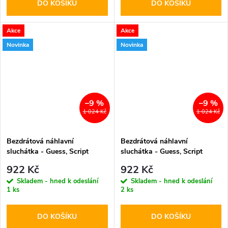
DO KOŠÍKU
DO KOŠÍKU
Akce
Akce
Novinka
Novinka
–9 %
–9 %
1 024 Kč
1 024 Kč
Bezdrátová náhlavní
Bezdrátová náhlavní
sluchátka - Guess, Script
sluchátka - Guess, Script
Metal Logo ENC Black
Metal Logo ENC Orange
922 Kč
922 Kč
Skladem - hned k odeslání
Skladem - hned k odeslání
1 ks
2 ks
DO KOŠÍKU
DO KOŠÍKU