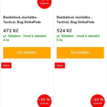
524 Kč
Bezdrátová sluchátka -
Bezdrátová sluchátka -
Tactical, Bug StrikePods
Tactical, Bug StrikePods
Arctic
CrudeOil
472 Kč
524 Kč
Skladem - hned k odeslání
Skladem - hned k odeslání
4 ks
5 ks
DO KOŠÍKU
DO KOŠÍKU
Akce
Akce
–10 %
–10 %
524 Kč
524 Kč