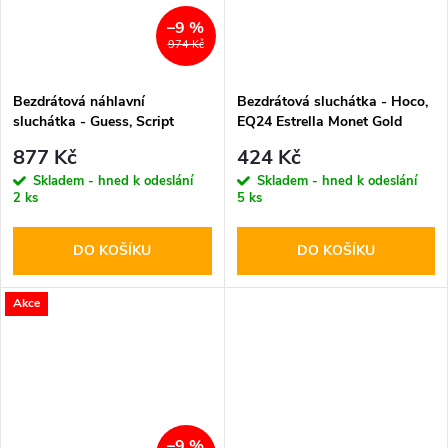
–9 %
974 Kč
Bezdrátová náhlavní
Bezdrátová sluchátka - Hoco,
sluchátka - Guess, Script
EQ24 Estrella Monet Gold
Metal Logo Black
877 Kč
424 Kč
Skladem - hned k odeslání
Skladem - hned k odeslání
2 ks
5 ks
DO KOŠÍKU
DO KOŠÍKU
Akce
–9 %