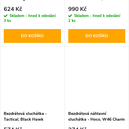
Triangle Logo Black
624 Kč
990 Kč
Skladem - hned k odeslání
Skladem - hned k odeslání
3 ks
2 ks
DO KOŠÍKU
DO KOŠÍKU
Bezdrátová sluchátka -
Bezdrátová náhlavní
Tactical, Black Hawk
sluchátka - Hoco, W46 Charm
StrikePods
Black