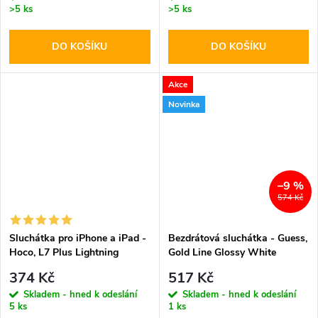
>5 ks
>5 ks
DO KOŠÍKU
DO KOŠÍKU
Akce
Novinka
–9 %
574 Kč
Sluchátka pro iPhone a iPad -
Bezdrátová sluchátka - Guess,
Hoco, L7 Plus Lightning
Gold Line Glossy White
374 Kč
517 Kč
Skladem - hned k odeslání
Skladem - hned k odeslání
5 ks
1 ks