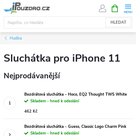
Přejít
NÁKUPNÍ
KOŠÍK
na
obsah
HLEDAT
Hudba
Sluchátka pro iPhone 11
Nejprodávanější
Bezdrátová sluchátka - Hoco, EQ2 Thought TWS White
Skladem - hned k odeslání
462 Kč
Bezdrátová sluchátka - Guess, Classic Logo Charm Pink
Skladem - hned k odeslání