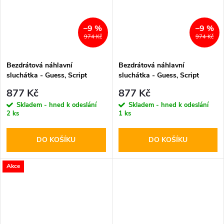
–9 %
–9 %
974 Kč
974 Kč
Bezdrátová náhlavní
Bezdrátová náhlavní
sluchátka - Guess, Script
sluchátka - Guess, Script
Metal Logo Brown
Metal Logo Pink
877 Kč
877 Kč
Skladem - hned k odeslání
Skladem - hned k odeslání
2 ks
1 ks
DO KOŠÍKU
DO KOŠÍKU
Akce