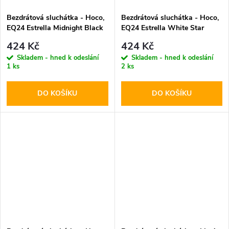
Bezdrátová sluchátka - Hoco,
Bezdrátová sluchátka - Hoco,
EQ24 Estrella Midnight Black
EQ24 Estrella White Star
424 Kč
424 Kč
Skladem - hned k odeslání
Skladem - hned k odeslání
1 ks
2 ks
DO KOŠÍKU
DO KOŠÍKU