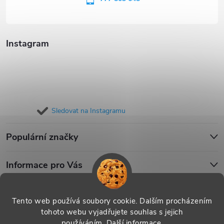
í
Instagram
Sledovat na Instagramu
Populární značky
Informace pro Vás
Blog
Tento web používá soubory cookie. Dalším procházením
tohoto webu vyjadřujete souhlas s jejich
používáním.
Další informace
.