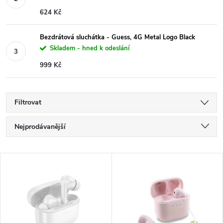
624 Kč
Bezdrátová sluchátka - Guess, 4G Metal Logo Black
Skladem - hned k odeslání
999 Kč
Filtrovat
Ř
Nejprodávanější
a
Nejlevnější
V
Nejdražší
z
ý
Abecedně
e
p