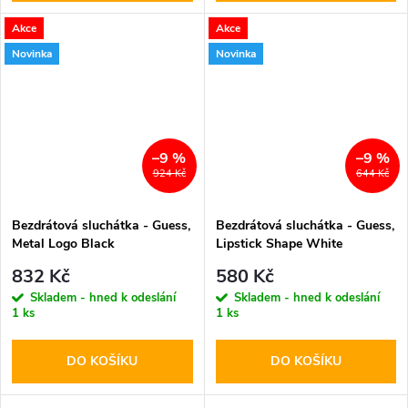
Akce
Akce
Novinka
Novinka
–9 %
–9 %
924 Kč
644 Kč
Bezdrátová sluchátka - Guess,
Bezdrátová sluchátka - Guess,
Metal Logo Black
Lipstick Shape White
832 Kč
580 Kč
Skladem - hned k odeslání
Skladem - hned k odeslání
1 ks
1 ks
DO KOŠÍKU
DO KOŠÍKU