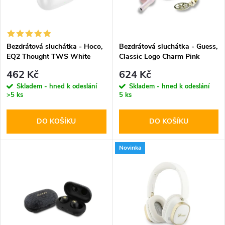
n
i
í
s
p
Bezdrátová sluchátka - Hoco,
Bezdrátová sluchátka - Guess,
EQ2 Thought TWS White
Classic Logo Charm Pink
p
r
462 Kč
624 Kč
r
Skladem - hned k odeslání
Skladem - hned k odeslání
>5 ks
5 ks
o
o
DO KOŠÍKU
DO KOŠÍKU
d
d
u
Novinka
u
k
k
t
t