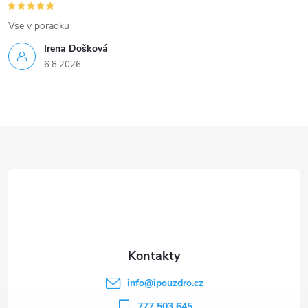
Vse v poradku
Irena Došková
6.8.2026
Z
á
p
a
t
info
@
ipouzdro.cz
777 503 645