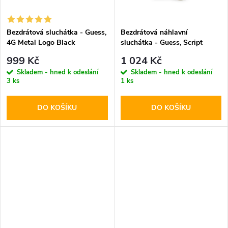
ů
ů
Bezdrátová sluchátka - Guess,
Bezdrátová náhlavní
4G Metal Logo Black
sluchátka - Guess, Script
Metal Logo ENC White
999 Kč
1 024 Kč
Skladem - hned k odeslání
Skladem - hned k odeslání
3 ks
1 ks
DO KOŠÍKU
DO KOŠÍKU