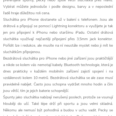
k
preferujete špunty, pecky nebo spíše větší sluchátka přes hlavu.
c
o
Vybírat můžete jednoduše i podle designu, barvy a v neposlední
í
řadě hraje důležitou roli cena.
v
Sluchátka pro iPhone dostanete už v balení s telefonem. Jsou ale
á
p
drátová a připojují se pomocí Lightning konektoru a využijete je tak
n
jen pro připojení k iPhonu nebo staršímu iPadu. Ostatní drátová
r
í
sluchátka využívají nejčastěji připojení přes 3,5mm jack konektor.
v
Pořídit lze i redukce, ale musíte na ní neustále myslet nebo ji mít ke
sluchátkům připojenou.
k
Bezdrátová sluchátka pro iPhone nebo jiné zařízení jsou praktičtější
y
a nikde se kolem vás nemotají kabely. Bluetooth technologie, která je
dnes prakticky v každém mobilním zařízení zajistí spojení i na
v
vzdálenosti kolem 10 metrů. Bezdrátová sluchátka se ale zase musí
pravidelně nabíjet. Často jsou schopna vydržet mnoho hodin a čím
ý
jsou větší, tím je jejich baterie schopnější.
p
Špunty jako sluchátka nabízejí nerušený poslech, protože se vsunují
hlouběji do uší. Také lépe drží při sportu a jsou velmi skladná.
i
Někomu ale nemusí být pohodlná a budou v uchu vadit. Pecky se