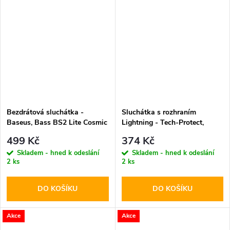
Bezdrátová sluchátka -
Sluchátka s rozhraním
Baseus, Bass BS2 Lite Cosmic
Lightning - Tech-Protect,
Black
UltraBoost Lightning Core G2
499 Kč
374 Kč
White
Skladem - hned k odeslání
Skladem - hned k odeslání
2 ks
2 ks
DO KOŠÍKU
DO KOŠÍKU
Akce
Akce