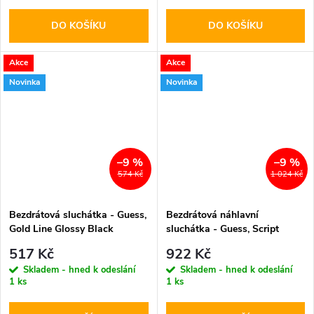
DO KOŠÍKU
DO KOŠÍKU
Akce
Akce
Novinka
Novinka
–9 %
–9 %
574 Kč
1 024 Kč
Bezdrátová sluchátka - Guess,
Bezdrátová náhlavní
Gold Line Glossy Black
sluchátka - Guess, Script
Metal Logo ENC Pink
517 Kč
922 Kč
Skladem - hned k odeslání
Skladem - hned k odeslání
1 ks
1 ks