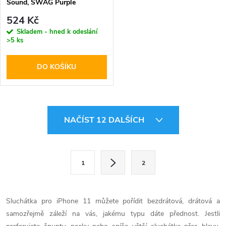
Sound, SWAG Purple
524 Kč
Skladem - hned k odeslání
>5 ks
DO KOŠÍKU
O
NAČÍST 12 DALŠÍCH
v
l
S
1
2
t
á
r
d
á
Sluchátka pro iPhone 11 můžete pořídit bezdrátová, drátová a
a
n
samozřejmě záleží na vás, jakému typu dáte přednost. Jestli