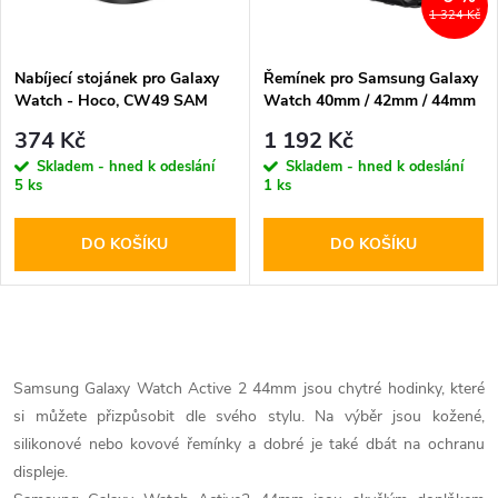
i
1 324 Kč
í
s
p
Nabíjecí stojánek pro Galaxy
Řemínek pro Samsung Galaxy
Watch - Hoco, CW49 SAM
Watch 40mm / 42mm / 44mm
p
/ 46mm / Active 2 44mm -
r
374 Kč
1 192 Kč
Spigen, Rugged Band Black
r
Skladem - hned k odeslání
Skladem - hned k odeslání
5 ks
1 ks
o
o
DO KOŠÍKU
DO KOŠÍKU
d
d
u
u
O
k
k
v
Samsung Galaxy Watch Active 2 44mm jsou chytré hodinky, které
t
si můžete přizpůsobit dle svého stylu. Na výběr jsou kožené,
l
t
silikonové nebo kovové řemínky a dobré je také dbát na ochranu
ů
á
displeje.