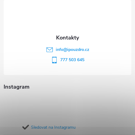
á
p
a
t
info
@
ipouzdro.cz
í
777 503 645
Instagram
Sledovat na Instagramu