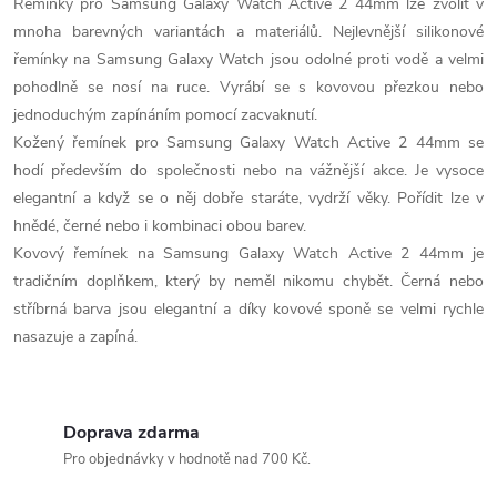
Řemínky pro Samsung Galaxy Watch Active 2 44mm lze zvolit v
p
mnoha barevných variantách a materiálů. Nejlevnější silikonové
i
řemínky na Samsung Galaxy Watch jsou odolné proti vodě a velmi
pohodlně se nosí na ruce. Vyrábí se s kovovou přezkou nebo
s
jednoduchým zapínáním pomocí zacvaknutí.
u
Kožený řemínek pro Samsung Galaxy Watch Active 2 44mm se
hodí především do společnosti nebo na vážnější akce. Je vysoce
elegantní a když se o něj dobře staráte, vydrží věky. Pořídit lze v
hnědé, černé nebo i kombinaci obou barev.
Kovový řemínek na Samsung Galaxy Watch Active 2 44mm je
tradičním doplňkem, který by neměl nikomu chybět. Černá nebo
stříbrná barva jsou elegantní a díky kovové sponě se velmi rychle
nasazuje a zapíná.
Doprava zdarma
Pro objednávky v hodnotě nad 700 Kč.