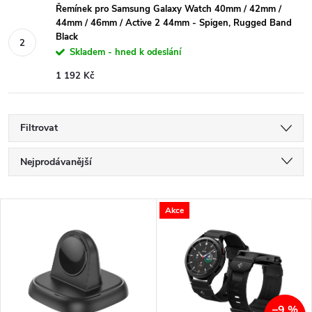
Řemínek pro Samsung Galaxy Watch 40mm / 42mm /
44mm / 46mm / Active 2 44mm - Spigen, Rugged Band
Black
Skladem - hned k odeslání
1 192 Kč
Filtrovat
Ř
Nejprodávanější
a
Nejlevnější
V
Akce
Nejdražší
z
ý
Abecedně
e
p
n
–9 %