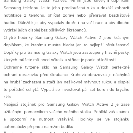
ů
Samsung Galaxy Watch Active2 44mm jsou skvělým doplňkem
d
Samsung telefonu. Je to jeho prodloužená ruka a dokáží zobrazit
notifikace z telefonu, ohlídat zdraví nebo přehrávat bezdrátově
a
hudbu. Důležité je, aby vypadaly dobře i na vaší ruce a aby dlouho
c
vydržel jejich displej bez ošklivých škrábanců.
Chytré hodinky Samsung Galaxy Watch Active 2 jsou krásným
í
doplňkem, ke kterému musíte hledat jen to nejlepší příslušenství.
p
Doplňky pro Samsung Galaxy Watch jsou zastoupeny hlavně pásky,
kterých můžete mít hned několik a střídat je podle příležitosti.
r
Ochranné tvrzené sklo na Samsung Galaxy Watch perfektně
ochrání obrazovku před škrábanci. Kruhová obrazovka je náchylná
v
na hrubší zacházení a stačí jen nešikovně mávnout rukou a displej
k
to pořádně schytá. Vyplatí se investovat pár set korun do krycího
skla.
y
Nabíjecí stojánek pro Samsung Galaxy Watch Active 2 je zase
v
užitečným pomocníkem vašeho nočního stolku. Pohlídá váš spánek
a upozorní na nutnost vstávání. Hodinky se ve stojánku
ý
automaticky přepnou na režim budíku.