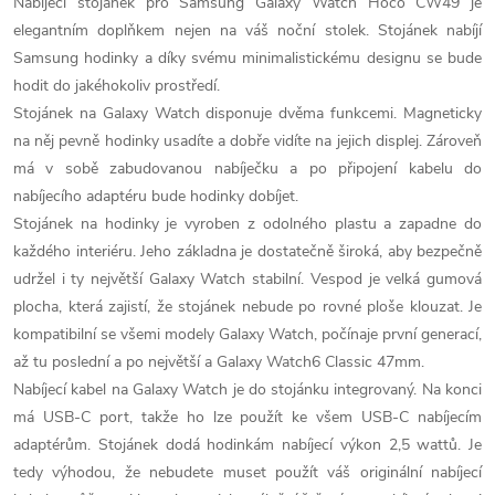
Nabíjecí stojánek pro Samsung Galaxy Watch Hoco CW49 je
elegantním doplňkem nejen na váš noční stolek. Stojánek nabíjí
Samsung hodinky a díky svému minimalistickému designu se bude
hodit do jakéhokoliv prostředí.
Stojánek na Galaxy Watch disponuje dvěma funkcemi. Magneticky
na něj pevně hodinky usadíte a dobře vidíte na jejich displej. Zároveň
má v sobě zabudovanou nabíječku a po připojení kabelu do
nabíjecího adaptéru bude hodinky dobíjet.
Stojánek na hodinky je vyroben z odolného plastu a zapadne do
každého interiéru. Jeho základna je dostatečně široká, aby bezpečně
udržel i ty největší Galaxy Watch stabilní. Vespod je velká gumová
plocha, která zajistí, že stojánek nebude po rovné ploše klouzat. Je
kompatibilní se všemi modely Galaxy Watch, počínaje první generací,
až tu poslední a po největší a Galaxy Watch6 Classic 47mm.
Nabíjecí kabel na Galaxy Watch je do stojánku integrovaný. Na konci
má USB-C port, takže ho lze použít ke všem USB-C nabíjecím
adaptérům. Stojánek dodá hodinkám nabíjecí výkon 2,5 wattů. Je
tedy výhodou, že nebudete muset použít váš originální nabíjecí