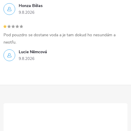
Honza Bělas
9.8.2026
Pod pouzdro se dostane voda a je tam dokud ho nesundám a
neotřu.
Lucie Nĕmcová
9.8.2026
Z
á
p