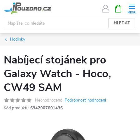
Přejít
NÁKUPNÍ
KOŠÍK
na
obsah
HLEDAT
Hodinky
Nabíjecí stojánek pro
Galaxy Watch - Hoco,
CW49 SAM
Neohodnoceno
Podrobnosti hodnocení
Kód produktu:
6942007601436