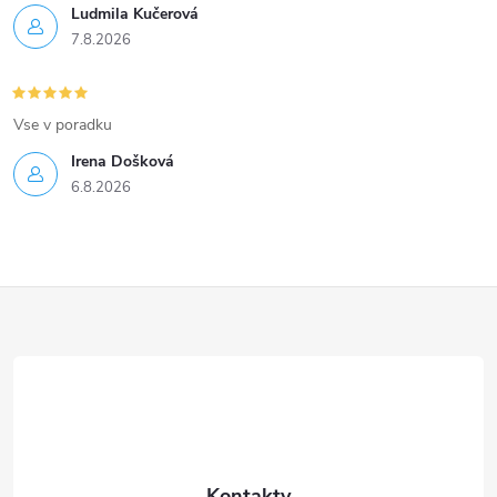
Ludmila Kučerová
7.8.2026
Vse v poradku
Irena Došková
6.8.2026
Z
á
p
a