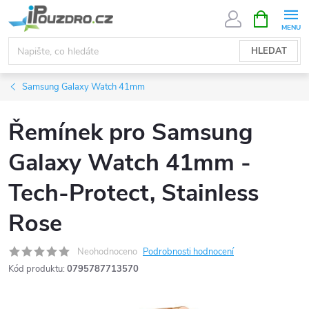
Přejít
NÁKUPNÍ
KOŠÍK
na
obsah
HLEDAT
Samsung Galaxy Watch 41mm
Řemínek pro Samsung
Galaxy Watch 41mm -
Tech-Protect, Stainless
Rose
Neohodnoceno
Podrobnosti hodnocení
Kód produktu:
0795787713570