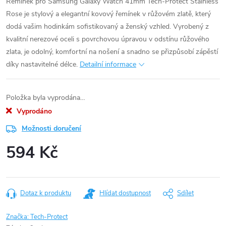
Řemínek pro Samsung Galaxy Watch 41mm Tech-Protect Stainless
Rose je stylový a elegantní kovový řemínek v růžovém zlatě, který
dodá vašim hodinkám sofistikovaný a ženský vzhled. Vyrobený z
kvalitní nerezové oceli s povrchovou úpravou v odstínu růžového
zlata, je odolný, komfortní na nošení a snadno se přizpůsobí zápěstí
díky nastavitelné délce.
Detailní informace
Položka byla vyprodána…
Vyprodáno
Možnosti doručení
594 Kč
Měrná
cena:
Dotaz k produktu
Hlídat dostupnost
Sdílet
Značka:
Tech-Protect