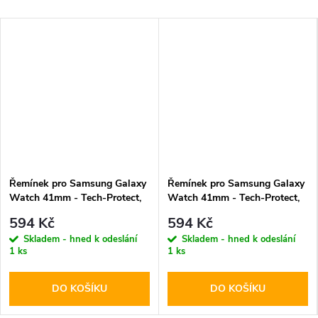
Řemínek pro Samsung Galaxy
Řemínek pro Samsung Galaxy
Watch 41mm - Tech-Protect,
Watch 41mm - Tech-Protect,
Stainless Black
Stainless Silver
594 Kč
594 Kč
Skladem - hned k odeslání
Skladem - hned k odeslání
1 ks
1 ks
DO KOŠÍKU
DO KOŠÍKU