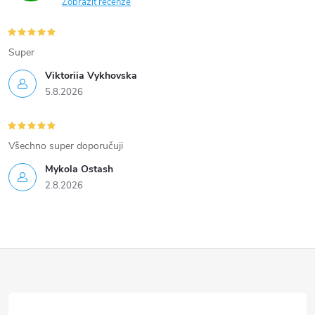
Zobrazit recenze
i
s
Super
u
Viktoriia Vykhovska
5.8.2026
Všechno super doporučuji
Mykola Ostash
2.8.2026
Z
á