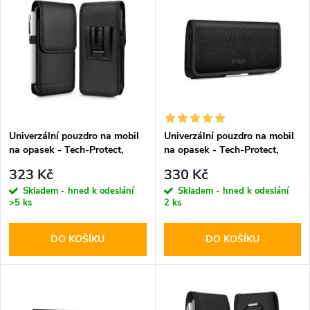
z
ý
Abecedně
e
p
n
i
í
s
p
Univerzální pouzdro na mobil
Univerzální pouzdro na mobil
na opasek - Tech-Protect,
na opasek - Tech-Protect,
p
SM75 5.8-6.8" Black
SM90 5.8-6.8" Black
r
323 Kč
330 Kč
r
Skladem - hned k odeslání
Skladem - hned k odeslání
>5 ks
2 ks
o
o
DO KOŠÍKU
DO KOŠÍKU
d
d
u
u