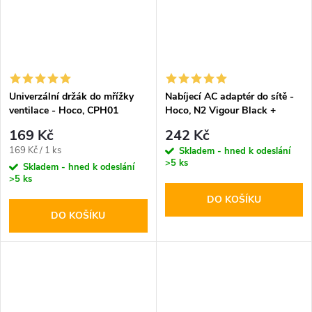
Univerzální držák do mřížky
Nabíjecí AC adaptér do sítě -
ventilace - Hoco, CPH01
Hoco, N2 Vigour Black +
Mobile
MICRO-USB kabel
169 Kč
242 Kč
Měrná
169 Kč / 1 ks
Skladem - hned k odeslání
>5 ks
cena:
Skladem - hned k odeslání
>5 ks
DO KOŠÍKU
DO KOŠÍKU