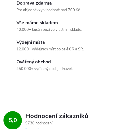
d
Doprava zdarma
a
Pro objednávky v hodnotě nad 700 Kč.
c
Vše máme skladem
40.000+ kusů zboží ve vlastním skladu.
í
Výdejní místa
p
12.000+ výdejních míst po celé ČR a SR.
r
Ověřený obchod
v
450.000+ vyřízených objednávek.
k
y
v
ý
Hodnocení zákazníků
5,0
9736 hodnocení
p