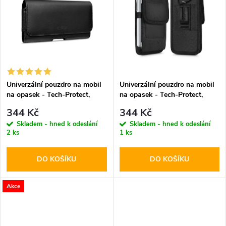
k
k
t
t
ů
ů
Univerzální pouzdro na mobil
Univerzální pouzdro na mobil
na opasek - Tech-Protect,
na opasek - Tech-Protect,
SM80 5.8-6.8" Black
SM85 5.8-6.8" Black
344 Kč
344 Kč
Skladem - hned k odeslání
Skladem - hned k odeslání
2 ks
1 ks
DO KOŠÍKU
DO KOŠÍKU
Akce