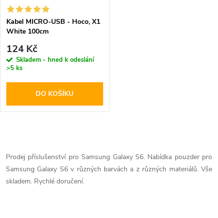
Kabel MICRO-USB - Hoco, X1
White 100cm
124 Kč
Skladem - hned k odeslání
>5 ks
DO KOŠÍKU
O
v
Prodej příslušenství pro Samsung Galaxy S6. Nabídka pouzder pro
Samsung Galaxy S6 v různých barvách a z různých materiálů. Vše
l
skladem. Rychlé doručení.
á