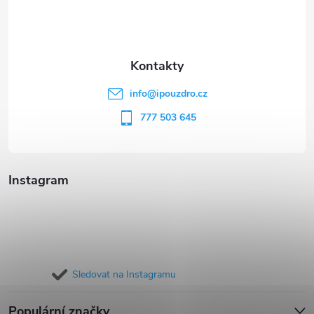
p
a
t
info
@
ipouzdro.cz
í
777 503 645
Instagram
Sledovat na Instagramu
Populární značky