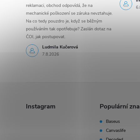
I
reklamaci, obchod odpovídá, že na
6.
mechanické poškození se záruka nevztahuje.
Na co tedy pouzdro je, když se běžným
používáním tak opotřebuje? Zaslán dotaz na
ČOI, jak postupovat.
Ludmila Kučerová
7.8.2026
Z
á
Instagram
Populární zn
p
Baseus
Canvaslife
a
Decoded