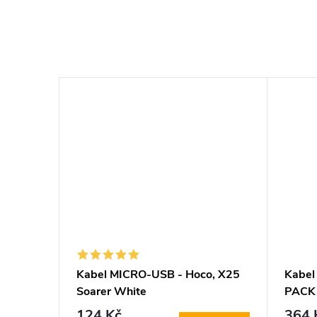
a, 3-
Kabel MICRO-USB - Hoco, X25
Kabel
Soarer White
PACK
lack
(200
124 Kč
364 