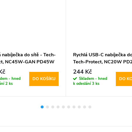
 nabíječka do sítě - Tech-
Rychlá USB-C nabíječka do 
ect, NC45W-GAN PD45W
Tech-Protect, NC20W P
White
Kč
244 Kč
adem - hned
Skladem - hned
DO KOŠÍKU
DO KO
ání
2 ks
k odeslání
3 ks