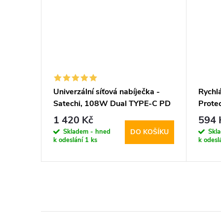
o sítě -
Univerzální síťová nabíječka -
Rychlá
Satechi, 108W Dual TYPE-C PD
Prot
Black
1 420 Kč
594 
Skladem - hned
Skl
KOŠÍKU
DO KOŠÍKU
k odeslání
1 ks
k odesl