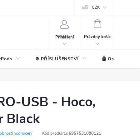
ntakt
💼 Pro firmy
CZK
NÁKUPNÍ
KOŠÍK
Prázdný košík
Přihlášení
rPods
⚙️ PŘÍSLUŠENSTVÍ
🤖 Ostatní značk
RO-USB - Hoco,
r Black
obnosti hodnocení
Kód produktu:
6957531080121