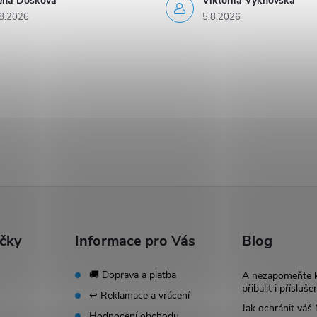
rena Došková
Viktoriia Vykhovska
8.2026
5.8.2026
ačky
Informace pro Vás
Blog
🚚 Doprava a platba
A nezapomeňte 
přibalit i přísluše
↩️ Reklamace a vrácení
Jak ochránit vá
Hodnocení obchodu