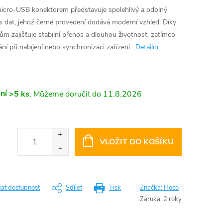
icro-USB konektorem představuje spolehlivý a odolný
os dat, jehož černé provedení dodává moderní vzhled. Díky
ům zajišťuje stabilní přenos a dlouhou životnost, zatímco
í při nabíjení nebo synchronizaci zařízení.
Detailní
ní
>5 ks
11.8.2026
VLOŽIT DO KOŠÍKU
dat dostupnost
Sdílet
Tisk
Značka:
Hoco
Záruka
:
2 roky