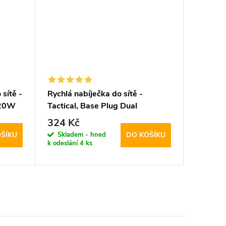
sítě -
Rychlá nabíječka do sítě -
Rychlá n
D20W
Tactical, Base Plug Dual
Protec
PD20W/QC3.0 White
PD100W
324 Kč
1 194
Skladem - hned
Sklad
ŠÍKU
DO KOŠÍKU
k odeslání
4 ks
k odeslán