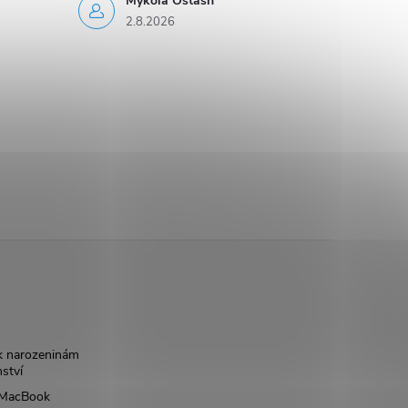
Mykola Ostash
2.8.2026
k narozeninám
nství
š MacBook