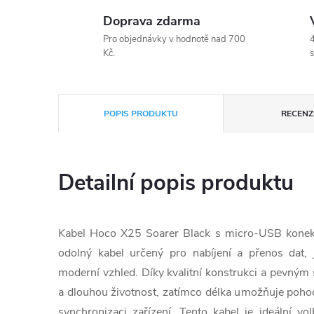
Doprava zdarma
Pro objednávky v hodnotě nad 700
4
Kč.
s
POPIS PRODUKTU
RECENZE
Detailní popis produktu
Kabel Hoco X25 Soarer Black s micro-USB konekt
odolný kabel určený pro nabíjení a přenos dat,
moderní vzhled. Díky kvalitní konstrukci a pevným 
a dlouhou životnost, zatímco délka umožňuje pohod
synchronizaci zařízení. Tento kabel je ideální vol