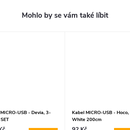
 MICRO-USB - Devia, 3-
Kabel MICRO-USB - Hoco,
 SET
White 200cm
cm+100cm+25cm) Gray
Kč
92 Kč