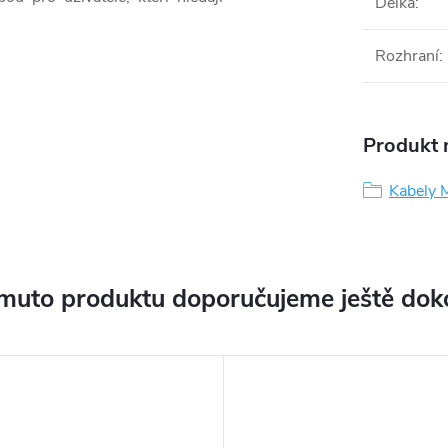
Délka
:
Rozhraní
:
Produkt n
Kabely 
muto produktu doporučujeme ještě dok