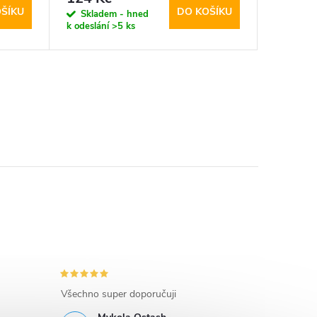
ŠÍKU
DO KOŠÍKU
Skladem - hned
Sklad
k odeslání
>5 ks
k odeslán
Všechno super doporučuji