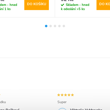
DO KOŠÍKU
DO KO
adem - hned
Skladem - hned
ání
1 ks
k odeslání
>5 ks
adku
Super