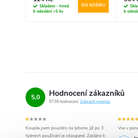
KOŠÍKU
DO KOŠÍKU
Skladem - hned
Skl
k odeslání
>5 ks
k odesl
Hodnocení zákazníků
5,0
9738 hodnocení
Zobrazit recenze
Koupila jsem pouzdro na Iphone, již po 3
Vse v por
týdnech používání je ošoupané. Zasláno k