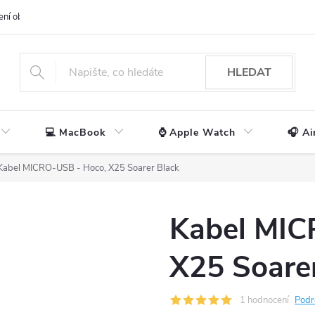
ení obchodu
📃 Obchodní podmínky
🔒 Ochrana os. údajů
📞 Ko
HLEDAT
💻 MacBook
⌚ Apple Watch
🎧 Ai
Kabel MICRO-USB - Hoco, X25 Soarer Black
Kabel MIC
X25 Soare
1 hodnocení
Podr