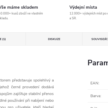
Vše máme skladem
Výdejní místa
0.000+ kusů zboží ve vlastním
12.000+ výdejních míst po 
kladu.
a SR.
 (1)
DISKUZE
SOUVISEJÍ
Param
orem představuje spolehlivý a
EAN
:
 jehož černé provedení dodává
spojům zajišťuje stabilní přenos
Barva
:
lné používání při nabíjení nebo
bou pro uživatele, kteří hledají