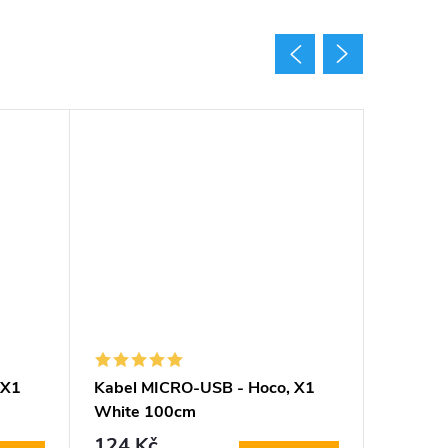
 X1
Kabel MICRO-USB - Hoco, X1
Kabel M
White 100cm
PACK S
(200cm
124 Kč
364 K