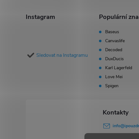
Z
á
Instagram
Populární zn
p
Baseus
Canvaslife
a
Decoded
Sledovat na Instagramu
t
DuxDucis
Karl Lagerfeld
í
Love Mei
Spigen
info
@
ipouzdr
777 503 645