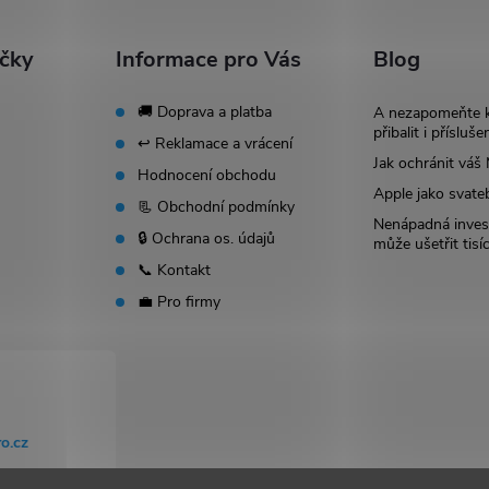
ačky
Informace pro Vás
Blog
🚚 Doprava a platba
A nezapomeňte 
přibalit i přísluše
↩️ Reklamace a vrácení
Jak ochránit vá
Hodnocení obchodu
Apple jako svate
📃 Obchodní podmínky
Nenápadná invest
🔒 Ochrana os. údajů
může ušetřit tisí
📞 Kontakt
💼 Pro firmy
o.cz