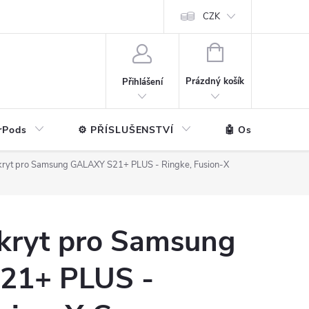
ntakt
💼 Pro firmy
CZK
NÁKUPNÍ
KOŠÍK
Prázdný košík
Přihlášení
rPods
⚙️ PŘÍSLUŠENSTVÍ
🤖 Ostatní značk
kryt pro Samsung GALAXY S21+ PLUS - Ringke, Fusion-X
kryt pro Samsung
21+ PLUS -