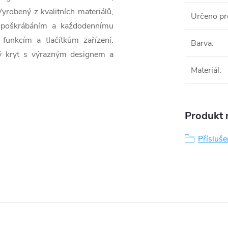
yrobený z kvalitních materiálů,
Určeno pr
m, poškrábáním a každodennímu
funkcím a tlačítkům zařízení.
Barva
:
livý kryt s výrazným designem a
Materiál
:
Produkt n
Příslu