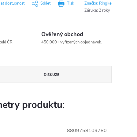
dat dostupnost
Sdílet
Tisk
Značka:
Ringke
Záruka
:
2 roky
Ověřený obchod
celé ČR
450.000+ vyřízených objednávek.
DISKUZE
etry produktu:
8809758109780