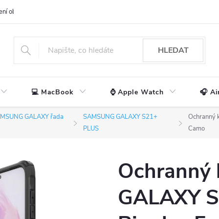
ení obchodu
📃 Obchodní podmínky
🔒 Ochrana os. údajů
📞 Ko
HLEDAT
💻 MacBook
⌚ Apple Watch
🎧 Ai
MSUNG GALAXY řada
SAMSUNG GALAXY S21+
Ochranný 
PLUS
Camo
Ochranný 
GALAXY S