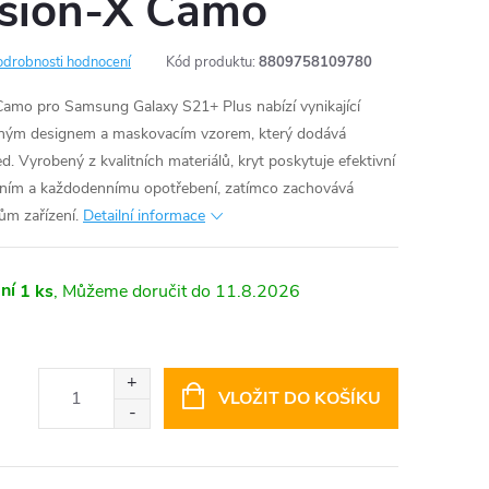
usion-X Camo
odrobnosti hodnocení
Kód produktu:
8809758109780
amo pro Samsung Galaxy S21+ Plus nabízí vynikající
olným designem a maskovacím vzorem, který dodává
. Vyrobený z kvalitních materiálů, kryt poskytuje efektivní
áním a každodennímu opotřebení, zatímco zachovává
ům zařízení.
Detailní informace
ní
1 ks
11.8.2026
VLOŽIT DO KOŠÍKU