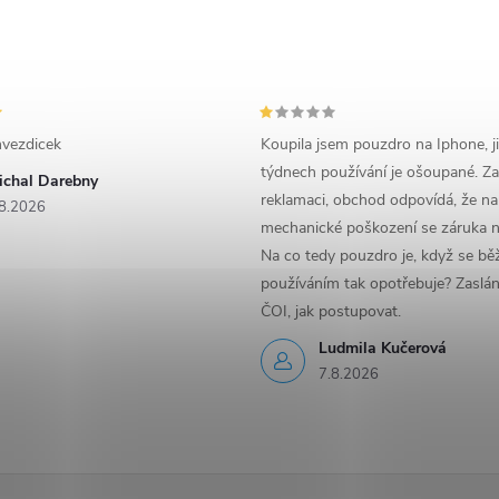
vezdicek
Koupila jsem pouzdro na Iphone, j
týdnech používání je ošoupané. Za
ichal Darebny
reklamaci, obchod odpovídá, že na
8.2026
mechanické poškození se záruka n
Na co tedy pouzdro je, když se b
používáním tak opotřebuje? Zaslá
ČOI, jak postupovat.
Ludmila Kučerová
7.8.2026