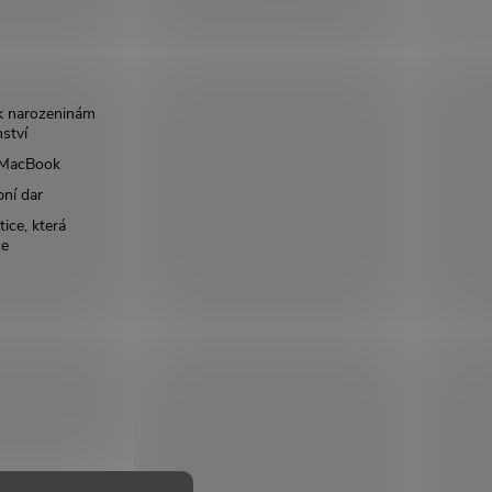
k narozeninám
nství
š MacBook
bní dar
ice, která
ce