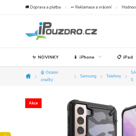
Přejít
🚚 Doprava a platba
↩️ Reklamace a vrácení
Hodnoc
na
obsah
✨ NOVINKY
📱 iPhone
📋 iPad
🤖 Ostatní
SA
Samsung
Telefony
Domů
značky
S
Akce