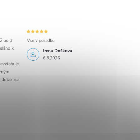
iž po 3
Vse v poradku
sláno k
Irena Došková
6.8.2026
evztahuje.
ěžným
n dotaz na