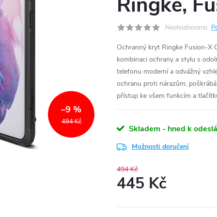
Ringke, F
Neohodnoceno
P
Ochranný kryt Ringke Fusion-X C
kombinaci ochrany a stylu s od
telefonu moderní a odvážný vzhled
ochranu proti nárazům, poškráb
přístup ke všem funkcím a tlačítk
–9 %
494 Kč
Skladem - hned k odeslá
Možnosti doručení
494 Kč
445 Kč
Měrná
cena: