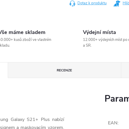
Dotaz k produktu
Hlí
Vše máme skladem
Výdejní místa
0.000+ kusů zboží ve vlastním
12.000+ výdejních míst po 
kladu.
a SR.
RECENZE
Param
ung Galaxy S21+ Plus nabízí
EAN
:
designem a maskovacím vzorem,