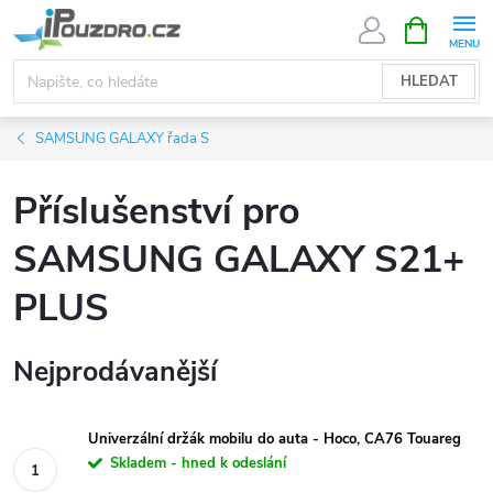
Přejít
NÁKUPNÍ
KOŠÍK
na
obsah
HLEDAT
SAMSUNG GALAXY řada S
Příslušenství pro
SAMSUNG GALAXY S21+
PLUS
Nejprodávanější
Univerzální držák mobilu do auta - Hoco, CA76 Touareg
Skladem - hned k odeslání