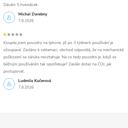
s
Dávám 5 hvezdicek
u
Michal Darebny
7.8.2026
Koupila jsem pouzdro na Iphone, již po 3 týdnech používání je
ošoupané. Zasláno k reklamaci, obchod odpovídá, že na mechanické
poškození se záruka nevztahuje. Na co tedy pouzdro je, když se
běžným používáním tak opotřebuje? Zaslán dotaz na ČOI, jak
postupovat.
Ludmila Kučerová
7.8.2026
Z