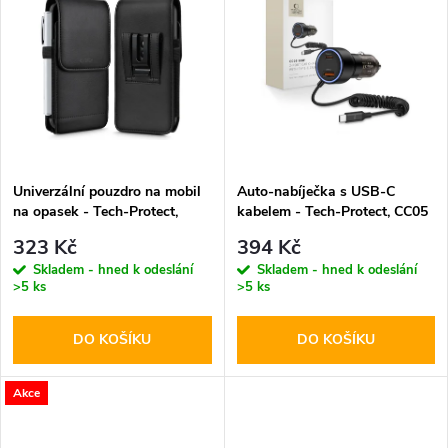
u
k
k
t
t
ů
ů
Univerzální pouzdro na mobil
Auto-nabíječka s USB-C
na opasek - Tech-Protect,
kabelem - Tech-Protect, CC05
SM75 5.8-6.8" Black
2-port PD60W
323 Kč
394 Kč
Skladem - hned k odeslání
Skladem - hned k odeslání
>5 ks
>5 ks
DO KOŠÍKU
DO KOŠÍKU
Akce