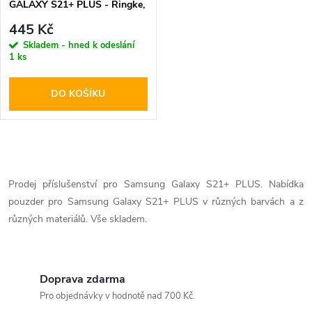
GALAXY S21+ PLUS - Ringke,
Fusion-X Camo
445 Kč
Skladem - hned k odeslání
1 ks
DO KOŠÍKU
O
v
Prodej příslušenství pro Samsung Galaxy S21+ PLUS. Nabídka
pouzder pro Samsung Galaxy S21+ PLUS v různých barvách a z
l
různých materiálů. Vše skladem.
á
d
Doprava zdarma
a
Pro objednávky v hodnotě nad 700 Kč.