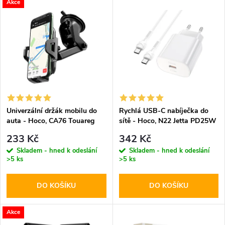
V
Akce
Nejdražší
z
ý
Abecedně
e
p
n
i
í
s
p
Univerzální držák mobilu do
Rychlá USB-C nabíječka do
auta - Hoco, CA76 Touareg
sítě - Hoco, N22 Jetta PD25W
p
+ USB-C kabel
r
233 Kč
342 Kč
r
Skladem - hned k odeslání
Skladem - hned k odeslání
>5 ks
>5 ks
o
o
DO KOŠÍKU
DO KOŠÍKU
d
d
u
Akce