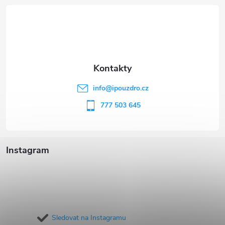
á
p
a
t
info
@
ipouzdro.cz
í
777 503 645
Instagram
Sledovat na Instagramu