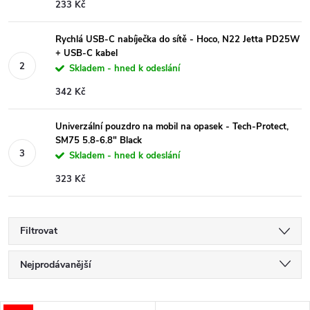
233 Kč
Rychlá USB-C nabíječka do sítě - Hoco, N22 Jetta PD25W
+ USB-C kabel
Skladem - hned k odeslání
342 Kč
Univerzální pouzdro na mobil na opasek - Tech-Protect,
SM75 5.8-6.8" Black
Skladem - hned k odeslání
323 Kč
Filtrovat
Ř
Nejprodávanější
a
Nejlevnější