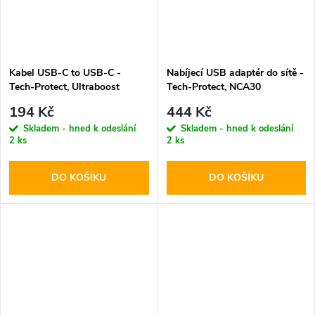
Kabel USB-C to USB-C -
Nabíjecí USB adaptér do sítě -
Tech-Protect, Ultraboost
Tech-Protect, NCA30
PD60W/3A White 100cm
PD30W/QC3.0 + USB-C kabel
194 Kč
444 Kč
Skladem - hned k odeslání
Skladem - hned k odeslání
2 ks
2 ks
DO KOŠÍKU
DO KOŠÍKU