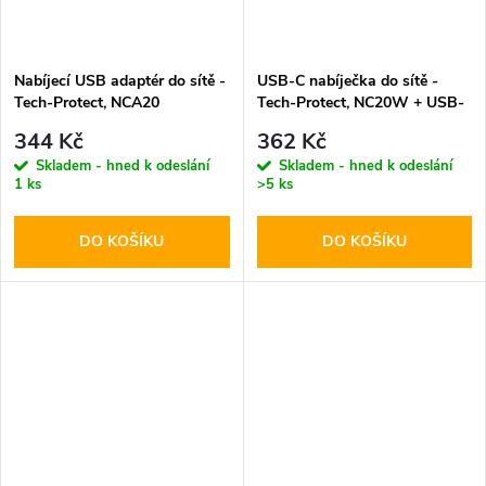
Nabíjecí USB adaptér do sítě -
USB-C nabíječka do sítě -
Tech-Protect, NCA20
Tech-Protect, NC20W + USB-
PD20W/QC3.0 + USB-C kabel
C kabel
344 Kč
362 Kč
Skladem - hned k odeslání
Skladem - hned k odeslání
1 ks
>5 ks
DO KOŠÍKU
DO KOŠÍKU