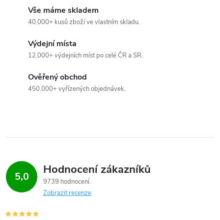
c
Vše máme skladem
40.000+ kusů zboží ve vlastním skladu.
í
Výdejní místa
p
12.000+ výdejních míst po celé ČR a SR.
r
Ověřený obchod
v
450.000+ vyřízených objednávek.
k
y
v
ý
Hodnocení zákazníků
5,0
9739 hodnocení
p
Zobrazit recenze
i