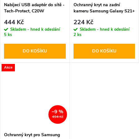
Nabíjecí USB adaptér do sítě -
Ochranný kryt na zadní
Tech-Protect, C20W
kameru Samsung Galaxy S21+
PD20W/QC3.0 + USB-C kabel
PLUS - Hofi, Camera Styling
444 Kč
224 Kč
Skladem - hned k odeslání
Skladem - hned k odeslání
5 ks
2 ks
DO KOŠÍKU
DO KOŠÍKU
Akce
–9 %
494 Kč
Ochranný kryt pro Samsung