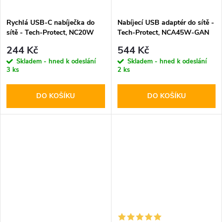
Rychlá USB-C nabíječka do
Nabíjecí USB adaptér do sítě -
sítě - Tech-Protect, NC20W
Tech-Protect, NCA45W-GAN
PD20W White
PD45W/QC3.0 Black + USB-C
244 Kč
544 Kč
kabel
Skladem - hned k odeslání
Skladem - hned k odeslání
3 ks
2 ks
DO KOŠÍKU
DO KOŠÍKU