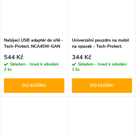
Nabíjecí USB adaptér do sítě -
Univerzální pouzdro na mobil
Tech-Protect, NCA45W-GAN
na opasek - Tech-Protect,
PD45W/QC3.0 White + USB-
SM85 5.8-6.8" Black
544 Kč
344 Kč
C kabel
Skladem - hned k odeslání
Skladem - hned k odeslání
2 ks
1 ks
DO KOŠÍKU
DO KOŠÍKU