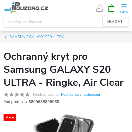
Přejít
NÁKUPNÍ
KOŠÍK
na
obsah
HLEDAT
SAMSUNG GALAXY S20 ULTRA
Ochranný kryt pro
Samsung GALAXY S20
ULTRA - Ringke, Air Clear
Neohodnoceno
Podrobnosti hodnocení
Kód produktu:
8809688898068
Akce