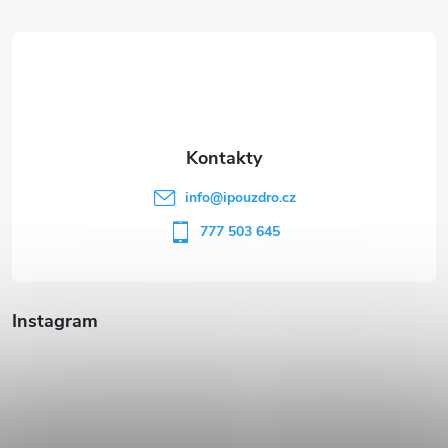
á
p
a
t
info
@
ipouzdro.cz
í
777 503 645
Instagram