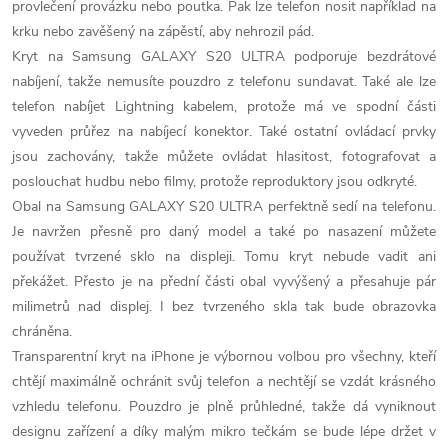
provlečení provázku nebo poutka. Pak lze telefon nosit například na
krku nebo zavěšený na zápěstí, aby nehrozil pád.
Kryt na Samsung GALAXY S20 ULTRA podporuje bezdrátové
nabíjení, takže nemusíte pouzdro z telefonu sundavat. Také ale lze
telefon nabíjet Lightning kabelem, protože má ve spodní části
vyveden průřez na nabíjecí konektor. Také ostatní ovládací prvky
jsou zachovány, takže můžete ovládat hlasitost, fotografovat a
poslouchat hudbu nebo filmy, protože reproduktory jsou odkryté.
Obal na Samsung GALAXY S20 ULTRA perfektně sedí na telefonu.
Je navržen přesně pro daný model a také po nasazení můžete
používat tvrzené sklo na displeji. Tomu kryt nebude vadit ani
překážet. Přesto je na přední části obal vyvýšený a přesahuje pár
milimetrů nad displej. I bez tvrzeného skla tak bude obrazovka
chráněna.
Transparentní kryt na iPhone je výbornou volbou pro všechny, kteří
chtějí maximálně ochránit svůj telefon a nechtějí se vzdát krásného
vzhledu telefonu. Pouzdro je plně průhledné, takže dá vyniknout
designu zařízení a díky malým mikro tečkám se bude lépe držet v