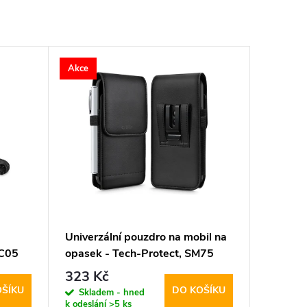
Akce
Univerzální pouzdro na mobil na
CC05
opasek - Tech-Protect, SM75
5.8-6.8" Black
323 Kč
OŠÍKU
DO KOŠÍKU
Skladem - hned
k odeslání
>5 ks