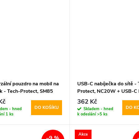
zální pouzdro na mobil na
USB-C nabíječka do sítě - 
k - Tech-Protect, SM85
Protect, NC20W + USB-C 
.8" Black
Kč
362 Kč
DO KOŠÍKU
DO K
adem - hned
Skladem - hned
ání
1 ks
k odeslání
>5 ks
Akce
–9 %