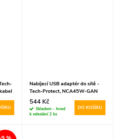
Tech-
Nabíjecí USB adaptér do sítě -
kabel
Tech-Protect, NCA45W-GAN
PD45W/QC3.0 Black + USB-C
544 Kč
kabel
OŠÍKU
DO KOŠÍKU
Skladem - hned
k odeslání
2 ks
–9 %