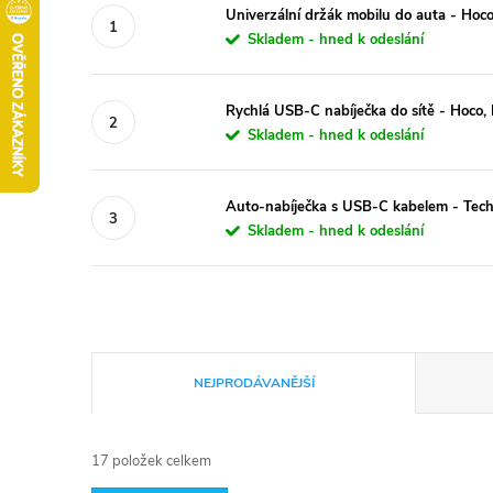
Univerzální držák mobilu do auta - Ho
Skladem - hned k odeslání
Rychlá USB-C nabíječka do sítě - Hoc
Skladem - hned k odeslání
Auto-nabíječka s USB-C kabelem - Tec
Skladem - hned k odeslání
Ř
NEJPRODÁVANĚJŠÍ
a
17
položek celkem
z