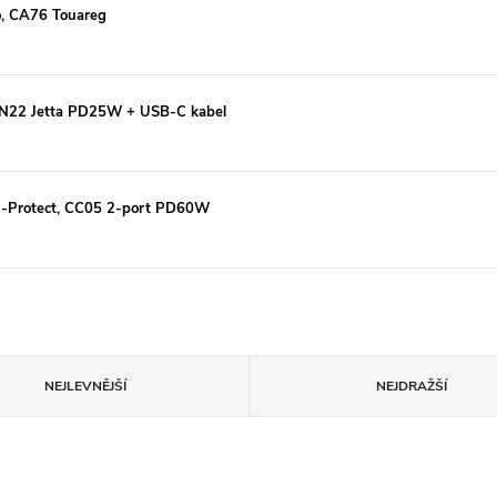
co, CA76 Touareg
o, N22 Jetta PD25W + USB-C kabel
h-Protect, CC05 2-port PD60W
NEJLEVNĚJŠÍ
NEJDRAŽŠÍ